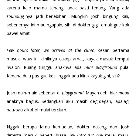
karena kalo mama tenang, anak pasti tenang. Yang ada
sounding
-nya jadi berlebihan. Mungkin Josh bingung kali,
sebenernya ini mau ngapain, sih, di dokter gigi, emak gue kok
bawel amat.
Few hours later, we arrived at the clinic
. Kesan pertama
masuk, waw ini kliniknya cakep amat, kayak masuk tempat
nyalon. Ruang tunggu anaknya ada
mini playground
pula.
Kenapa dulu pas gue kecil nggak ada klinik kayak gini, sih?
Josh main-main sebentar di
playground
. Mayan deh, biar
mood
anaknya bagus. Sedangkan aku masih deg-degan, apalagi
bau-bau alkohol mulai tercium.
Nggak berapa lama kemudian, dokter datang dan Josh
diminta masuk. Seperti biasa,
my introvert boy
mulai malu-