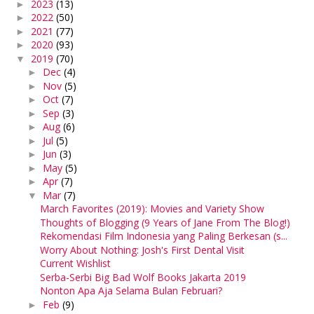
2023
(13)
►
2022
(50)
►
2021
(77)
►
2020
(93)
►
2019
(70)
▼
Dec
(4)
►
Nov
(5)
►
Oct
(7)
►
Sep
(3)
►
Aug
(6)
►
Jul
(5)
►
Jun
(3)
►
May
(5)
►
Apr
(7)
►
Mar
(7)
▼
March Favorites (2019): Movies and Variety Show
Thoughts of Blogging (9 Years of Jane From The Blog!)
Rekomendasi Film Indonesia yang Paling Berkesan (s...
Worry About Nothing: Josh's First Dental Visit
Current Wishlist
Serba-Serbi Big Bad Wolf Books Jakarta 2019
Nonton Apa Aja Selama Bulan Februari?
Feb
(9)
►