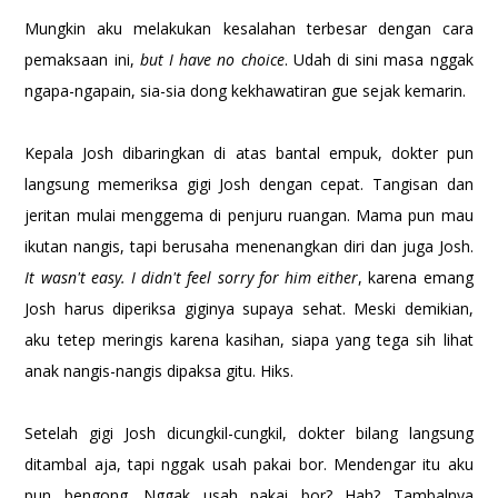
Mungkin aku melakukan kesalahan terbesar dengan cara
pemaksaan ini,
but I have no choice
. Udah di sini masa nggak
ngapa-ngapain, sia-sia dong kekhawatiran gue sejak kemarin.
Kepala Josh dibaringkan di atas bantal empuk, dokter pun
langsung memeriksa gigi Josh dengan cepat. Tangisan dan
jeritan mulai menggema di penjuru ruangan. Mama pun mau
ikutan nangis, tapi berusaha menenangkan diri dan juga Josh.
It wasn't easy. I didn't feel sorry for him either
, karena emang
Josh harus diperiksa giginya supaya sehat. Meski demikian,
aku tetep meringis karena kasihan, siapa yang tega sih lihat
anak nangis-nangis dipaksa gitu. Hiks.
Setelah gigi Josh dicungkil-cungkil, dokter bilang langsung
ditambal aja, tapi nggak usah pakai bor. Mendengar itu aku
pun bengong. Nggak usah pakai bor? Hah? Tambalnya