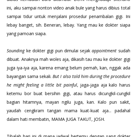
ini, aku sampai nonton video anak bule yang harus dibius total
sampai tidur untuk menjalani prosedur penambalan gigi. Ini
lebay banget, sih. Beneran, lebay. Yang mau ke dokter siapa
yang parnoan siapa.
Sounding
ke dokter gigi pun dimulai sejak
appointment
sudah
dibuat. Anaknya mah woles aja, dikasih tau mau ke dokter gigi
juga iya-iya aja, karena emang belum pernah, kan, nggak ada
bayangan sama sekali.
But I also told him during the procedure
he might feeling a little bit painful
, jaga-jaga aja kalo harus
ketemu bor buat bersihin gigi, atau harus dicungkil-cungkil
bagian hitamnya, mayan ngilu juga, kan. Kalo pun sakit,
yaudah cengkram tangan mama kuat-kuat aja... padahal
dalam hati membatin, MAMA JUGA TAKUT, JOSH.
Tibalah hari ini di mana jadwal bertemu dengan sang dokter