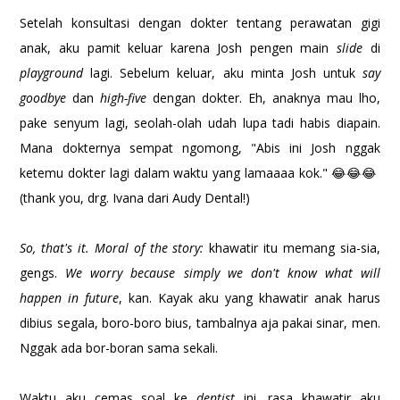
Setelah konsultasi dengan dokter tentang perawatan gigi
anak, aku pamit keluar karena Josh pengen main
slide
di
playground
lagi. Sebelum keluar, aku minta Josh untuk
say
goodbye
dan
high-five
dengan dokter. Eh, anaknya mau lho,
pake senyum lagi, seolah-olah udah lupa tadi habis diapain.
Mana dokternya sempat ngomong, "Abis ini Josh nggak
ketemu dokter lagi dalam waktu yang lamaaaa kok." 😂😂😂
(thank you, drg. Ivana dari Audy Dental!)
So, that's it. Moral of the story:
khawatir itu memang sia-sia,
gengs.
We worry because simply we don't know what will
happen in future
, kan. Kayak aku yang khawatir anak harus
dibius segala, boro-boro bius, tambalnya aja pakai sinar, men.
Nggak ada bor-boran sama sekali.
Waktu aku cemas soal ke
dentist
ini, rasa khawatir aku