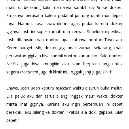
malu di belakang kaki mamanya sambil
say hi
ke dokter.
Emaknya berusaha kalem padahal jantung udah mau lepas
juga. Namun, rasa khawatir ini agak pudar karena dokter
giginya Josh ini super ramah dan ceriwis. Sebelum diperiksa,
Josh ditanyain mau nonton apa, katanya nonton Tayo aja.
Keren banget, sih, dokter gigi anak zaman sekarang, mau
perawatan gigi aja bisa sambil nonton kartun lho. Kalo nonton
Netflix juga bisa, mungkin aku akan berpikir ulang untuk
segera
treatment
juga di klinik ini... nggak janji juga, sih :P
Eniwei, Josh udah keburu
insecure
waktu disuruh buka mulut.
Dia peluk aku dan terus bilang "nggak mau" waktu dokter
minta lihat giginya. Karena aku ingin pertemuan ini cepat
berakhir, aku bilang ke dokter, "Paksa aja dok, gapapa. Biar
cepet."