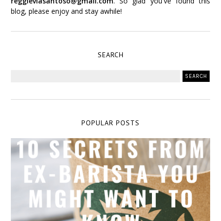
reggieviasantoso@gmail.com
. So glad you've found this
blog, please enjoy and stay awhile!
SEARCH
POPULAR POSTS