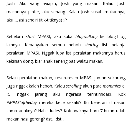
Josh. Aku yang nyiapin, Josh yang makan. Kalau Josh
makannya pinter, aku senang. Kalau Josh susah makannya,
aku .... (isi sendiri titik-titiknya) :P
Sebelum
start
MPASI, aku suka
blogwalking
ke blog-blog
lainnya. Kebanyakan semua heboh
sharing
list belanja
peralatan MPASI. Nggak lupa list peralatan makannya harus
kekinian dong, biar anak seneng pas waktu makan.
Selain peralatan makan, resep-resep MPASI jaman sekarang
juga nggak kalah heboh. Kalau
scrolling
akun para
mommies
di
IG nggak jarang aku ngerasa terintimidasi. Kok
#MPASIoftheday
mereka kece sekali?? Itu beneran dimakan
sama anaknya? Habis ludes? Kok anaknya baru 7 bulan udah
makan nasi goreng? dst... dst...