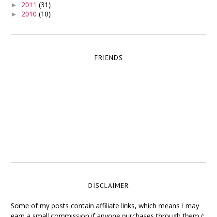
2011
(31)
►
2010
(10)
►
FRIENDS
DISCLAIMER
Some of my posts contain affiliate links, which means I may
earn a small commission if anyone purchases through them (: