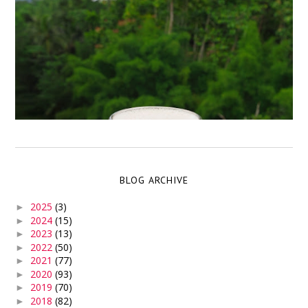
BLOG ARCHIVE
2025
(3)
►
2024
(15)
►
2023
(13)
►
2022
(50)
►
2021
(77)
►
2020
(93)
►
2019
(70)
►
2018
(82)
►