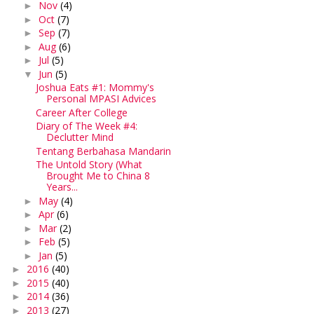
Nov
(4)
►
Oct
(7)
►
Sep
(7)
►
Aug
(6)
►
Jul
(5)
►
Jun
(5)
▼
Joshua Eats #1: Mommy's
Personal MPASI Advices
Career After College
Diary of The Week #4:
Declutter Mind
Tentang Berbahasa Mandarin
The Untold Story (What
Brought Me to China 8
Years...
May
(4)
►
Apr
(6)
►
Mar
(2)
►
Feb
(5)
►
Jan
(5)
►
2016
(40)
►
2015
(40)
►
2014
(36)
►
2013
(27)
►