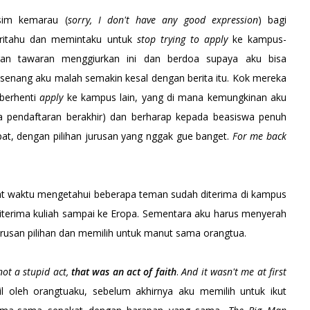
usim kemarau (
sorry, I don't have any good expression
) bagi
ritahu dan memintaku untuk
stop trying to apply
ke kampus-
gan tawaran menggiurkan ini dan berdoa supaya aku bisa
enang aku malah semakin kesal dengan berita itu. Kok mereka
 berhenti
apply
ke kampus lain, yang di mana kemungkinan aku
 pendaftaran berakhir) dan berharap kepada beasiswa penuh
pat, dengan pilihan jurusan yang nggak gue banget.
For me back
aat waktu mengetahui beberapa teman sudah diterima di kampus
iterima kuliah sampai ke Eropa. Sementara aku harus menyerah
urusan pilihan dan memilih untuk manut sama orangtua.
not a stupid act,
that was an act of faith
.
And it wasn't me at first
 oleh orangtuaku, sebelum akhirnya aku memilih untuk ikut