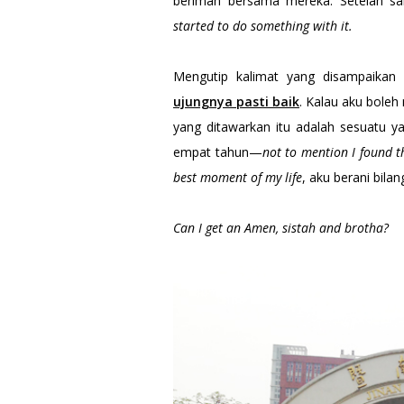
beriman bersama mereka. Setelah 
started to do something with it.
Mengutip kalimat yang disampaikan
ujungnya pasti baik
. Kalau aku boleh
yang ditawarkan itu adalah sesuatu 
empat tahun—
not to mention I found t
best moment of my life
, aku berani bila
Can I get an Amen, sistah and brotha?