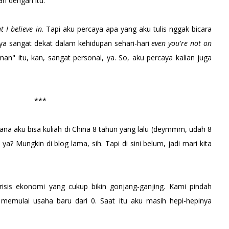
n dengan itu.
 I believe in
. Tapi aku percaya apa yang aku tulis nggak bicara
ya sangat dekat
dalam kehidupan sehari-hari
even you're not on
an" itu, kan, sangat personal, ya. So, aku percaya kalian juga
***
na aku bisa kuliah di China 8 tahun yang lalu (deymmm, udah 8
ya? Mungkin di blog lama, sih. Tapi di sini belum, jadi mari kita
isis ekonomi yang cukup bikin gonjang-ganjing. Kami pindah
emulai usaha baru dari 0. Saat itu aku masih hepi-hepinya