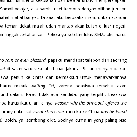
asi ikut bimbel di sekolahan dan belajar untuk mempersiapkan
mbil belajar, aku sambil riset kampus dengan pilihan jurusan
ahal-mahal banget. Di saat aku berusaha menurunkan standar
a teman dekat malah udah mantap akan kuliah di luar negeri,
kin nggak tertahankan. Pokoknya setelah lulus SMA, aku harus
no rain or even blizzard
, papaku mendapat telepon dari seorang
ipal
di salah satu sekolah di luar Jakarta. Beliau menyampaikan
siswa penuh ke China dan bermaksud untuk menawarkannya
u harus masuk
waiting list
, karena beasiswa tersebut akan
murid dalam. Kalau tidak ada kandidat yang terpilih, beasiswa
pa harus ikut ujian, dllnya.
Reason why the principal offered the
elumnya aku ikut
event study tour
mereka ke China
and he found
od.
Boleh, ya, sombong dikit. Soalnya cuma ini yang paling bisa