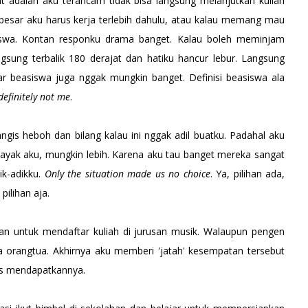
gat adalah aku terancam tidak bisa langsung melanjutkan kuliah
besar aku harus kerja terlebih dahulu, atau kalau memang mau
iswa. Kontan responku drama banget. Kalau boleh meminjam
angsung terbalik 180 derajat dan hatiku hancur lebur. Langsung
r beasiswa juga nggak mungkin banget. Definisi beasiswa ala
definitely not me
.
is heboh dan bilang kalau ini nggak adil buatku. Padahal aku
ayak aku, mungkin lebih. Karena aku tau banget mereka sangat
ik-adikku.
Only the situation made us no choice
. Ya, pilihan ada,
pilihan aja.
an untuk mendaftar kuliah di jurusan musik. Walaupun pengen
a orangtua. Akhirnya aku memberi 'jatah' kesempatan tersebut
tas mendapatkannya.