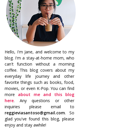
Hello, I'm Jane, and welcome to my
blog. I'm a stay-at-home mom, who
can't function without a morning
coffee. This blog covers about my
everyday life journey and other
favorite things such as books, food,
movies, or even K-Pop. You can find
more
about me and this blog
here
. Any questions or other
inquiries please email to
reggieviasantoso@gmail.com
. So
glad you've found this blog, please
enjoy and stay awhile!