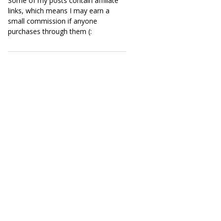
Some of my posts contain affiliate
links, which means I may earn a
small commission if anyone
purchases through them (: