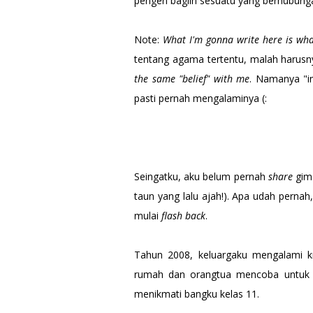
pengen bagiin sesuatu yang berhubunga
Note:
What I'm gonna write here is what
tentang agama tertentu, malah harusn
the same "belief" with me
. Namanya "im
pasti pernah mengalaminya (:
Seingatku, aku belum pernah
share
gima
taun yang lalu ajah!). Apa udah pernah, 
mulai
flash back
.
Tahun 2008, keluargaku mengalami kr
rumah dan orangtua mencoba untuk m
menikmati bangku kelas 11.