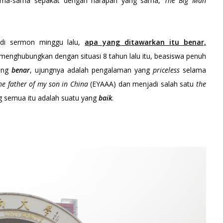
sama-sama sepakat dengan harapan yang sama,
The Big Man
 di sermon minggu lalu,
apa yang ditawarkan itu benar,
 menghubungkan dengan situasi 8 tahun lalu itu, beasiswa penuh
yang
benar
, ujungnya adalah pengalaman yang
priceless
selama
he father of my son in China
(EYAAA) dan menjadi salah satu
the
ng semua itu adalah suatu yang
baik
.