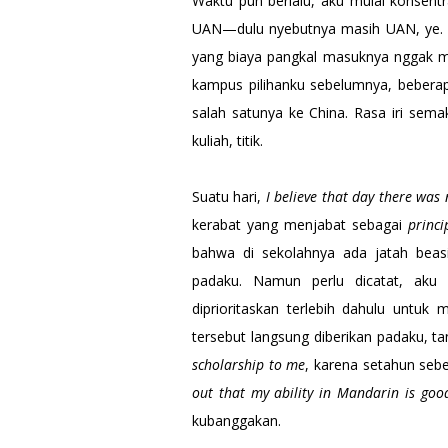
Waktu pun berlalu, aku mulai konsentr
UAN—dulu nyebutnya masih UAN, ye. Sa
yang biaya pangkal masuknya nggak m
kampus pilihanku sebelumnya, beberap
salah satunya ke China. Rasa iri sema
kuliah, titik.
Suatu hari,
I believe that day there was 
kerabat yang menjabat sebagai
princ
bahwa di sekolahnya ada jatah bea
padaku. Namun perlu dicatat, ak
diprioritaskan terlebih dahulu untuk 
tersebut langsung diberikan padaku, tan
scholarship to me
, karena setahun seb
out that my ability in Mandarin is go
kubanggakan.