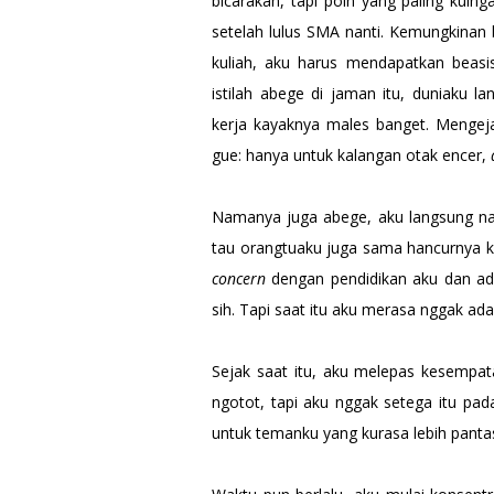
bicarakan, tapi poin yang paling kuin
setelah lulus SMA nanti. Kemungkinan 
kuliah, aku harus mendapatkan beas
istilah abege di jaman itu, duniaku l
kerja kayaknya males banget. Mengeja
gue: hanya untuk kalangan otak encer,
Namanya juga abege, aku langsung nang
tau orangtuaku juga sama hancurnya k
concern
dengan pendidikan aku dan ad
sih. Tapi saat itu aku merasa nggak ada 
Sejak saat itu, aku melepas kesempat
ngotot, tapi aku nggak setega itu pad
untuk temanku yang kurasa lebih pan