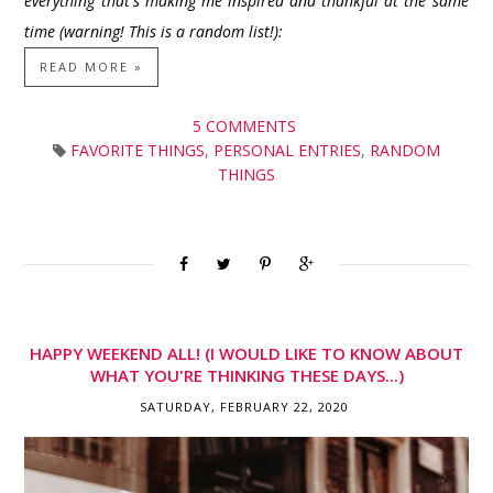
everything that's making me inspired and thankful at the same
time (warning! This is a random list!):
READ MORE »
5 COMMENTS
FAVORITE THINGS
,
PERSONAL ENTRIES
,
RANDOM
THINGS
HAPPY WEEKEND ALL! (I WOULD LIKE TO KNOW ABOUT
WHAT YOU'RE THINKING THESE DAYS...)
SATURDAY, FEBRUARY 22, 2020