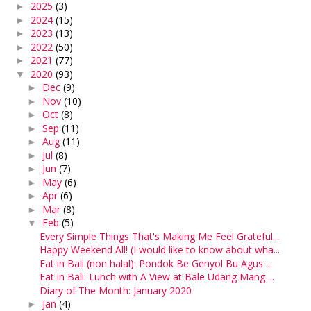
2025
(3)
►
2024
(15)
►
2023
(13)
►
2022
(50)
►
2021
(77)
►
2020
(93)
▼
Dec
(9)
►
Nov
(10)
►
Oct
(8)
►
Sep
(11)
►
Aug
(11)
►
Jul
(8)
►
Jun
(7)
►
May
(6)
►
Apr
(6)
►
Mar
(8)
►
Feb
(5)
▼
Every Simple Things That's Making Me Feel Grateful...
Happy Weekend All! (I would like to know about wha...
Eat in Bali (non halal): Pondok Be Genyol Bu Agus ...
Eat in Bali: Lunch with A View at Bale Udang Mang ...
Diary of The Month: January 2020
Jan
(4)
►