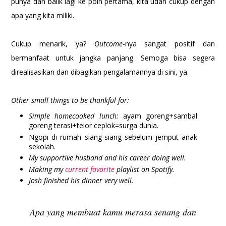
punya dan balik lagi ke poin pertama, kita udah cukup dengan
apa yang kita miliki.
Cukup menarik, ya?
Outcome
-nya sangat positif dan
bermanfaat untuk jangka panjang. Semoga bisa segera
direalisasikan dan dibagikan pengalamannya di sini, ya.
Other small things to be thankful for:
Simple homecooked lunch:
ayam goreng+sambal
goreng terasi+telor ceplok=surga dunia.
Ngopi di rumah siang-siang sebelum jemput anak
sekolah.
My supportive husband and his career doing well.
Making my
current favorite
playlist on Spotify.
Josh finished his dinner very well.
Apa yang membuat kamu merasa senang dan