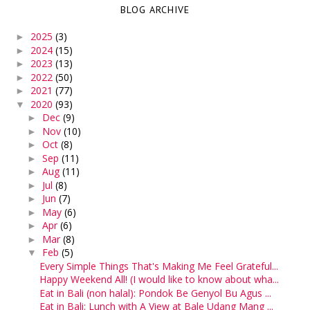
BLOG ARCHIVE
2025
(3)
►
2024
(15)
►
2023
(13)
►
2022
(50)
►
2021
(77)
►
2020
(93)
▼
Dec
(9)
►
Nov
(10)
►
Oct
(8)
►
Sep
(11)
►
Aug
(11)
►
Jul
(8)
►
Jun
(7)
►
May
(6)
►
Apr
(6)
►
Mar
(8)
►
Feb
(5)
▼
Every Simple Things That's Making Me Feel Grateful...
Happy Weekend All! (I would like to know about wha...
Eat in Bali (non halal): Pondok Be Genyol Bu Agus ...
Eat in Bali: Lunch with A View at Bale Udang Mang ...