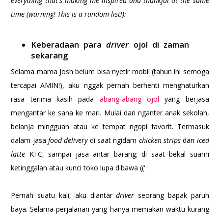
everything that's making me inspired and thankful at the same
time (warning! This is a random list!):
Keberadaan para
driver
ojol di zaman
sekarang
Selama mama Josh belum bisa nyetir mobil (tahun ini semoga
tercapai AMIN!), aku nggak pernah berhenti menghaturkan
rasa terima kasih pada
abang-abang ojol
yang berjasa
mengantar ke sana ke mari. Mulai dari nganter anak sekolah,
belanja mingguan atau ke tempat ngopi favorit. Termasuk
dalam jasa
food delivery
di saat ngidam
chicken strips
dan
iced
latte
KFC, sampai jasa antar barang; di saat bekal suami
ketinggalan atau kunci toko lupa dibawa ((':
Pernah suatu kali, aku diantar
driver
seorang bapak paruh
baya. Selama perjalanan yang hanya memakan waktu kurang