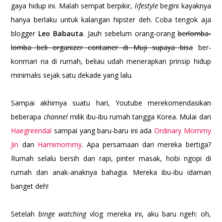
gaya hidup ini. Malah sempat berpikir,
lifestyle
begini kayaknya
hanya berlaku untuk kalangan hipster deh. Coba tengok aja
blogger
Leo Babauta
. Jauh sebelum orang-orang
berlomba-
lomba beli organizer container di Muji supaya bisa
ber-
konmari ria di rumah, beliau udah menerapkan prinsip hidup
minimalis sejak satu dekade yang lalu.
Sampai akhirnya suatu hari, Youtube merekomendasikan
beberapa
channel
milik ibu-ibu rumah tangga Korea. Mulai dari
Haegreendal
sampai yang baru-baru ini ada
Ordinary Mommy
Jin
dan
Hamimommy
. Apa persamaan dari mereka bertiga?
Rumah selalu bersih dan rapi, pinter masak, hobi ngopi di
rumah dan anak-anaknya bahagia. Mereka ibu-ibu idaman
banget deh!
Setelah
binge watching
vlog mereka ini, aku baru ngeh: oh,