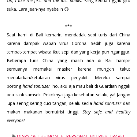
Oh, I like the first and the last books.
Yang kedua nggak gitu
suka, Lara Jean-nya nyebelin 🙄
***
Saat kami di Bali kemarin, mendadak sepi turis dari China
karena dampak wabah virus Corona. Sedih juga karena
tempat-tempat wisata ikut sepi dan yang kerja pun nganggur.
Beberapa turis China yang masih ada di Bali hampir
semuanya memakai masker karena mungkin takut
menularkan/ketularan virus penyakit. Mereka sampai
borong
hand sanitizer
lho, aku aja mau beli di Guardian nggak
ada stok samsek. Pokoknya jaga kesehatan selalu, ya! Jangan
lupa sering-sering cuci tangan, selalu sedia
hand sanitizer
dan
makan makanan bernutrisi tinggi.
Stay safe and healthy
everyone!
DIARY OF THE MONTH
,
PERSONAL ENTRIES
,
TRAVEL