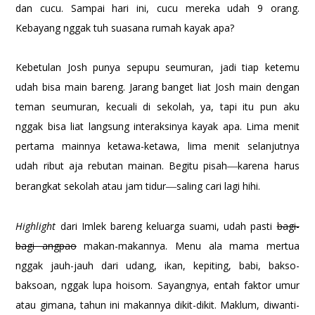
dan cucu. Sampai hari ini, cucu mereka udah 9 orang.
Kebayang nggak tuh suasana rumah kayak apa?
Kebetulan Josh punya sepupu seumuran, jadi tiap ketemu
udah bisa main bareng. Jarang banget liat Josh main dengan
teman seumuran, kecuali di sekolah, ya, tapi itu pun aku
nggak bisa liat langsung interaksinya kayak apa. Lima menit
pertama mainnya ketawa-ketawa, lima menit selanjutnya
udah ribut aja rebutan mainan. Begitu pisah
karena harus
—
berangkat sekolah atau jam tidur
saling cari lagi hihi.
—
Highlight
dari Imlek bareng keluarga suami, udah pasti
bagi-
bagi angpao
makan-makannya. Menu ala mama mertua
nggak jauh-jauh dari udang, ikan, kepiting, babi, bakso-
baksoan, nggak lupa hoisom. Sayangnya, entah faktor umur
atau gimana, tahun ini makannya dikit-dikit. Maklum, diwanti-