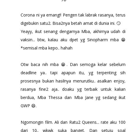
Corona ni ya emang!! Pengen tak labrak rasanya, terus
digebukin satu2. Bisa2nya betah amat di dunia ini. 🙄
Yeayy, ikut senang dengarnya Mba, akhirnya udah di
vaksin... btw, kalau aku dpet yg Sinopharm mba 😁
*semisal mba kepo.. hahah
Otw baca nih mba 😁. Dan semoga kelar sebelum
deadline ya.. tapi apapun itu, yg terpenting sih
prosesnya bukan hasilnya menurutku.. asalkan enjoy,
rasanya fine2 aja.. doaku yg terbaik untuk kalian
berdua, Mba Thessa dan Mba Jane yg sedang ikut
GWP 😄.
Ngomongin film. Ali dan Ratu2 Queens... rate aku 100
dari 10.. wkwk suka banget. Dan setuju soal