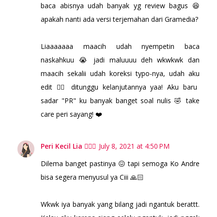
baca abisnya udah banyak yg review bagus 😆
apakah nanti ada versi terjemahan dari Gramedia?
Liaaaaaaa maacih udah nyempetin baca
naskahkuu 😭 jadi maluuuu deh wkwkwk dan
maacih sekalii udah koreksi typo-nya, udah aku
edit 👌🏼 ditunggu kelanjutannya yaa! Aku baru
sadar "PR" ku banyak banget soal nulis 🤣 take
care peri sayang! ❤️
Peri Kecil Lia 🧚🏻‍♀️
July 8, 2021 at 4:50 PM
Dilema banget pastinya 😖 tapi semoga Ko Andre
bisa segera menyusul ya Ciii 🙏🏻
Wkwk iya banyak yang bilang jadi ngantuk berattt.