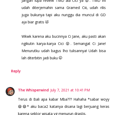
Jangan lupa review TMD ala Cici ya 😝. TMD ini
udah diterjemahin sama Gramed Ciii, udah rilis
juga bukunya tapi aku nunggu dia muncul di GD
aja biar gratis 🤣
Wkwk karena aku bucinnya Ci Jane, aku pasti akan
ngikutin karya-karya Cici 😝. Semangat Ci Jane!
Menurutku udah bagus lho tulisannya! Udah bisa
lah diterbitin jadi buku 🤭
Reply
The Whisperwind
July 7, 2021 at 10:41 PM
Terus di Bali apa kabar Mba??? Hahaha *sabar woyy
😄😄* aku baca2 katanya disana lagi berjuang keras
karena sektor wisata yg menurun drastis.