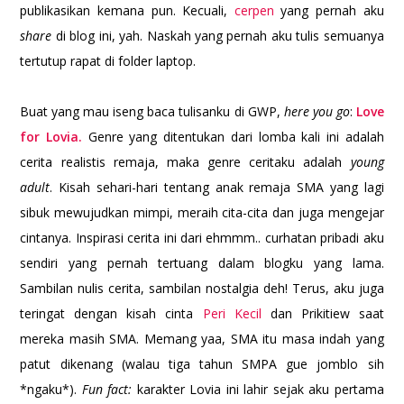
publikasikan kemana pun. Kecuali,
cerpen
yang pernah aku
share
di blog ini, yah. Naskah yang pernah aku tulis semuanya
tertutup rapat di folder laptop.
Buat yang mau iseng baca tulisanku di GWP,
here you go
:
Love
for Lovia.
Genre yang ditentukan dari lomba kali ini adalah
cerita realistis remaja, maka genre ceritaku adalah
young
adult
. Kisah sehari-hari tentang anak remaja SMA yang lagi
sibuk mewujudkan mimpi, meraih cita-cita dan juga mengejar
cintanya. Inspirasi cerita ini dari ehmmm.. curhatan pribadi aku
sendiri yang pernah tertuang dalam blogku yang lama.
Sambilan nulis cerita, sambilan nostalgia deh! Terus, aku juga
teringat dengan kisah cinta
Peri Kecil
dan Prikitiew saat
mereka masih SMA. Memang yaa, SMA itu masa indah yang
patut dikenang (walau tiga tahun SMPA gue jomblo sih
*ngaku*).
Fun fact:
karakter Lovia ini lahir sejak aku pertama