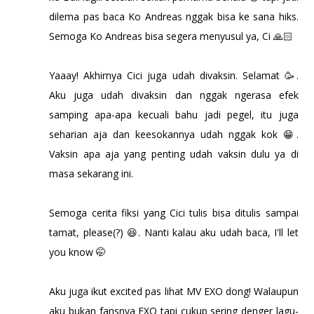
dilema pas baca Ko Andreas nggak bisa ke sana hiks.
Semoga Ko Andreas bisa segera menyusul ya, Ci 🙏🏻
Yaaay! Akhirnya Cici juga udah divaksin. Selamat 🥳.
Aku juga udah divaksin dan nggak ngerasa efek
samping apa-apa kecuali bahu jadi pegel, itu juga
seharian aja dan keesokannya udah nggak kok 😁.
Vaksin apa aja yang penting udah vaksin dulu ya di
masa sekarang ini.
Semoga cerita fiksi yang Cici tulis bisa ditulis sampai
tamat, please(?) 😆. Nanti kalau aku udah baca, I'll let
you know 🤭
Aku juga ikut excited pas lihat MV EXO dong! Walaupun
aku bukan fansnya EXO tapi cukup sering denger lagu-