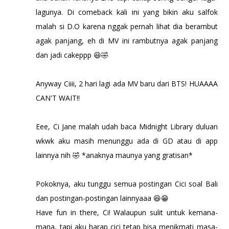
lagunya. Di comeback kali ini yang bikin aku salfok
malah si D.O karena nggak pernah lihat dia berambut
agak panjang, eh di MV ini rambutnya agak panjang
dan jadi cakeppp 😆🤣
Anyway Ciiii, 2 hari lagi ada MV baru dari BTS! HUAAAA
CAN'T WAIT!!
Eee, Ci Jane malah udah baca Midnight Library duluan
wkwk aku masih menunggu ada di GD atau di app
lainnya nih 🤣 *anaknya maunya yang gratisan*
Pokoknya, aku tunggu semua postingan Cici soal Bali
dan postingan-postingan lainnyaaa 😆😁
Have fun in there, Ci! Walaupun sulit untuk kemana-
mana, tapi aku harap cici tetap bisa menikmati masa-