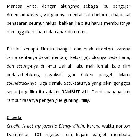
Marissa Anita, dengan aktingnya sebagai ibu pengejar
American
dreams,
yang punya mental: kalo belom coba bakal
penasaran seumur hidup, bahkan kalo itu harus membuatnya
meninggalkan suami dan anak di rumah.
Buatku kenapa film ini hangat dan enak ditonton, karena
tema ceritanya dekat (tentang keluarga), plotnya sederhana,
dan
setting
-nya di NYC! Dahlah, aku mah lemah kalo film
berlatarbelakang nuyoksiti gini. Cakep banget! Mana
soundtrack
-nya juga ciamik. Satu-satunya yang bikin gengges
sepanjang film itu adalah RAMBUT ALI. Demi apaaaaa tuh
rambut rasanya pengen gue gunting, hiiiiy.
Cruella
Cruella is not my favorite Disney villain
, karena waktu nonton
Dalmantian 101 ngerasa dia kejam banget memburu