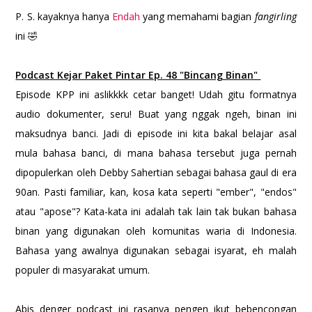
P. S. kayaknya hanya
Endah
yang memahami bagian
fangirling
ini 🤣
Podcast Kejar Paket Pintar Ep. 48 "Bincang Binan"
Episode KPP ini aslikkkk cetar banget! Udah gitu formatnya
audio dokumenter, seru! Buat yang nggak ngeh, binan ini
maksudnya banci. Jadi di episode ini kita bakal belajar asal
mula bahasa banci, di mana bahasa tersebut juga pernah
dipopulerkan oleh Debby Sahertian sebagai bahasa gaul di era
90an. Pasti familiar, kan, kosa kata seperti "ember", "endos"
atau "apose"? Kata-kata ini adalah tak lain tak bukan bahasa
binan yang digunakan oleh komunitas waria di Indonesia.
Bahasa yang awalnya digunakan sebagai isyarat, eh malah
populer di masyarakat umum.
Abis denger podcast ini rasanya pengen ikut bebencongan