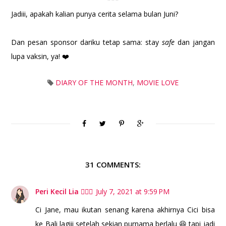
Jadiii, apakah kalian punya cerita selama bulan Juni?
Dan pesan sponsor dariku tetap sama: stay
safe
dan jangan
lupa vaksin, ya! ❤️
DIARY OF THE MONTH
,
MOVIE LOVE
31 COMMENTS:
Peri Kecil Lia 🧚🏻‍♀️
July 7, 2021 at 9:59 PM
Ci Jane, mau ikutan senang karena akhirnya Cici bisa
ke Bali lagiii setelah sekian purnama berlalu 😆 tapi jadi