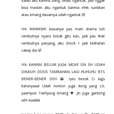
Kalau aku karena siang selalu ngantuk, jadi nggak
bisa mastiin aku ngantuk karena efek suntikan
atau emang dasarnya udah ngantuk 🤣
IYA WKWKWK biasanya pas main drama tuh
rambutnya nyaris botak gitu kan, jadi pas lihat
rambutnya panjang, aku shock + jadi kelihatan
cakep dia 🤣
IYA KANNN BELUM JUGA MOVE ON EH UDAH
DIKASIH DOSIS TAMBAHAN LAGI HUHUHU BTS
BENER-BENER DEH 😭 Iyes besok Ci lagu
barunyaaa! Udah nonton juga dong yang LV,
yaampun Taehyung emang 💗 Jin juga ganteng
sih!! Aaakkk