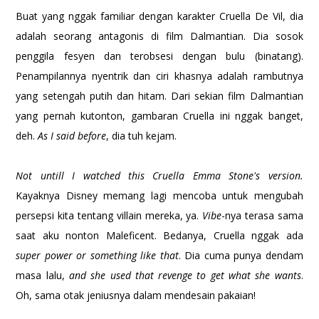
Buat yang nggak familiar dengan karakter Cruella De Vil, dia
adalah seorang antagonis di film Dalmantian. Dia sosok
penggila fesyen dan terobsesi dengan bulu (binatang).
Penampilannya nyentrik dan ciri khasnya adalah rambutnya
yang setengah putih dan hitam. Dari sekian film Dalmantian
yang pernah kutonton, gambaran Cruella ini nggak banget,
deh.
As I said before
, dia tuh kejam.
Not untill I watched this Cruella Emma Stone's version.
Kayaknya Disney memang lagi mencoba untuk mengubah
persepsi kita tentang villain mereka, ya.
Vibe
-nya terasa sama
saat aku nonton Maleficent. Bedanya, Cruella nggak ada
super power or something like that
. Dia cuma punya dendam
masa lalu,
and she used that revenge to get what she wants
.
Oh, sama otak jeniusnya dalam mendesain pakaian!