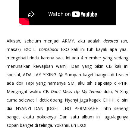
Alkisah, sebelum menjadi ARMY, aku adalah
devoted
(ah,
masa?) EXO-L.
Comeback
EXO kali ini tuh kayak apa yaa..
mengobati rindu karena saat ini ada 4 member yang sedang
menunaikan kewajiban wamil. Dan yang bikin CB kali ini
spesial, ADA LAY YIXING 😭 Sumpah kaget banget di teaser
ada doi! Tapi yang namanya SM, aku sih siap-siap di-PHP.
Mengingat waktu CB
Don't Mess Up My Tempo
dulu, Yi Xing
cuma selewat 1 detik doang. Nyanyi juga kagak. EHHH, di sini
dia NYANYI DAN JOGET LHO PERMISAHH. Ihhh seneng
banget akutu pokoknya! Dan satu album ini lagu-lagunya
sopan banget di telinga. Yokshiii, uri EXO!