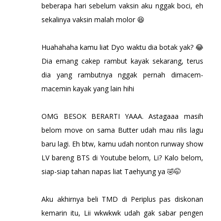
beberapa hari sebelum vaksin aku nggak boci, eh
sekalinya vaksin malah molor 😆
Huahahaha kamu liat Dyo waktu dia botak yak? 😂
Dia emang cakep rambut kayak sekarang, terus
dia yang rambutnya nggak pernah dimacem-
macemin kayak yang lain hihi
OMG BESOK BERARTI YAAA. Astagaaa masih
belom move on sama Butter udah mau rilis lagu
baru lagi. Eh btw, kamu udah nonton runway show
LV bareng BTS di Youtube belom, Li? Kalo belom,
siap-siap tahan napas liat Taehyung ya 🤣🤭
Aku akhirnya beli TMD di Periplus pas diskonan
kemarin itu, Lii wkwkwk udah gak sabar pengen