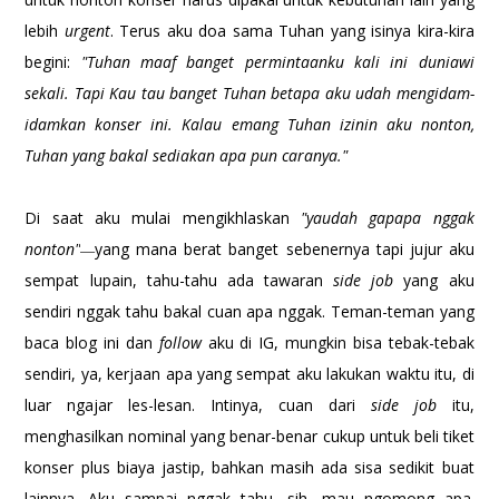
lebih
urgent
. Terus aku doa sama Tuhan yang isinya kira-kira
begini:
"Tuhan maaf banget permintaanku kali ini duniawi
sekali. Tapi Kau tau banget Tuhan betapa aku udah mengidam-
idamkan konser ini. Kalau emang Tuhan izinin aku nonton,
Tuhan yang bakal sediakan apa pun caranya."
Di saat aku mulai mengikhlaskan
"yaudah gapapa nggak
nonton"
yang mana berat banget sebenernya tapi jujur aku
—
sempat lupain, tahu-tahu ada tawaran
side job
yang aku
sendiri nggak tahu bakal cuan apa nggak. Teman-teman yang
baca blog ini dan
follow
aku di IG, mungkin bisa tebak-tebak
sendiri, ya, kerjaan apa yang sempat aku lakukan waktu itu, di
luar ngajar les-lesan. Intinya, cuan dari
side job
itu,
menghasilkan nominal yang benar-benar cukup untuk beli tiket
konser plus biaya jastip, bahkan masih ada sisa sedikit buat
lainnya. Aku sampai nggak tahu, sih, mau ngomong apa.