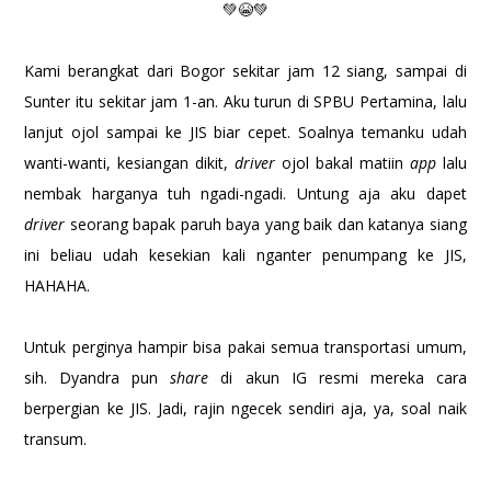
💚😭💚
Kami berangkat dari Bogor sekitar jam 12 siang, sampai di
Sunter itu sekitar jam 1-an. Aku turun di SPBU Pertamina, lalu
lanjut ojol sampai ke JIS biar cepet. Soalnya temanku udah
wanti-wanti, kesiangan dikit,
driver
ojol bakal matiin
app
lalu
nembak harganya tuh ngadi-ngadi. Untung aja aku dapet
driver
seorang bapak paruh baya yang baik dan katanya siang
ini beliau udah kesekian kali nganter penumpang ke JIS,
HAHAHA.
Untuk perginya hampir bisa pakai semua transportasi umum,
sih. Dyandra pun
share
di akun IG resmi mereka cara
berpergian ke JIS. Jadi, rajin ngecek sendiri aja, ya, soal naik
transum.