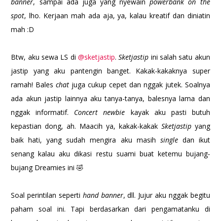
banner
, sampai ada juga yang nyewain
powerbank on the
spot
, lho. Kerjaan mah ada aja, ya, kalau kreatif dan diniatin
mah :D
Btw, aku sewa LS di
@sketjastip
.
Sketjastip
ini salah satu akun
jastip yang aku pantengin banget. Kakak-kakaknya super
ramah! Bales
chat
juga cukup cepet dan nggak jutek. Soalnya
ada akun jastip lainnya aku tanya-tanya, balesnya lama dan
nggak informatif.
Concert newbie
kayak aku pasti butuh
kepastian dong, ah. Maacih ya, kakak-kakak
Sketjastip
yang
baik hati, yang sudah mengira aku masih
single
dan ikut
senang kalau aku dikasi restu suami buat ketemu bujang-
bujang Dreamies ini 🤣
Soal perintilan seperti
hand banner
, dll. Jujur aku nggak begitu
paham soal ini. Tapi berdasarkan dari pengamatanku di