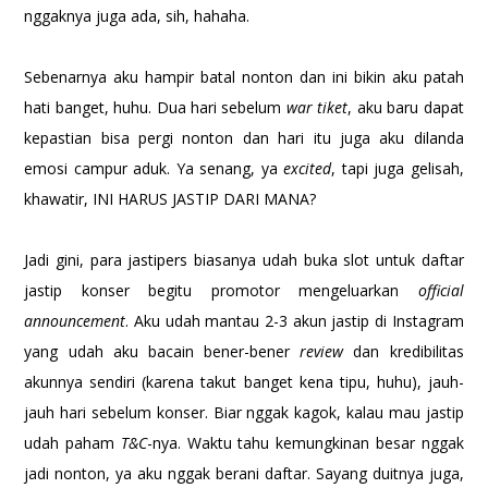
nggaknya juga ada, sih, hahaha.
Sebenarnya aku hampir batal nonton dan ini bikin aku patah
hati banget, huhu. Dua hari sebelum
war tiket
, aku baru dapat
kepastian bisa pergi nonton dan hari itu juga aku dilanda
emosi campur aduk. Ya senang, ya
excited
, tapi juga gelisah,
khawatir, INI HARUS JASTIP DARI MANA?
Jadi gini, para jastipers biasanya udah buka slot untuk daftar
jastip konser begitu promotor mengeluarkan
official
announcement
. Aku udah mantau 2-3 akun jastip di Instagram
yang udah aku bacain bener-bener
review
dan kredibilitas
akunnya sendiri (karena takut banget kena tipu, huhu), jauh-
jauh hari sebelum konser. Biar nggak kagok, kalau mau jastip
udah paham
T&C
-nya. Waktu tahu kemungkinan besar nggak
jadi nonton, ya aku nggak berani daftar. Sayang duitnya juga,