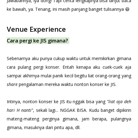
Jawabannya, iya dong! Tapi cerita lengkapnya bisa lanjut baca
ke bawah, ya. Tenang, ini masih panjang banget tulisannya 😆
Venue Experience
Cara pergi ke JIS gimana?
Sebenarnya aku punya cukup waktu untuk memikirkan gimana
cara pulang pergi konser. Entah kenapa aku cuek-cuek aja
sampai akhirnya mulai panik kecil begitu liat orang-orang yang
share
pengalaman mereka waktu nonton konser ke JIS.
Intinya, nonton konser ke JIS itu nggak bisa yang
"liat aja deh
hari H nanti"
, sekali lagi... NGGAK BISA. Kudu banget dipikirin
mateng-mateng perginya gimana, jam berapa, pulangnya
gimana, masuknya dari pintu apa, dll.