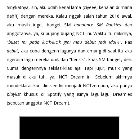
Singkatnya, sih, aku udah kenal lama (ciyeee, kenalan di mana
dah?!) dengan mereka. Kalau nggak salah tahun 2016 awal,
aku masih inget banget SM
announce SM Rookies
dan
anggotanya, ya, si bujang-bujang NCT ini. Waktu itu mikirnya,
"buset ini pada kicik-kicik gini mau debut jadi idol?!"
. Pas
debut
, aku coba dengerin lagunya dan emang di saat itu aku
ngerasa lagu mereka unik dan "berisik", khas SM banget, deh.
Cuma dengerinnya sekilas-kilas aja. Tapi jujur, musik yang
masuk di aku tuh, ya, NCT Dream ini. Sebelum akhirnya
mendeklarasikan diri sendiri menjadi NCTzen pun, aku punya
playlist
khusus di Spotify yang isinya lagu-lagu Dreamies
(sebutan anggota NCT Dream).