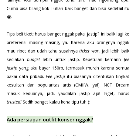
Cuma bisa bilang kok Tuhan baik banget dan bisa sedetail itu
😭
Tips beli tiket: harus banget nggak pakai jastip? Ini balik lagi ke
preferensi masing-masing, ya. Karena aku orangnya nggak
mau ribet dan udah tahu susahnya
ticket war
, jadi lebih baik
sediakan
budget
lebih untuk jastip. Kebetulan kemarin
fee
jastip
yang aku bayar 150rb, termasuk murah karena semua
pakai data pribadi.
Fee jastip
itu biasanya ditentukan tingkat
kesulitan dan popularitas artis (CMIIW, ya!). NCT Dream
masuk keduanya, jadi, yaudalah jastip aja! Inget, harus
trusted!
Sedih banget kalau kena tipu tuh ):
Ada persiapan outfit konser nggak?