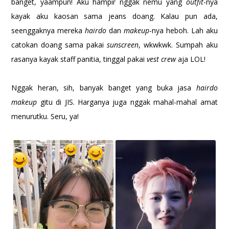
banget, yaampun! Aku hampir nggak nemu yang
outfit
-nya
kayak aku kaosan sama jeans doang. Kalau pun ada,
seenggaknya mereka
hairdo
dan
makeup
-nya heboh. Lah aku
catokan doang sama pakai
sunscreen
, wkwkwk. Sumpah aku
rasanya kayak staff panitia, tinggal pakai
vest crew
aja LOL!
Nggak heran, sih, banyak banget yang buka jasa
hairdo
makeup
gitu di JIS. Harganya juga nggak mahal-mahal amat
menurutku. Seru, ya!