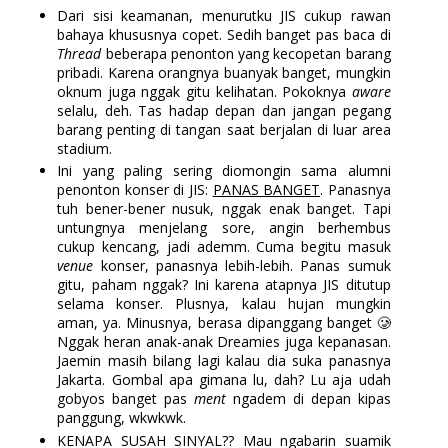
Dari sisi keamanan, menurutku JIS cukup rawan
bahaya khususnya copet. Sedih banget pas baca di
Thread
beberapa penonton yang kecopetan barang
pribadi. Karena orangnya buanyak banget, mungkin
oknum juga nggak gitu kelihatan. Pokoknya
aware
selalu, deh. Tas hadap depan dan jangan pegang
barang penting di tangan saat berjalan di luar area
stadium.
Ini yang paling sering diomongin sama alumni
penonton konser di JIS:
PANAS BANGET
. Panasnya
tuh bener-bener nusuk, nggak enak banget. Tapi
untungnya menjelang sore, angin berhembus
cukup kencang, jadi ademm. Cuma begitu masuk
venue
konser, panasnya lebih-lebih. Panas sumuk
gitu, paham nggak? Ini karena atapnya JIS ditutup
selama konser. Plusnya, kalau hujan mungkin
aman, ya. Minusnya, berasa dipanggang banget 🥲
Nggak heran anak-anak Dreamies juga kepanasan.
Jaemin masih bilang lagi kalau dia suka panasnya
Jakarta. Gombal apa gimana lu, dah? Lu aja udah
gobyos banget pas
ment
ngadem di depan kipas
panggung, wkwkwk.
KENAPA SUSAH SINYAL?? Mau ngabarin suamik