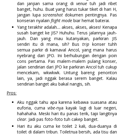
dan janjian sama orang di
venue
tuh jadi ribet
banget, huhu. Buat yang harus tukar tiket di hari H,
jangan lupa
screenshot
dokumen pentingnya. Pas
konseran nyalain
flight mode
biar hemat baterai.
Yang terakhir adalah.... akses, akses, akses! Kenapa
susah banget ke JIS? Huhuhu. Terus jalannya jauh-
jauh. Dan yang mau kutanyakan, parkiran JIS
sendiri itu di mana, sih? Bus
trip
konser tuhh
semua parkir di karnaval Ancol, yang mana harus
nyebrang dari JPO. Ini berhubungan dengan poin
cons pertama. Pas malem-malem pulang konser,
jalan sendirian dari JPO ke parkiran Ancol tuh cukup
mencekam, wkwkwk. Untung bareng penonton
lain, ya, jadi nggak berasa serem banget. Kalau
sendirian banget aku bakal nangis, sih.
Pros:
Aku nggak tahu apa karena kebawa suasana atau
euforia, cuma
vibe
-nya kayak lagi di luar negeri,
hahahaha. Meski hari itu panas terik, tapi langitnya
clear
. Jadi pas foto-foto tuh cakep banget.
Hari itu aku cuma ke toilet 2 kali, dua-duanya di
toilet di dalam tribun. Toiletnya bersih, ada tisu dan