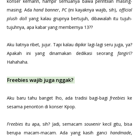
konser kemarin, hampir semuanya bawa perintilan masing-
masing. Ada
hand banner
,
PC
(ini kayaknya wajib, sih),
official
plush doll
yang kalau grupnya bertujuh, dibawalah itu tujuh-
tujuhnya, apa kabar yang membernya 13??
Aku liatnya ribet, jujur. Tapi kalau dipikir lagi-lagi seru juga, ya?
Apakah ini yang dinamakan dedikasi seorang
fangirl?
Hahahaha.
Freebies wajib juga nggak?
Aku baru tahu banget lho, ada tradisi bagi-bagi
freebies
ke
sesama penonton di konser Kpop.
Freebies
itu apa, sih? Jadi, semacam
souvenir
kecil gitu, bisa
berupa macam-macam. Ada yang kasih ganci
handmade
,