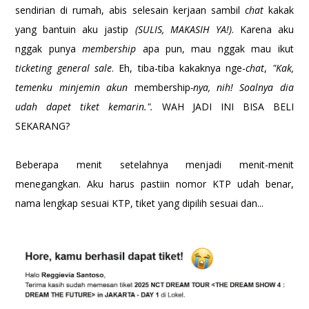
sendirian di rumah, abis selesain kerjaan sambil
chat
kakak
yang bantuin aku jastip
(SULIS, MAKASIH YA!)
. Karena aku
nggak punya
membership
apa pun, mau nggak mau ikut
ticketing general sale
. Eh, tiba-tiba kakaknya nge-
chat
,
"Kak,
temenku minjemin akun
membership
-nya, nih! Soalnya dia
udah dapet tiket kemarin.".
WAH JADI INI BISA BELI
SEKARANG?
Beberapa menit setelahnya menjadi menit-menit
menegangkan. Aku harus pastiin nomor KTP udah benar,
nama lengkap sesuai KTP, tiket yang dipilih sesuai dan...