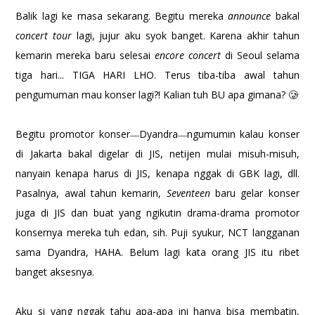
Balik lagi ke masa sekarang. Begitu mereka
announce
bakal
concert tour
lagi, jujur aku syok banget. Karena akhir tahun
kemarin mereka baru selesai
encore concert
di Seoul selama
tiga hari... TIGA HARI LHO. Terus tiba-tiba awal tahun
pengumuman mau konser lagi?! Kalian tuh BU apa gimana? 🥲
Begitu promotor konser
Dyandra
ngumumin kalau konser
—
—
di Jakarta bakal digelar di JIS, netijen mulai misuh-misuh,
nanyain kenapa harus di JIS, kenapa nggak di GBK lagi, dll.
Pasalnya, awal tahun kemarin,
Seventeen
baru gelar konser
juga di JIS dan buat yang ngikutin drama-drama promotor
konsernya mereka tuh edan, sih. Puji syukur, NCT langganan
sama Dyandra, HAHA. Belum lagi kata orang JIS itu ribet
banget aksesnya.
Aku si yang nggak tahu apa-apa ini hanya bisa membatin,