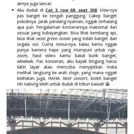
airnya juga lancar.
Aku duduk di
Cat 3, row 68, seat 308
.
View
-nya
pas banget ke tengah panggung. Cakep banget
pokoknya. Jarak pandang nyaman, nggak terhalang
apa pun. Pengalaman konserannya maksimal dan
sesuai yang kubayangkan. Bisa lihat kembang api,
bisa lihat
neon green ocean
yang indah banget dari
segala sisi. Cuma
minus-
nya, kalau kamu nggak
punya kamera hape yang mumpuni untuk nge-
zoom
, hasil video kamu bakal burik banget,
wkwkwk. Pas konseran, aku kayak bingung harus
liatin layar atau mencoba menyipitkan mata
melihat langsung ke arah
stage
, yang mana nggak
kelihatan juga, HAHA.
Next concert
, boleh banget
nih nabung lebih untuk duduk di tribun bawah 😁