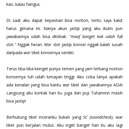
kan, kalau hangus.
Di saat aku dapat kepastian bisa nonton, tentu saja kalut
harus gimana ini. Nanya akun jastip yang aku ikutin pun
jawabannya udah bisa ditebak:
"maaf banget kak udah
full
slot
."
Nggak heran.
War
slot jastip konser nggak kalah susah
daripada
war
tiket konsernya sendiri.
Terus tiba-tiba keinget punya temen yang jam terbang nonton
konsernya tuh udah lumayan tinggi. Aku coba tanya apakah
ada kenalan yang bisa bantu
war
tiket dan jawabannya ADA!
Langsung aku kontak hari itu juga dan puji Tuhannnn masih
bisa jastip!
Berhubung tiket inceranku bukan yang
SC (soundcheck)
, war
tiket pun berjalan mulus. Aku inget banget hari itu aku lagi