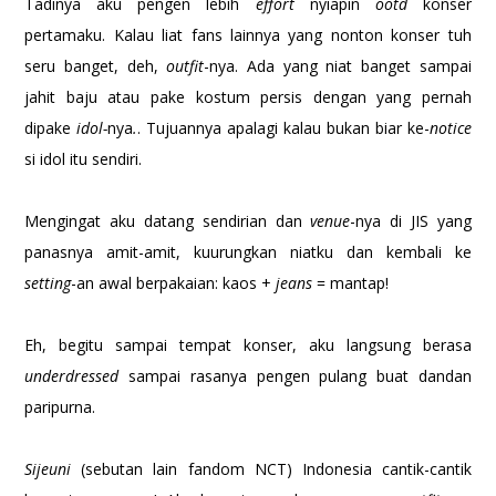
Tadinya aku pengen lebih
effort
nyiapin
ootd
konser
pertamaku. Kalau liat fans lainnya yang nonton konser tuh
seru banget, deh,
outfit
-nya. Ada yang niat banget sampai
jahit baju atau pake kostum persis dengan yang pernah
dipake
idol-
nya
.
. Tujuannya apalagi kalau bukan biar ke-
notice
si idol itu sendiri.
Mengingat aku datang sendirian dan
venue
-nya di JIS yang
panasnya amit-amit, kuurungkan niatku dan kembali ke
setting
-an awal berpakaian: kaos +
jeans
= mantap!
Eh, begitu sampai tempat konser, aku langsung berasa
underdressed
sampai rasanya pengen pulang buat dandan
paripurna.
Sijeuni
(sebutan lain fandom NCT) Indonesia cantik-cantik