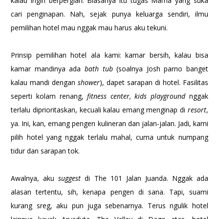
kalau ingin berpergian. Biasanya itu tugas Mama yang suka
cari penginapan. Nah, sejak punya keluarga sendiri, ilmu
pemilihan hotel mau nggak mau harus aku tekuni.
Prinsip pemilihan hotel ala kami: kamar bersih, kalau bisa
kamar mandinya ada
bath tub
(soalnya Josh parno banget
kalau mandi dengan
shower
), dapet sarapan di hotel. Fasilitas
seperti kolam renang,
fitness center, kids playground
nggak
terlalu diprioritaskan, kecuali kalau emang menginap di
resort
,
ya. Ini, kan, emang pengen kulineran dan jalan-jalan. Jadi, kami
pilih hotel yang nggak terlalu mahal, cuma untuk numpang
tidur dan sarapan tok.
Awalnya, aku
suggest
di The 101 Jalan Juanda. Nggak ada
alasan tertentu, sih, kenapa pengen di sana. Tapi, suami
kurang sreg, aku pun juga sebenarnya. Terus ngulik hotel