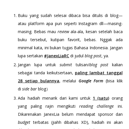
Buku yang sudah selesai dibaca bisa ditulis di blog—
atau platform apa pun seperti Instagram dll—masing-
masing. Bebas mau
review
ala-ala, kesan setelah baca
buku tersebut, kutipan favorit, bebas. Nggak ada
minimal kata, ini bukan tugas Bahasa Indonesia. Jangan
lupa sertakan
#JanexLiaRC
di judul
blog post
, ya.
Jangan lupa untuk
submit
tulisan/
blog post
kalian
sebagai tanda keikutsertaan,
paling lambat tanggal
28 setiap bulannya
, melalui
Google Form
(bisa klik
di
side bar
blog）
Ada hadiah menarik dari kami untuk
1 (satu)
orang
yang paling rajin mengikuti
reading challenge
ini.
Dikarenakan JanexLia belum mendapat sponsor dan
budget
terbatas (jiahh dibahas XD), hadiah ini akan