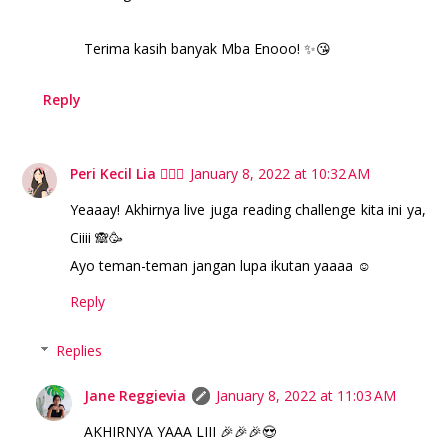
Terima kasih banyak Mba Enooo! ✨😘
Reply
Peri Kecil Lia 🧚🏻‍♀️
January 8, 2022 at 10:32 AM
Yeaaay! Akhirnya live juga reading challenge kita ini ya,
Ciiii 🙈🥳
Ayo teman-teman jangan lupa ikutan yaaaa ☺️
Reply
Replies
Jane Reggievia
January 8, 2022 at 11:03 AM
AKHIRNYA YAAA LIII 🎉🎉🎉😍