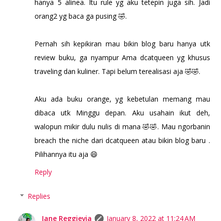
hanya 5 alinea. Itu rule yg aku tetepin juga sih. Jadi
orang2 yg baca ga pusing 🤣.
Pernah sih kepikiran mau bikin blog baru hanya utk
review buku, ga nyampur Ama dcatqueen yg khusus
traveling dan kuliner. Tapi belum terealisasi aja 🤣🤣.
Aku ada buku orange, yg kebetulan memang mau
dibaca utk Minggu depan. Aku usahain ikut deh,
walopun mikir dulu nulis di mana 🤣🤣. Mau ngorbanin
breach the niche dari dcatqueen atau bikin blog baru .
Pilihannya itu aja 😄
Reply
Replies
Jane Reggievia
January 8, 2022 at 11:24 AM