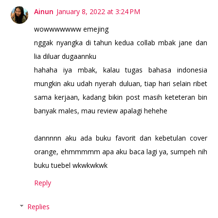
Ainun
January 8, 2022 at 3:24 PM
wowwwwwww emejing
nggak nyangka di tahun kedua collab mbak jane dan
lia diluar dugaannku
hahaha iya mbak, kalau tugas bahasa indonesia
mungkin aku udah nyerah duluan, tiap hari selain ribet
sama kerjaan, kadang bikin post masih keteteran bin
banyak males, mau review apalagi hehehe
dannnnn aku ada buku favorit dan kebetulan cover
orange, ehmmmmm apa aku baca lagi ya, sumpeh nih
buku tuebel wkwkwkwk
Reply
Replies