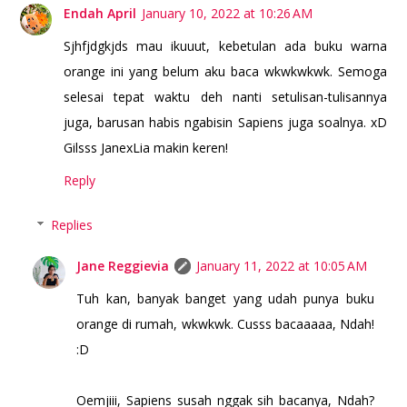
Endah April
January 10, 2022 at 10:26 AM
Sjhfjdgkjds mau ikuuut, kebetulan ada buku warna
orange ini yang belum aku baca wkwkwkwk. Semoga
selesai tepat waktu deh nanti setulisan-tulisannya
juga, barusan habis ngabisin Sapiens juga soalnya. xD
Gilsss JanexLia makin keren!
Reply
Replies
Jane Reggievia
January 11, 2022 at 10:05 AM
Tuh kan, banyak banget yang udah punya buku
orange di rumah, wkwkwk. Cusss bacaaaaa, Ndah!
:D
Oemjiii, Sapiens susah nggak sih bacanya, Ndah?