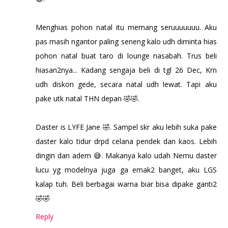
Menghias pohon natal itu memang seruuuuuuu. Aku
pas masih ngantor paling seneng kalo udh diminta hias
pohon natal buat taro di lounge nasabah. Trus beli
hiasan2nya... Kadang sengaja beli di tgl 26 Dec, Krn
udh diskon gede, secara natal udh lewat. Tapi aku
pake utk natal THN depan 🤣🤣.
Daster is LYFE Jane 🤣. Sampel skr aku lebih suka pake
daster kalo tidur drpd celana pendek dan kaos. Lebih
dingin dan adem 😅. Makanya kalo udah Nemu daster
lucu yg modelnya juga ga emak2 banget, aku LGS
kalap tuh. Beli berbagai warna biar bisa dipake ganti2
🤣🤣
Reply