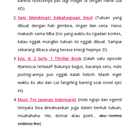
karena nontonnya pas lagi mager di tengah hamil tua
XD)
Seni Menikmati Kebahagiaan Kecil
(Tulisan yang
dibuat dengan hati gembira, ringan dan ceria. Harus
makasih sama Mba Eno yang waktu itu ngadain kontes,
kalau nggak mungkin tulisan ini nggak dibuat. Sampai
sekarang dibaca ulang berasa energi hepinya :D)
Eps. 6: 2 Girls, 1 Thriller Book
(Salah satu episode
#JanexLia terlaaaf! Bukunya bagus, bacanya seru, nulis
posting
-annya pun nggak kalah heboh. Masih inget
waktu itu aku dan Lia fangirling bareng soal novel
epic
ini)
Must Try Jajanan Indomaret
(Hobi ngopi dan ngemil
ternyata bisa direalisasikan juga dalam bentuk tulisan,
muahahaha. Hei, domar atau point...
aku terima
endorse lho
)