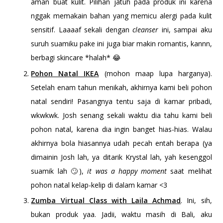
aman buat kulit. Pilihan jatuh pada produk ini karena
nggak memakain bahan yang memicu alergi pada kulit
sensitif. Laaaaf sekali dengan
cleanser
ini, sampai aku
suruh suamiku pake ini juga biar makin romantis, kannn,
berbagi skincare *halah* 😂
Pohon Natal IKEA
(mohon maap lupa harganya).
Setelah enam tahun menikah, akhirnya kami beli pohon
natal sendiri! Pasangnya tentu saja di kamar pribadi,
wkwkwk. Josh senang sekali waktu dia tahu kami beli
pohon natal, karena dia ingin banget hias-hias. Walau
akhirnya bola hiasannya udah pecah entah berapa (ya
dimainin Josh lah, ya ditarik Krystal lah, yah kesenggol
suamik lah 🙄),
it was a happy moment
saat melihat
pohon natal kelap-kelip di dalam kamar <3
Zumba Virtual Class with Laila Achmad
. Ini, sih,
bukan produk yaa. Jadii, waktu masih di Bali, aku