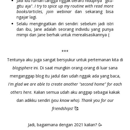
Jadi ibu rumah tangga nggak berarti hidupnya "gitu-
gitu aja".
I try to spice up my routine with read more
books/articles, join webinar
dan sekarang bisa
ngajar lagi.
Selalu mengingatkan diri sendiri: sebelum jadi istri
dan ibu, Jane adalah seorang individu yang punya
mimpi dan Jane berhak untuk merealisasikannya (:
***
Tentunya aku juga sangat bersyukur untuk pertemanan kita di
blogsphere
ini. Di saat mungkin orang-orang di luar sana
menganggap blog itu jadul dan udah nggak ada yang baca,
I'm glad we are able to create another "second home" for each
others here.
Kalian semua udah aku anggap sebagai kakak
dan adikku sendiri
(you know who)
.
Thank you for our
friendships!
🥰
Jadi, bagaimana dengan 2021 kalian? 🥳