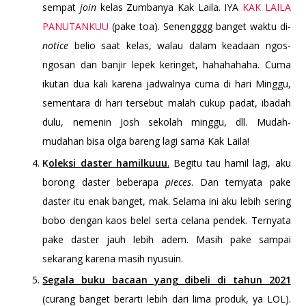
sempat
join
kelas Zumbanya Kak Laila. IYA
KAK LAILA
PANUTANKUU
(pake toa). Senengggg banget waktu di-
notice
belio saat kelas, walau dalam keadaan ngos-
ngosan dan banjir lepek keringet, hahahahaha. Cuma
ikutan dua kali karena jadwalnya cuma di hari Minggu,
sementara di hari tersebut malah cukup padat, ibadah
dulu, nemenin Josh sekolah minggu, dll. Mudah-
mudahan bisa olga bareng lagi sama Kak Laila!
K
oleksi daster hamilkuuu
.
Begitu tau hamil lagi, aku
borong daster beberapa
pieces
. Dan ternyata pake
daster itu enak banget, mak. Selama ini aku lebih sering
bobo dengan kaos belel serta celana pendek. Ternyata
pake daster jauh lebih adem. Masih pake sampai
sekarang karena masih nyusuin.
Segala buku bacaan yang dibeli di tahun 2021
(curang banget berarti lebih dari lima produk, ya LOL).