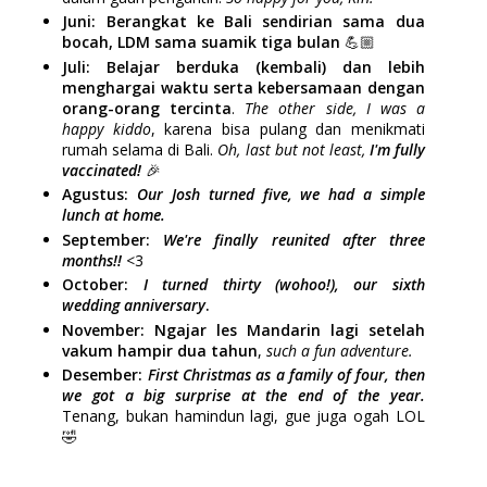
Juni: Berangkat ke Bali sendirian sama dua
bocah, LDM sama suamik tiga bulan
💪🏼
Juli: Belajar berduka (kembali) dan lebih
menghargai waktu serta kebersamaan dengan
orang-orang tercinta
.
The other side, I was a
happy kiddo
, karena bisa pulang dan menikmati
rumah selama di Bali.
Oh, last but not least,
I'm fully
vaccinated!
🎉
Agustus:
Our Josh turned five, we had a simple
lunch at home.
September:
We're finally reunited after three
months!!
<3
October:
I turned thirty (wohoo!), our sixth
wedding anniversary
.
November: Ngajar les Mandarin lagi setelah
vakum hampir dua tahun
,
such a fun adventure.
Desember:
First Christmas as a family of four, then
we got a big surprise at the end of the year.
Tenang, bukan hamindun lagi, gue juga ogah LOL
🤣