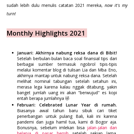
sudah lebih dulu menulis catatan 2021 mereka,
now it's my
turn!
Monthly Highlights 2021
Januari: Akhirnya nabung reksa dana di Bibit!
Setelah berbulan-bulan baca soal finansial tips dari
berbagai sumber termasuk ngobrol tipis-tipis
melalui komentar blog di tulisan Lia dan Mba Eno,
akhirnya mantap untuk nabung reksa dana. Setelah
melihat nominal tabungan setelah setahun ini,
merasa lega karena kalau nggak ditabung, yakin
banget jumlah uang ini akan "berwujud" es kopi
entah berapa jumlahnya 🤣
Februari: Celebrated Lunar Year di rumah.
Biasanya awal tahun baru sibuk cari tiket
penerbangan untuk pulang Bali, kali ini karena
pandemi dan juga hamil tua, kami di Bogor aja.
Bonusnya, sebelum imlekan bisa
jalan-jalan dan
belanja di pasar bersih
setelah sekian lama.