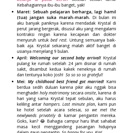
Kebahagiannya ibu-ibu banget, yak!
Maret: Sebuah pelajaran berharga, lagi hamil
(tua) jangan suka marah-marah.
Di bulan ini
aku banyak paniknya karena mendadak Krystal di
perut jarang bergerak, disusul aku yang mengalami
kontraksi ringan karena kecapean dan dokter
menyuruh untuk
bed rest.
Untung semuanya baik-
baik aja. Krystal sekarang malah aktif banget di
usianya menjelang 9 bulan.
April:
Welcoming our second baby arrival!
Krystal
pulang ke rumah setelah 24 jam disinar di rumah
sakit, disambut kedua kakek neneknya di rumah
dan tentunya koko Josh!
So so so so grateful!
Mei:
My childhood best friend got married!
Kami
berdua sedih duluan karena pikir aku nggak bisa
menghadiri
holy matrimony
secara
onsite
, karena di
hari yang sama Krystal tepat sebulan, aku harus
keliling antar
hampers
.
Last minute plan
, kami pun
ke hotel setelah acara selesai,
so we met the
newlyweds privately
di kamar pengantin mereka.
Goks, kan? 😂 Bahagia campur haru lihat sahabat
masa kecil menggandeng pasangan hidupnya
dalam gaun pengantin.
So happy for you, Kin!