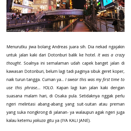
Menurutku jiwa bolang Andreas juara sih. Dia nekad ngajakin
untuk jalan kaki dari Dotonburi balik ke hotel.
It was a crazy
thought
. Soalnya ini semalaman udah capek banget jalan di
kawasan Dotonburi, belum lagi tadi paginya sibuk geret koper,
naik turun tangga. Cuman ya...
I swear this was my first time to
use this phrase... YOLO
. Kapan lagi kan jalan kaki dengan
suasana malam hari, di Osaka pula. Setidaknya nggak perlu
ngeri melintasi abang-abang yang suit-suitan atau preman
yang suka nongkrong di jalanan- ya walaupun agak ngeri juga
kalau ketemu
yakuza
gitu ya (IYA KALI JANE).