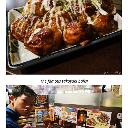
The famous takoyaki balls!