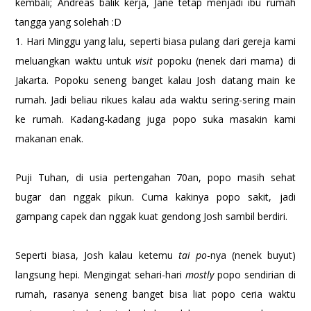
kembali; Andreas balik kerja, Jane tetap menjadi ibu rumah
tangga yang solehah :D
1. Hari Minggu yang lalu, seperti biasa pulang dari gereja kami
meluangkan waktu untuk
visit
popoku (nenek dari mama) di
Jakarta. Popoku seneng banget kalau Josh datang main ke
rumah. Jadi beliau rikues kalau ada waktu sering-sering main
ke rumah. Kadang-kadang juga popo suka masakin kami
makanan enak.
Puji Tuhan, di usia pertengahan 70an, popo masih sehat
bugar dan nggak pikun. Cuma kakinya popo sakit, jadi
gampang capek dan nggak kuat gendong Josh sambil berdiri.
Seperti biasa, Josh kalau ketemu
tai po
-nya (nenek buyut)
langsung hepi. Mengingat sehari-hari
mostly
popo sendirian di
rumah, rasanya seneng banget bisa liat popo ceria waktu