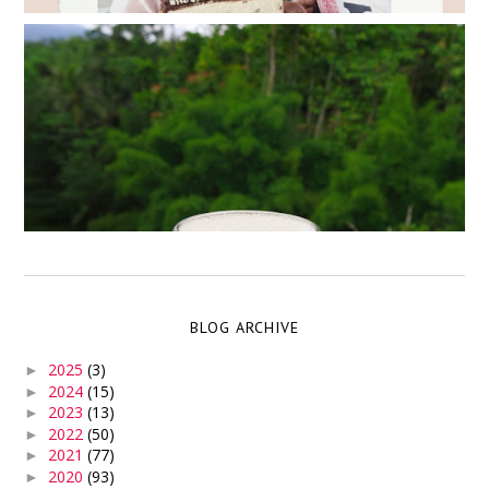
BLOG ARCHIVE
2025
(3)
►
2024
(15)
►
2023
(13)
►
2022
(50)
►
2021
(77)
►
2020
(93)
►