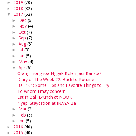
2019
(70)
►
2018
(82)
►
2017
(62)
▼
Dec
(6)
►
Nov
(4)
►
Oct
(7)
►
Sep
(7)
►
Aug
(6)
►
Jul
(5)
►
Jun
(5)
►
May
(4)
►
Apr
(6)
▼
Orang Tionghoa Nggak Boleh Jadi Barista?
Diary of The Week #2: Back to Routine
Bali 101: Some Tips and Favorite Things to Try
To whom I may concern
Eat in Bali: Brunch at NOOK
Nyepi Staycation at INAYA Bali
Mar
(2)
►
Feb
(5)
►
Jan
(5)
►
2016
(40)
►
2015
(40)
►