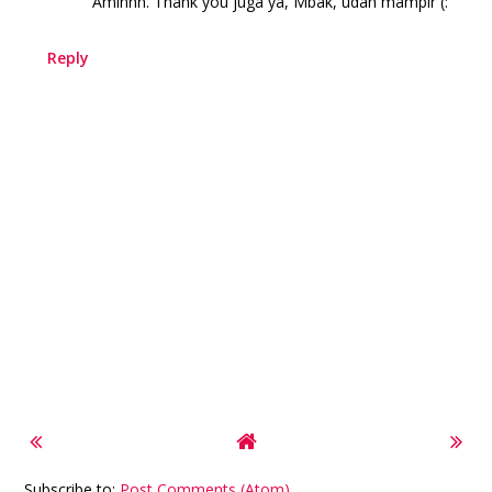
Aminnn. Thank you juga ya, Mbak, udah mampir (:
Reply
Subscribe to:
Post Comments (Atom)