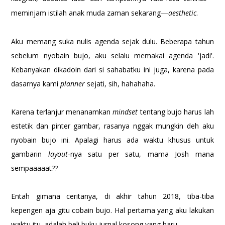
meminjam istilah anak muda zaman sekarang
aesthetic
.
—
Aku memang suka nulis agenda sejak dulu. Beberapa tahun
sebelum nyobain bujo, aku selalu memakai agenda 'jadi'.
Kebanyakan dikadoin dari si sahabatku ini juga, karena pada
dasarnya kami
planner
sejati, sih, hahahaha.
Karena terlanjur menanamkan
mindset
tentang bujo harus lah
estetik dan pinter gambar, rasanya nggak mungkin deh aku
nyobain bujo ini. Apalagi harus ada waktu khusus untuk
gambarin
layout
-nya satu per satu, mama Josh mana
sempaaaaat??
Entah gimana ceritanya, di akhir tahun 2018, tiba-tiba
kepengen aja gitu cobain bujo. Hal pertama yang aku lakukan
waktu itu, adalah beli buku jurnal kosong yang baru.