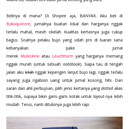
Belinya di mana? Di Shopee aja, BANYAK. Aku beli di
Bukuqustore
, jurnalnya buatan lokal dan harganya nggak
terlalu mahal, masih okelah. Kualitas kertasnya juga cukup
bagus. Soalnya pelaku bujo yang udah pro di luaran sana
kebanyakan pake jurnal
merek
Moleskine
atau
Leuchtturm
yang harganya memang
nggak murah (untuk sebuah
notebook
). Siapa tau di tengah
jalan aku
lelah
nggak kepengen lanjut bujo lagi, nggak terlalu
sayang juga ngabisin uang untuk jurnal kosong, hihi. Dan
saran dari ahli perbujoan, pilih jenis kertanya yang
dotted
alias
titik-titik, supaya bikin garis-garis kotak untuk
layout
-nya lebih
mudah. Terus, nanti ditulisnya juga lebih rapi.