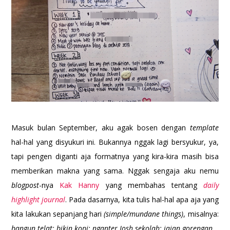
Masuk bulan September, aku agak bosen dengan
template
hal-hal yang disyukuri ini. Bukannya nggak lagi bersyukur, ya,
tapi pengen diganti aja formatnya yang kira-kira masih bisa
memberikan makna yang sama. Nggak sengaja aku nemu
blogpost
-nya
Kak Hanny
yang membahas tentang
daily
highlight journal
. Pada dasarnya, kita tulis hal-hal apa aja yang
kita lakukan sepanjang hari
(simple/mundane things)
, misalnya:
bangun telat; bikin kopi; nganter Josh sekolah; jajan gorengan.