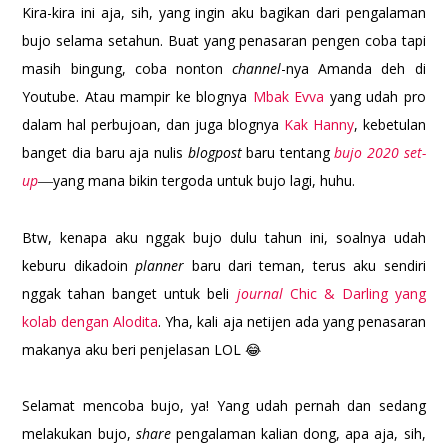
Kira-kira ini aja, sih, yang ingin aku bagikan dari pengalaman
bujo selama setahun. Buat yang penasaran pengen coba tapi
masih bingung, coba nonton
channel
-nya Amanda deh di
Youtube. Atau mampir ke blognya
Mbak Evva
yang udah pro
dalam hal perbujoan, dan juga blognya
Kak Hanny
, kebetulan
banget dia baru aja nulis
blogpost
baru tentang
bujo 2020 set-
up
yang mana bikin tergoda untuk bujo lagi, huhu.
—
Btw, kenapa aku nggak bujo dulu tahun ini, soalnya udah
keburu dikadoin
planner
baru dari teman, terus aku sendiri
nggak tahan banget untuk beli
journal
Chic & Darling yang
kolab dengan Alodita
. Yha, kali aja netijen ada yang penasaran
makanya aku beri penjelasan LOL 😂
Selamat mencoba bujo, ya! Yang udah pernah dan sedang
melakukan bujo,
share
pengalaman kalian dong, apa aja, sih,