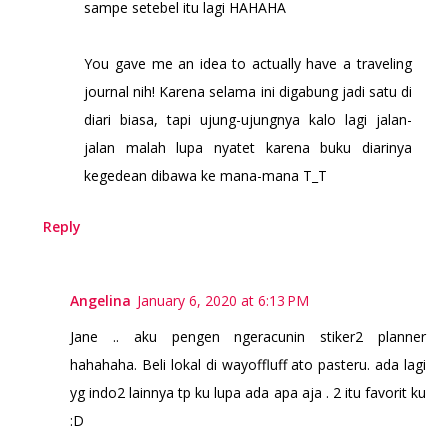
sampe setebel itu lagi HAHAHA
You gave me an idea to actually have a traveling
journal nih! Karena selama ini digabung jadi satu di
diari biasa, tapi ujung-ujungnya kalo lagi jalan-
jalan malah lupa nyatet karena buku diarinya
kegedean dibawa ke mana-mana T_T
Reply
Angelina
January 6, 2020 at 6:13 PM
Jane .. aku pengen ngeracunin stiker2 planner
hahahaha. Beli lokal di wayoffluff ato pasteru. ada lagi
yg indo2 lainnya tp ku lupa ada apa aja . 2 itu favorit ku
:D