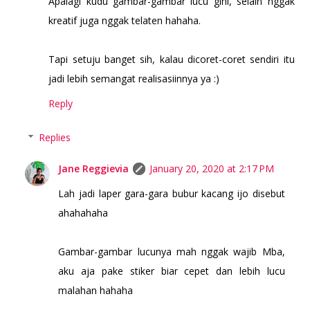
Apalagi kudu gambar-gambar lucu gini, selain nggak
kreatif juga nggak telaten hahaha.
Tapi setuju banget sih, kalau dicoret-coret sendiri itu
jadi lebih semangat realisasiinnya ya :)
Reply
Replies
Jane Reggievia
January 20, 2020 at 2:17 PM
Lah jadi laper gara-gara bubur kacang ijo disebut
ahahahaha
Gambar-gambar lucunya mah nggak wajib Mba,
aku aja pake stiker biar cepet dan lebih lucu
malahan hahaha