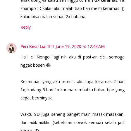
enak dong ya kalau seminggu cuma 1-2x keramas, irit
shampo :D kalau aku malah tiap hari mesti keramas :))
kalau bisa malah sehari 2x hahaha.
Reply
Peri Kecil Lia 🧚🏻‍♀️
June 19, 2020 at 12:43 AM
Haiii ci! Nongol lagi nih aku di post-an cici, semoga
nggak bosen 😂
Kesamaan yang aku temui : aku juga keramas 2 hari
1x, kadang 3 hari 1x karena rambutku bukan tipe yang
cepat berminyak.
Waktu SD juga seneng banget main massk-masakan,
dan adik-adikku (kebetulan cowok semua) selalu jadi
korban :D