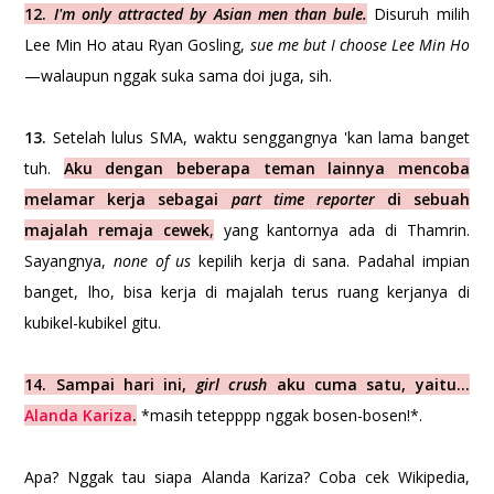
12.
I'm only attracted by Asian men than bule.
Disuruh milih
Lee Min Ho atau Ryan Gosling,
sue me but I choose Lee Min Ho
—walaupun nggak suka sama doi juga, sih.
13.
Setelah lulus SMA, waktu senggangnya 'kan lama banget
tuh.
Aku dengan beberapa teman lainnya mencoba
melamar kerja sebagai
part time reporter
di sebuah
majalah remaja cewek
,
yang kantornya ada di Thamrin.
Sayangnya,
none of us
kepilih kerja di sana. Padahal impian
banget, lho, bisa kerja di majalah terus ruang kerjanya di
kubikel-kubikel gitu.
14. Sampai hari ini,
girl crush
aku cuma satu, yaitu...
Alanda Kariza
.
*masih tetepppp nggak bosen-bosen!*.
Apa? Nggak tau siapa Alanda Kariza? Coba cek Wikipedia,