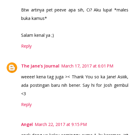
Btw artinya pet peeve apa sih, Ci? Aku lupa! *males
buka kamus*
Salam kenal ya ;)
Reply
The Jane's Journal
March 17, 2017 at 6:01 PM
weeee! kena tag juga >< Thank You so ka Jane! Asiiik,
ada postingan baru nih bener. Say hi for Josh gembul
<3
Reply
Angel
March 22, 2017 at 9:15 PM