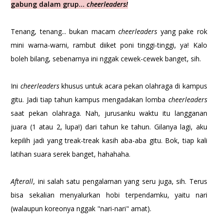
gabung dalam grup...
cheerleaders!
Tenang, tenang... bukan macam
cheerleaders
yang pake rok
mini warna-warni, rambut diiket poni tinggi-tinggi, ya! Kalo
boleh bilang, sebenarnya ini nggak cewek-cewek banget, sih.
Ini
cheerleaders
khusus untuk acara pekan olahraga di kampus
gitu. Jadi tiap tahun kampus mengadakan lomba
cheerleaders
saat pekan olahraga. Nah, jurusanku waktu itu langganan
juara (1 atau 2, lupa!) dari tahun ke tahun. Gilanya lagi, aku
kepilih jadi yang treak-treak kasih aba-aba gitu. Bok, tiap kali
latihan suara serek banget, hahahaha.
Afterall
, ini salah satu pengalaman yang seru juga, sih. Terus
bisa sekalian menyalurkan hobi terpendamku, yaitu nari
(walaupun koreonya nggak "nari-nari" amat).