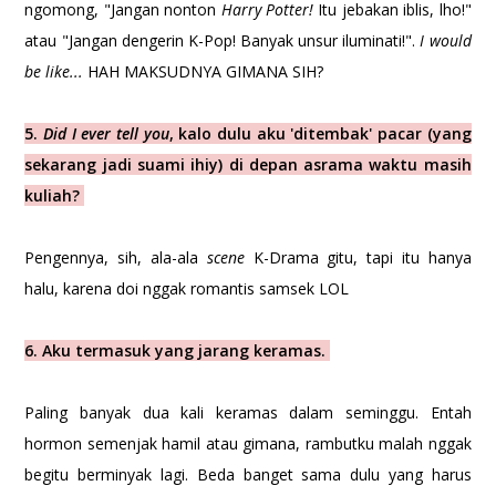
ngomong, "Jangan nonton
Harry Potter!
Itu jebakan iblis, lho!"
atau "Jangan dengerin K-Pop! Banyak unsur iluminati!".
I would
be like...
HAH MAKSUDNYA GIMANA SIH?
5.
Did I ever tell you
, kalo dulu aku 'ditembak' pacar (yang
sekarang jadi suami ihiy) di depan asrama waktu masih
kuliah?
Pengennya, sih, ala-ala
scene
K-Drama gitu, tapi itu hanya
halu, karena doi nggak romantis samsek LOL
6. Aku termasuk yang jarang keramas.
Paling banyak dua kali keramas dalam seminggu. Entah
hormon semenjak hamil atau gimana, rambutku malah nggak
begitu berminyak lagi. Beda banget sama dulu yang harus