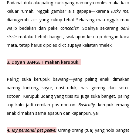
Padahal dulu aku paling cuek yang namanya moles muka kalo
keluar rumah. Nggak gambar alis gapapa—karena
lucky me,
dianugerahi alis yang cukup tebal. Sekarang mau nggak mau
wajib bedakan dan pake
concealer.
Soalnya sekarang
dark
circle
mataku heboh banget, walaupun ketutup dengan kaca
mata, tetap harus dipoles dikit supaya keliatan 'melek'.
3. Doyan BANGET makan kerupuk.
Paling suka kerupuk bawang—yang paling enak dimakan
bareng lontong sayur, nasi uduk, nasi goreng dan soto-
sotoan. Kerupuk udang yang tipis itu juga suka banget, paling
top kalo jadi cemilan pas nonton.
Basically
, kerupuk emang
enak dimakan sama apapun dan kapanpun, ya!
4.
My personal pet peeve:
Orang-orang (tua) yang hobi banget