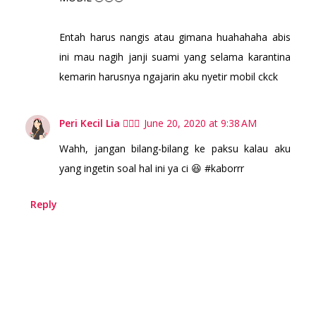
Entah harus nangis atau gimana huahahaha abis
ini mau nagih janji suami yang selama karantina
kemarin harusnya ngajarin aku nyetir mobil ckck
Peri Kecil Lia 🧚🏻‍♀️
June 20, 2020 at 9:38 AM
Wahh, jangan bilang-bilang ke paksu kalau aku
yang ingetin soal hal ini ya ci 😆 #kaborrr
Reply