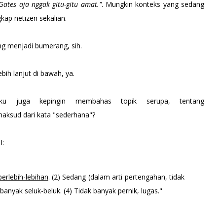
 Gates aja nggak gitu-gitu amat."
. Mungkin konteks yang sedang
gkap netizen sekalian.
ng menjadi bumerang, sih.
bih lanjut di bawah, ya.
ku juga kepingin membahas topik serupa, tentang
maksud dari kata "sederhana"?
I:
berlebih-lebihan
. (2) Sedang (dalam arti pertengahan, tidak
k banyak seluk-beluk. (4) Tidak banyak pernik, lugas."