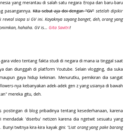
onesia yang merantau di salah satu negara Eropa dan baru-baru
eng pasangannya.
Kita sebut aja doi dengan "GV"
setelah dipikir
eveal siapa si GV ini. Kayaknya sayang banget, deh, orang yang
onimkan, hahaha. GV is...
Gita Savitri
!
gara video tentang fakta studi di negara di mana ia tinggal saat
ya dan diunggah di platform Youtube. Selain vlogging, dia suka
ik maupun gaya hidup kekinian. Menurutku, pemikiran dia sangat
ollowers
-nya kebanyakan adek-adek gen z yang usianya di bawah
utan" mereka gitu, deh.
s postingan di blog pribadinya tentang kesederhanaan, karena
i mendadak 'diserbu' netizen karena dia ngetwit sesuatu yang
 Bunyi twitnya kira-kira kayak gini:
"Liat orang yang pake barang