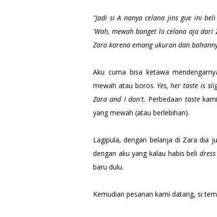
"Jadi si A nanya celana jins gue ini bel
'Wah, mewah banget lo celana aja dari Z
Zara karena emang ukuran dan bahanny
Aku cuma bisa ketawa mendengarnya
mewah atau boros.
Yes, her taste is sl
Zara and I don't.
Perbedaan
taste
kami
yang mewah (atau berlebihan).
Lagipula, dengan belanja di Zara dia
dengan aku yang kalau habis beli
dress
baru dulu.
Kemudian pesanan kami datang, si tema