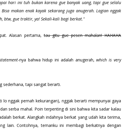
mpai hari ini tuh bukan karena gue banyak uang, tapi gue selalu
ah. Bisa makan enak kayak sekarang juga anugerah. Lagian nggak
, btw, gue traktir, ya! Sekali-kali bagi berkat."
pat. Alasan pertama,
tau gitu gue pesen mahalan! HAHAHA
statement
-nya bahwa hidup ini adalah anugerah,
which is very
g sederhana, tapi sangat berarti.
rti lo nggak pernah kekurangan), nggak berarti mempunyai gaya
 dan serba mahal. Poin terpenting di sini bahwa kita sadar kalau
u adalah berkat. Alangkah indahnya berkat yang udah kita terima,
ang lain. Contohnya, temanku ini membagi berkatnya dengan