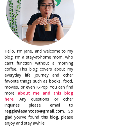
Hello, I'm Jane, and welcome to my
blog. I'm a stay-at-home mom, who
can't function without a morning
coffee. This blog covers about my
everyday life journey and other
favorite things such as books, food,
movies, or even K-Pop. You can find
more
about me and this blog
here
. Any questions or other
inquiries please email to
reggieviasantoso@gmail.com
. So
glad you've found this blog, please
enjoy and stay awhile!