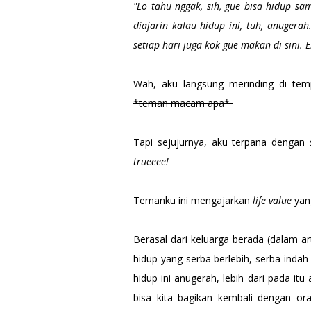
"Lo tahu nggak, sih, gue bisa hidup sa
diajarin kalau hidup ini, tuh, anuger
setiap hari juga kok gue makan di sini. Eh
Wah, aku langsung merinding di tem
*teman macam apa*
Tapi sejujurnya, aku terpana dengan
trueeee!
Temanku ini mengajarkan
life value
yan
Berasal dari keluarga berada (dalam a
hidup yang serba berlebih, serba indah
hidup ini anugerah, lebih dari pada it
bisa kita bagikan kembali dengan or