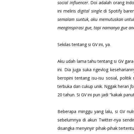
social influencer
. Doi adalah orang Ind
ini meliris
digital single
di Spotify bar
semalam suntuk, aku memutuskan untuk r
menginspirasi gue, tapi namanya gue an
Sekilas tentang si GV ini, ya.
Aku udah lama tahu tentang si GV gara-
ini. Dia juga suka ngevlog kesehariann
beropini tentang isu-isu sosial, polit
terbuka dan cukup unik. Nggak heran
f
20 tahun. Si GV ini pun jadi "kakak pan
Beberapa minggu yang lalu, si GV nuli
sebelumnya di akun Twitter-nya sendir
disangka menyinyir pihak-pihak tertentu.