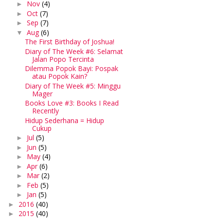
Nov
(4)
►
Oct
(7)
►
Sep
(7)
►
Aug
(6)
▼
The First Birthday of Joshua!
Diary of The Week #6: Selamat
Jalan Popo Tercinta
Dilemma Popok Bayi: Pospak
atau Popok Kain?
Diary of The Week #5: Minggu
Mager
Books Love #3: Books I Read
Recently
Hidup Sederhana = Hidup
Cukup
Jul
(5)
►
Jun
(5)
►
May
(4)
►
Apr
(6)
►
Mar
(2)
►
Feb
(5)
►
Jan
(5)
►
2016
(40)
►
2015
(40)
►