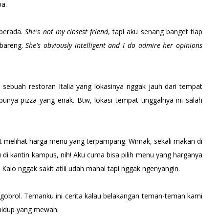
pa.
 berada.
She's not my closest friend
, tapi aku senang banget tiap
 bareng.
She's obviously intelligent and I do admire her opinions
 sebuah restoran Italia yang lokasinya nggak jauh dari tempat
punya pizza yang enak. Btw, lokasi tempat tinggalnya ini salah
at melihat harga menu yang terpampang. Wimak, sekali makan di
 di kantin kampus, nih! Aku cuma bisa pilih menu yang harganya
Kalo nggak sakit atiii udah mahal tapi nggak ngenyangin.
gobrol. Temanku ini cerita kalau belakangan teman-teman kami
 hidup yang mewah.