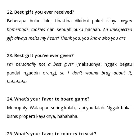
22. Best gift you ever received?
Beberapa bulan lalu, tiba-tiba dikirimi paket isinya
vegan
homemade cookies
dan sebuah buku bacaan.
An unexpected
gift always melts my heart! Thank you, you know who you are.
23. Best gift you've ever given?
I'm personally not a best giver
(maksudnya, nggak begitu
pandai ngadoin orang)
, so I don't wanna brag about it,
hahahaha.
24. What's your favorite board game?
Monopoly. Walaupun sering kalah, tapi yaudalah. Nggak bakat
bisnis properti kayaknya, hahahaha.
25. What's your favorite country to visit?