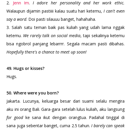
2.
Jenn Im
.
I adore her personality and her work ethic.
Walaupun dijamin pastiiii kalau suatu hari ketemu,
I can't even
say a word
. Doi pasti silauuu banget, hahahaha.
3. Salah satu teman baik pas kuliah yang udah lama nggak
ketemu.
We rarely talk on social media
, tapi sekalinya ketemu
bisa ngobrol panjang lebarrrr. Segala macam pasti dibahas.
Hopefully there's a chance to meet up soon!
49. Hugs or kisses?
Hugs.
50. Where were you born?
Jakarta. Lucunya, keluarga besar dari suami selalu mengira
aku ini orang Bali. Gara-gara setelah lulus kuliah, aku langsung
for good
ke sana ikut dengan orangtua. Padahal tinggal di
sana juga sebentar banget, cuma 2.5 tahun.
I barely can speak