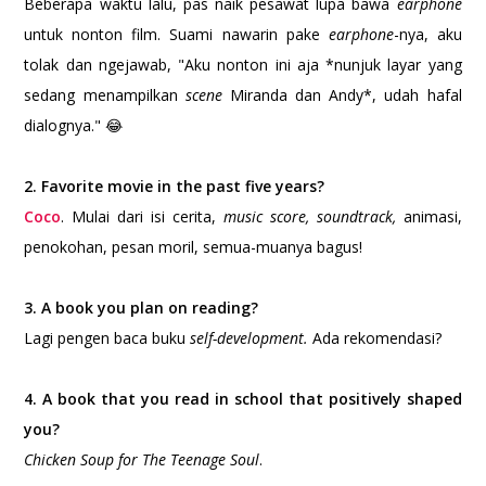
Beberapa waktu lalu, pas naik pesawat lupa bawa
earphone
untuk nonton film. Suami nawarin pake
earphone
-nya, aku
tolak dan ngejawab, "Aku nonton ini aja *nunjuk layar yang
sedang menampilkan
scene
Miranda dan Andy*, udah hafal
dialognya." 😂
2. Favorite movie in the past five years?
Coco
. Mulai dari isi cerita,
music score, soundtrack,
animasi,
penokohan, pesan moril, semua-muanya bagus!
3. A book you plan on reading?
Lagi pengen baca buku
self-development.
Ada rekomendasi?
4. A book that you read in school that positively shaped
you?
Chicken Soup for The Teenage Soul
.