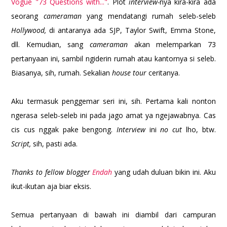
Vogue "73 Questions with..."
. Plot
interview-
nya kira-kira ada
seorang
cameraman
yang mendatangi rumah seleb-seleb
Hollywood,
di antaranya ada SJP, Taylor Swift, Emma Stone,
dll. Kemudian, sang
cameraman
akan melemparkan 73
pertanyaan ini, sambil ngiderin rumah atau kantornya si seleb.
Biasanya, sih, rumah. Sekalian
house tour
ceritanya.
Aku termasuk penggemar seri ini, sih. Pertama kali nonton
ngerasa seleb-seleb ini pada jago amat ya ngejawabnya. Cas
cis cus nggak pake bengong.
Interview
ini
no cut
lho, btw.
Script,
sih, pasti ada.
Thanks to fellow blogger
Endah
yang udah duluan bikin ini. Aku
ikut-ikutan aja biar eksis.
Semua pertanyaan di bawah ini diambil dari campuran