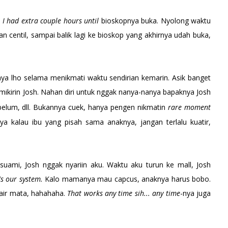
,
I had extra couple hours until
bioskopnya buka. Nyolong waktu
lan centil, sampai balik lagi ke bioskop yang akhirnya udah buka,
ya lho selama menikmati waktu sendirian kemarin. Asik banget
mikirin Josh. Nahan diri untuk nggak nanya-nanya bapaknya Josh
belum, dll. Bukannya cuek, hanya pengen nikmatin
rare moment
a kalau ibu yang pisah sama anaknya, jangan terlalu kuatir,
suami, Josh nggak nyariin aku. Waktu aku turun ke mall, Josh
's our system.
Kalo mamanya mau capcus, anaknya harus bobo.
 air mata, hahahaha.
That works any time sih... any time
-nya juga