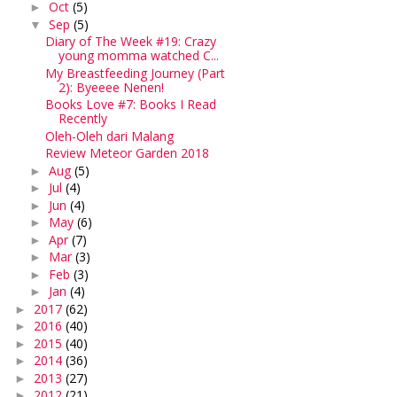
Oct
(5)
►
Sep
(5)
▼
Diary of The Week #19: Crazy
young momma watched C...
My Breastfeeding Journey (Part
2): Byeeee Nenen!
Books Love #7: Books I Read
Recently
Oleh-Oleh dari Malang
Review Meteor Garden 2018
Aug
(5)
►
Jul
(4)
►
Jun
(4)
►
May
(6)
►
Apr
(7)
►
Mar
(3)
►
Feb
(3)
►
Jan
(4)
►
2017
(62)
►
2016
(40)
►
2015
(40)
►
2014
(36)
►
2013
(27)
►
2012
(21)
►