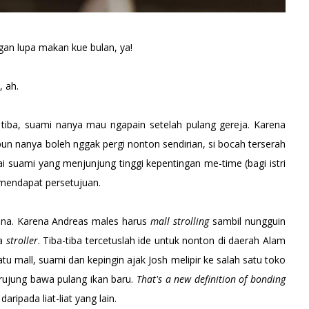
gan lupa makan kue bulan, ya!
, ah.
n tiba, suami nanya mau ngapain setelah pulang gereja. Karena
un nanya boleh nggak pergi nonton sendirian, si bocah terserah
 suami yang menjunjung tinggi kepentingan me-time (bagi istri
 mendapat persetujuan.
na. Karena Andreas males harus
mall strolling
sambil nungguin
wa
stroller
. Tiba-tiba tercetuslah ide untuk nonton di daerah Alam
atu mall, suami dan kepingin ajak Josh melipir ke salah satu toko
 berujung bawa pulang ikan baru.
That's a new definition of bonding
 daripada liat-liat yang lain.