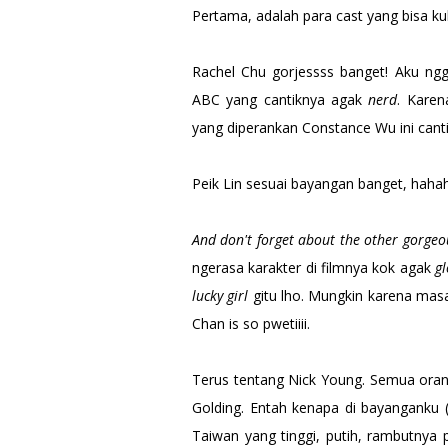
Pertama, adalah para cast yang bisa k
Rachel Chu gorjessss banget! Aku ngga
ABC yang cantiknya agak
nerd
. Karen
yang diperankan Constance Wu ini cantik
Peik Lin sesuai bayangan banget, haha
And don't forget about the other gorgeou
ngerasa karakter di filmnya kok agak
g
lucky girl
gitu lho. Mungkin karena masa
Chan is so pwetiiii.
Terus tentang Nick Young. Semua ora
Golding. Entah kenapa di bayanganku
Taiwan yang tinggi, putih, rambutnya