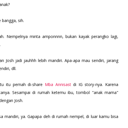
 anak?
e bangga, sih.
mah. Nempelnya minta amponnnn, bukan kayak perangko lagi,
.
an Josh jadi jauhhh lebih mandiri. Apa-apa mau sendiri, jarang
diri, dll.
ktu itu pernah di-share
Mba Annisast
di IG story-nya. Karena
katanya. Sesampai di rumah ketemu ibu, tombol "anak mama"
 dengan Josh.
 mandiri, ya. Gapapa deh di rumah nempel, di luar kamu bisa