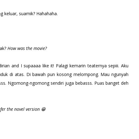
ring keluar, suamik? Hahahaha.
gak?
How was the movie?
rian and I supaaaa like it! Palagi kemarin teaternya sepiii. Aku
a duduk di atas. Di bawah pun kosong melompong. Mau ngunyah
asss. Ngomong-ngomong sendiri juga bebasss. Puas banget deh
efer the novel version 😁