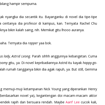
ubilang hampir sempurna.
k nyangka dia secantik itu. Bayanganku di novel dia tipe-tipe
a ceritanya dia profesor di kampus, kan. Ternyata Rachel Chu
nya bikin kalah saing, nih. Memikat gitu lhooo auranya.
haha. Ternyata dia
rapper
yaa bok.
s lady, Astrid Leong.
Parah sihhh anggunnya kebangetan. Cuma
loomy
gitu, ya. Di novel kepribadiannya Astrid itu kayak
happy-go-
lah rumah tangganya bikin dia agak rapuh, ya. But still, Gemma
ng memuji-muji ketampanan Nick Young yang diperankan Henry
 (berdasarkan novel ya), kegantengan doi macam-macam aktor
 pendek rapih dan bersuara rendah. Maybe
Aarif Lee
cucok kali,