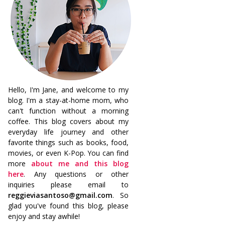
Hello, I'm Jane, and welcome to my
blog. I'm a stay-at-home mom, who
can't function without a morning
coffee. This blog covers about my
everyday life journey and other
favorite things such as books, food,
movies, or even K-Pop. You can find
more
about me and this blog
here
. Any questions or other
inquiries please email to
reggieviasantoso@gmail.com
. So
glad you've found this blog, please
enjoy and stay awhile!