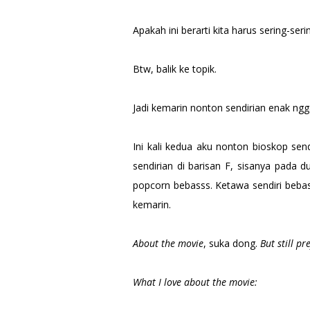
Apakah ini berarti kita harus sering-se
Btw, balik ke topik.
Jadi kemarin nonton sendirian enak ng
Ini kali kedua aku nonton bioskop sendi
sendirian di barisan F, sisanya pad
popcorn bebasss. Ketawa sendiri beb
kemarin.
About the movie
, suka dong.
But still pr
What I love about the movie: