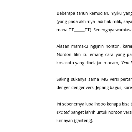
Beberapa tahun kemudian, Yiyiku yang
(yang pada akhirnya jadi hak milik, sa
mana TT______TT). Senengnya warbiasa
Alasan mamaku ngijinin nonton, karen
Nonton film itu emang cara yang pal
kosakata yang dipelajari macam,
"Dao M
Saking sukanya sama MG versi pertam
denger-denger versi Jepang bagus, kar
Ini sebenernya lupa lhooo kenapa bisa
excited
banget lahhh untuk nonton vers
lumayan (ganteng).