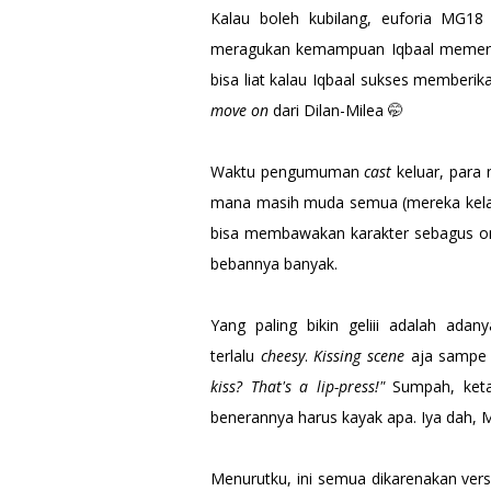
Kalau boleh kubilang, euforia MG18
meragukan kemampuan Iqbaal memerank
bisa liat kalau Iqbaal sukses memberik
move on
dari Dilan-Milea 🤭
Waktu pengumuman
cast
keluar, para
mana masih muda semua (mereka kelahi
bisa membawakan karakter sebagus ori
bebannya banyak.
Yang paling bikin geliii adalah ada
terlalu
cheesy
.
Kissing scene
aja sampe 
kiss? That's a lip-press!"
Sumpah, keta
benerannya harus kayak apa. Iya dah, M
Menurutku, ini semua dikarenakan vers