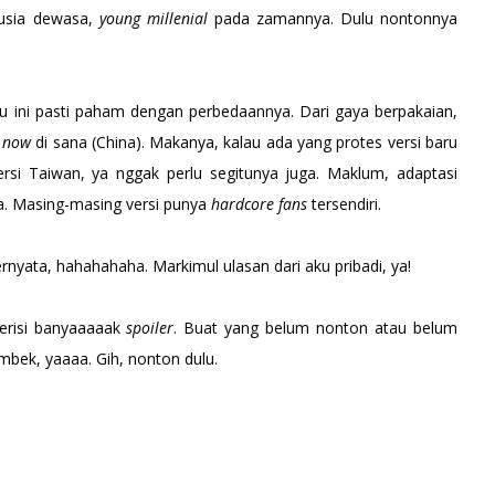
 usia dewasa,
young millenial
pada zamannya. Dulu nontonnya
ru ini pasti paham dengan perbedaannya. Dari gaya berpakaian,
n
now
di sana (China). Makanya, kalau ada yang protes versi baru
ersi Taiwan, ya nggak perlu segitunya juga. Maklum, adaptasi
nya. Masing-masing versi punya
hardcore fans
tersendiri.
rnyata, hahahahaha. Markimul ulasan dari aku pribadi, ya!
berisi banyaaaaak
spoiler
. Buat yang belum nonton atau belum
mbek, yaaaa. Gih, nonton dulu.