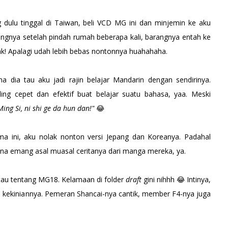
 dulu tinggal di Taiwan, beli VCD MG ini dan minjemin ke aku
yangnya setelah pindah rumah beberapa kali, barangnya entah ke
k! Apalagi udah lebih bebas nontonnya huahahaha.
a dia tau aku jadi rajin belajar Mandarin dengan sendirinya.
ing cepet dan efektif buat belajar suatu bahasa, yaa. Meski
ing Si, ni shi ge da hun dan!"
😂
a ini, aku nolak nonton versi Jepang dan Koreanya. Padahal
ena emang asal muasal ceritanya dari manga mereka, ya.
 tau tentang MG18. Kelamaan di folder
draft
gini nihhh 😂 Intinya,
i kekiniannya. Pemeran Shancai-nya cantik, member F4-nya juga