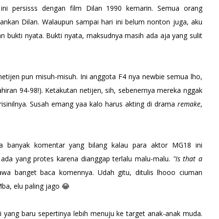
 ini persisss dengan film Dilan 1990 kemarin. Semua orang
an Dilan. Walaupun sampai hari ini belum nonton juga, aku
an bukti nyata. Bukti nyata, maksudnya masih ada aja yang sulit
 netijen pun misuh-misuh. Ini anggota F4 nya newbie semua lho,
ran 94-98!). Ketakutan netijen, sih, sebenernya mereka nggak
sinilnya. Susah emang yaa kalo harus akting di drama
remake
,
nya banyak komentar yang bilang kalau para aktor MG18 ini
ada yang protes karena dianggap terlalu malu-malu.
"Is that a
wa banget baca komennya. Udah gitu, ditulis lhooo ciuman
ba, elu paling jago 😂
i yang baru sepertinya lebih menuju ke target anak-anak muda.