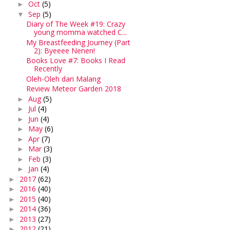
Oct
(5)
►
Sep
(5)
▼
Diary of The Week #19: Crazy
young momma watched C...
My Breastfeeding Journey (Part
2): Byeeee Nenen!
Books Love #7: Books I Read
Recently
Oleh-Oleh dari Malang
Review Meteor Garden 2018
Aug
(5)
►
Jul
(4)
►
Jun
(4)
►
May
(6)
►
Apr
(7)
►
Mar
(3)
►
Feb
(3)
►
Jan
(4)
►
2017
(62)
►
2016
(40)
►
2015
(40)
►
2014
(36)
►
2013
(27)
►
2012
(21)
►