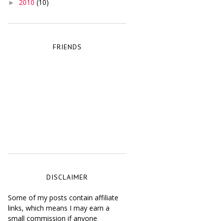
2010
(10)
►
FRIENDS
DISCLAIMER
Some of my posts contain affiliate
links, which means I may earn a
small commission if anyone