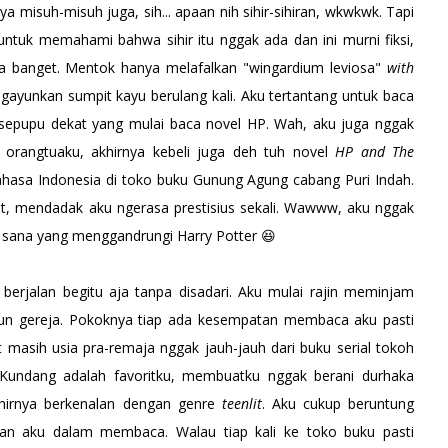
 misuh-misuh juga, sih... apaan nih sihir-sihiran, wkwkwk. Tapi
ntuk memahami bahwa sihir itu nggak ada dan ini murni fiksi,
 banget. Mentok hanya melafalkan "wingardium leviosa"
with
ayunkan sumpit kayu berulang kali. Aku tertantang untuk baca
sepupu dekat yang mulai baca novel HP. Wah, aku juga nggak
orangtuaku, akhirnya kebeli juga deh tuh novel
HP and The
ahasa Indonesia di toko buku Gunung Agung cabang Puri Indah.
t, mendadak aku ngerasa prestisius sekali. Wawww, aku nggak
 sana yang menggandrungi Harry Potter 😆
berjalan begitu aja tanpa disadari. Aku mulai rajin meminjam
un gereja. Pokoknya tiap ada kesempatan membaca aku pasti
t masih usia pra-remaja nggak jauh-jauh dari buku serial tokoh
in Kundang adalah favoritku, membuatku nggak berani durhaka
hirnya berkenalan dengan genre
teenlit
. Aku cukup beruntung
n aku dalam membaca. Walau tiap kali ke toko buku pasti