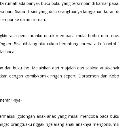
Di rumah ada banyak buku-buku yang tersimpan di kamar papa.
ap hari. Siapa di sini yang dulu orangtuanya langganan koran di
dilempar ke dalam rumah.
ngkin rasa penasaranku untuk membaca mulai timbul dan terus
ing up
. Bisa dibilang aku cukup beruntung karena ada "contoh"
lai baca.
 dari buku lho. Melainkan dari majalah dan tabloid anak-anak
njutkan dengan komik-komik ringan seperti Doraemon dan Kobo
eneran"-nya?
ku termasuk golongan anak-anak yang mulai mencoba baca buku
anget orangtuaku nggak ngelarang anak-anaknya mengonsumsi