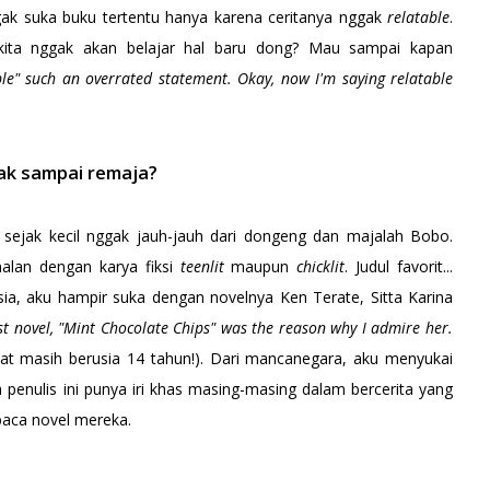
ak suka buku tertentu hanya karena ceritanya nggak
relatable
.
kita nggak akan belajar hal baru dong? Mau sampai kapan
ble" such an overrated statement. Okay, now I'm saying relatable
ak sampai remaja?
u sejak kecil nggak jauh-jauh dari dongeng dan majalah Bobo.
alan dengan karya fiksi
teenlit
maupun
chicklit
. Judul favorit...
sia, aku hampir suka dengan novelnya Ken Terate, Sitta Karina
irst novel, "Mint Chocolate Chips" was the reason why I admire her.
 saat masih berusia 14 tahun!). Dari mancanegara, aku menyukai
penulis ini punya iri khas masing-masing dalam bercerita yang
aca novel mereka.