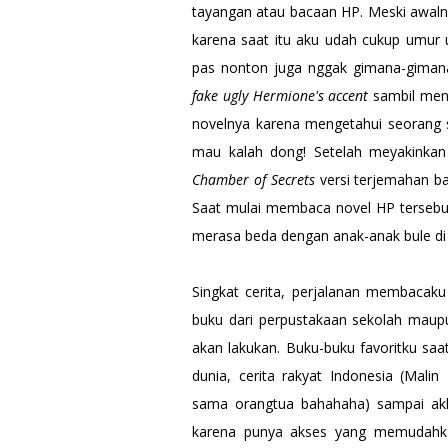
tayangan atau bacaan HP. Meski awalnya
karena saat itu aku udah cukup umur u
pas nonton juga nggak gimana-gimana
fake ugly Hermione's accent
sambil meng
novelnya karena mengetahui seorang 
mau kalah dong! Setelah meyakinkan 
Chamber of Secrets
versi terjemahan b
Saat mulai membaca novel HP tersebu
merasa beda dengan anak-anak bule di
Singkat cerita, perjalanan membacaku 
buku dari perpustakaan sekolah maup
akan lakukan. Buku-buku favoritku saa
dunia, cerita rakyat Indonesia (Mal
sama orangtua bahahaha) sampai ak
karena punya akses yang memudahka