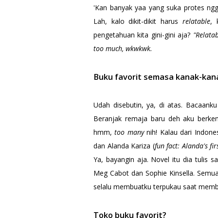
'Kan banyak yaa yang suka protes ngg
Lah, kalo dikit-dikit harus
relatable
, 
pengetahuan kita gini-gini aja?
"Relata
too much, wkwkwk.
Buku favorit semasa kanak-kan
Udah disebutin, ya, di atas. Bacaank
Beranjak remaja baru deh aku berken
hmm,
too many
nih! Kalau dari Indone
dan Alanda Kariza (
fun fact: Alanda's f
Ya, bayangin aja. Novel itu dia tulis
Meg Cabot dan Sophie Kinsella. Semua 
selalu membuatku terpukau saat memb
Toko buku favorit?