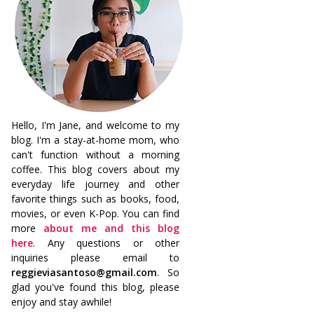
Hello, I'm Jane, and welcome to my
blog. I'm a stay-at-home mom, who
can't function without a morning
coffee. This blog covers about my
everyday life journey and other
favorite things such as books, food,
movies, or even K-Pop. You can find
more
about me and this blog
here
. Any questions or other
inquiries please email to
reggieviasantoso@gmail.com
. So
glad you've found this blog, please
enjoy and stay awhile!