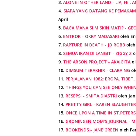
3.
ALONE IN OTHER LAND - LIA, FEI, 
4.
SIAPA YANG DATANG KE PEMAKAM
April
5.
BAGAIMANA SI MISKIN MATI? - GE
6.
ENTROK - OKKY MADASARI
oleh En
7.
RAPTURE IN DEATH - JD ROBB
oleh
8.
SEMUA IKAN DI LANGIT - ZIGGY Z
o
9.
THE ARSON PROJECT - AKAIGITA
ol
10.
DIMSUM TERAKHIR - CLARA NG
ol
11.
PERJALANAN 1982: EROPA, TIBET,
12.
THINGS YOU CAN SEE ONLY WHE
13.
RESEPSI - SMITA DIASTRI
oleh Jan
14.
PRETTY GIRL - KAREN SLAUGHTER
15.
ONCE UPON A TIME IN ST.PETERS
16.
GRONINGEN MOM'S JOURNAL - 
17.
BOOKENDS - JANE GREEN
oleh Fa