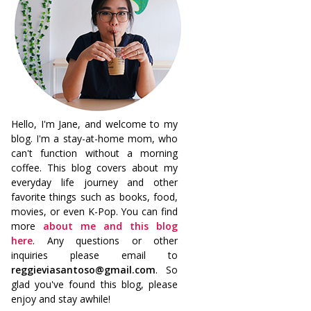
Hello, I'm Jane, and welcome to my
blog. I'm a stay-at-home mom, who
can't function without a morning
coffee. This blog covers about my
everyday life journey and other
favorite things such as books, food,
movies, or even K-Pop. You can find
more
about me and this blog
here
. Any questions or other
inquiries please email to
reggieviasantoso@gmail.com
. So
glad you've found this blog, please
enjoy and stay awhile!