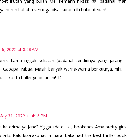
mpet ikutan yang bulan Mei kemarin hiksss 😭 padahal mah
nya nurun huhuhu semoga bisa ikutan nih bulan depan!
e 6, 2022 at 8:28 AM
rrr. Lama nggak keliatan (padahal sendirinya yang jarang
). Gapapa, Mbaa. Masih banyak warna-warna berikutnya, hihi.
Tika di challenge bulan ini! :D
May 31, 2022 at 4:16 PM
 keterima ya Jane? Yg ga ada di list, bookends Ama pretty girls
girls. Kalo bisa aku jadiin juara, bakal jadi the best thriller book