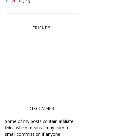
2010
(10)
►
FRIENDS
DISCLAIMER
Some of my posts contain affiliate
links, which means I may earn a
small commission if anyone