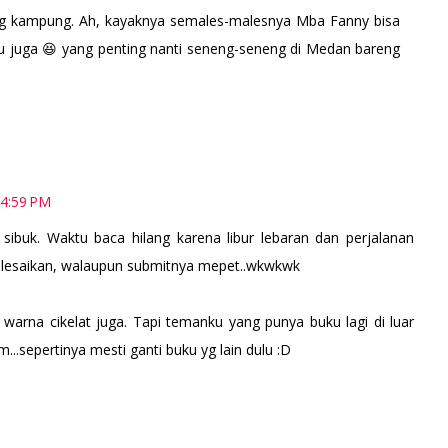
ng kampung. Ah, kayaknya semales-malesnya Mba Fanny bisa
ku juga 😆 yang penting nanti seneng-seneng di Medan bareng
 4:59 PM
sibuk. Waktu baca hilang karena libur lebaran dan perjalanan
selesaikan, walaupun submitnya mepet..wkwkwk
warna cikelat juga. Tapi temanku yang punya buku lagi di luar
...sepertinya mesti ganti buku yg lain dulu :D