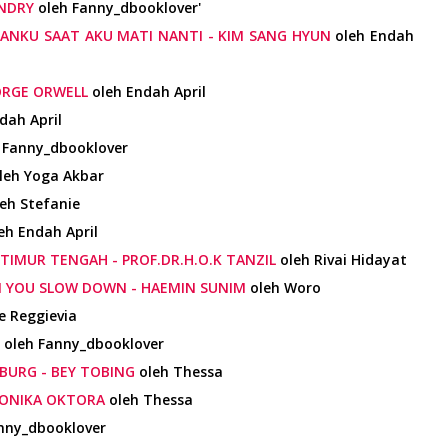
ANDRY
oleh Fanny_dbooklover'
ANKU SAAT AKU MATI NANTI - KIM SANG HYUN
oleh Endah
ORGE ORWELL
oleh Endah April
dah April
 Fanny_dbooklover
leh Yoga Akbar
eh Stefanie
eh Endah April
 TIMUR TENGAH - PROF.DR.H.O.K TANZIL
oleh Rivai Hidayat
N YOU SLOW DOWN - HAEMIN SUNIM
oleh Woro
e Reggievia
oleh Fanny_dbooklover
BURG - BEY TOBING
oleh Thessa
MONIKA OKTORA
oleh Thessa
nny_dbooklover