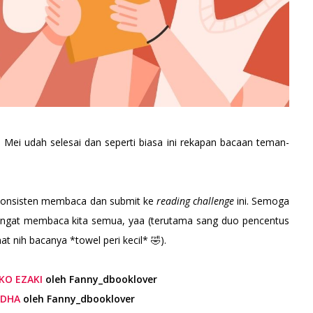
Mei udah selesai dan seperti biasa ini rekapan bacaan teman-
konsisten membaca dan submit ke
reading challenge
ini. Semoga
gat membaca kita semua, yaa (terutama sang duo pencentus
 nih bacanya *towel peri kecil* 🤣).
IKO EZAKI
oleh Fanny_dbooklover
UDHA
oleh Fanny_dbooklover