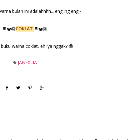
warna bulan ini adalahhhh... eng ing eng~
🍫🍩🎂
COKLAT
🍫🍩🎂
buku warna coklat, eh iya nggak? 😆
JANEXLIA