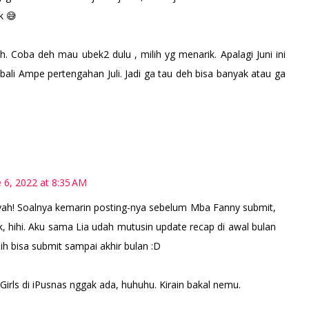
k 😅
h. Coba deh mau ubek2 dulu , milih yg menarik. Apalagi Juni ini
bali Ampe pertengahan Juli. Jadi ga tau deh bisa banyak atau ga
e 6, 2022 at 8:35 AM
yah! Soalnya kemarin posting-nya sebelum Mba Fanny submit,
, hihi. Aku sama Lia udah mutusin update recap di awal bulan
h bisa submit sampai akhir bulan :D
 Girls di iPusnas nggak ada, huhuhu. Kirain bakal nemu.