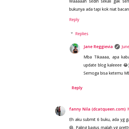
Waaaaah sedih sekali gak se
bukunya ada tapi kok niat baca
Reply
Replies
Jane Reggievia
Jun
Mba Tikaaaa, apa kabar
update blog kaleeee 😂
Semoga bisa ketemu Mba 
Reply
fanny Nila (dcatqueen.com)
Eh aku submit 6 buku, ada yg ga
😄. Paling bagus malah yg pretty 