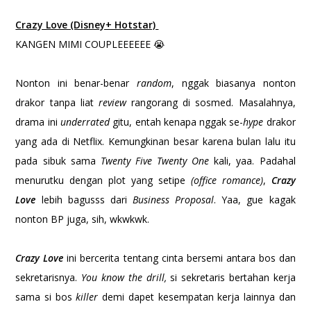
Crazy Love (Disney+ Hotstar)
KANGEN MIMI COUPLEEEEEE 😭
Nonton ini benar-benar
random
, nggak biasanya nonton
drakor tanpa liat
review
rangorang di sosmed. Masalahnya,
drama ini
underrated
gitu, entah kenapa nggak se-
hype
drakor
yang ada di Netflix. Kemungkinan besar karena bulan lalu itu
pada sibuk sama
Twenty Five Twenty One
kali, yaa. Padahal
menurutku dengan plot yang setipe
(office romance)
,
Crazy
Love
lebih bagusss dari
Business Proposal
. Yaa, gue kagak
nonton BP juga, sih, wkwkwk.
Crazy Love
ini bercerita tentang cinta bersemi antara bos dan
sekretarisnya.
You know the drill,
si sekretaris bertahan kerja
sama si bos
killer
demi dapet kesempatan kerja lainnya dan