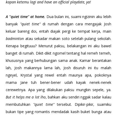
kapan ketemu lagi and have an official playdate, ya!
A "quiet time" at home.
Dua bulan ini, suami ngizinin aku lebih
banyak
"quiet time"
di rumah dengan cara mengajak Josh
keluar bareng doi, entah diajak pergi ke tempat kerja, main
badminton
atau sekadar makan soto setelah pulang sekolah.
Kenapa begituuu? Menurut paksu, belakangan ini aku bawel
banget di rumah. Dikit-dikit ngomel tentang hal remeh temeh,
khususnya yang berhubungan sama anak. Kamar berantakan
lah, Josh makannya lama lah, Josh disuruh ini itu malah
ngeyel, Krystal yang rewel entah maunya apa, pokoknya
mama Jane tuh bener-bener udah kayak nenek-nenek
cerewetnya. Apa yang dilakukan paksu mungkin sepele, ya.
But it helps me a lot lho
, bahkan aku sendiri nggak sadar kalau
membutuhkan
"quiet time"
tersebut. Dipikir-pikir, suamiku
bukan tipe yang romantis mendadak kasih buket bunga atau