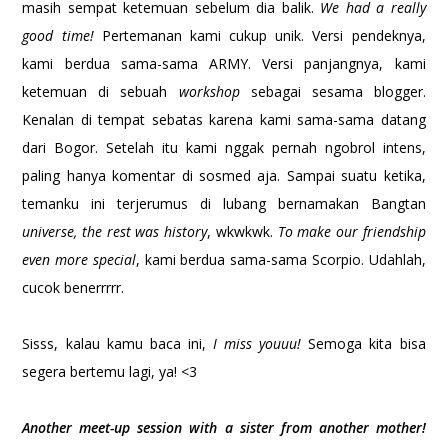
masih sempat ketemuan sebelum dia balik.
We had a really
good time!
Pertemanan kami cukup unik. Versi pendeknya,
kami berdua sama-sama ARMY. Versi panjangnya, kami
ketemuan di sebuah
workshop
sebagai sesama blogger.
Kenalan di tempat sebatas karena kami sama-sama datang
dari Bogor. Setelah itu kami nggak pernah ngobrol intens,
paling hanya komentar di sosmed aja. Sampai suatu ketika,
temanku ini terjerumus di lubang bernamakan Bangtan
universe, the rest was history
, wkwkwk.
To make our friendship
even more special
, kami berdua sama-sama Scorpio. Udahlah,
cucok benerrrrr.
Sisss, kalau kamu baca ini,
I miss youuu!
Semoga kita bisa
segera bertemu lagi, ya! <3
Another meet-up session with a sister from another mother!