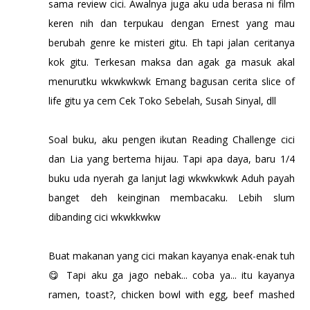
sama review cici. Awalnya juga aku uda berasa ni film
keren nih dan terpukau dengan Ernest yang mau
berubah genre ke misteri gitu. Eh tapi jalan ceritanya
kok gitu. Terkesan maksa dan agak ga masuk akal
menurutku wkwkwkwk Emang bagusan cerita slice of
life gitu ya cem Cek Toko Sebelah, Susah Sinyal, dll
Soal buku, aku pengen ikutan Reading Challenge cici
dan Lia yang bertema hijau. Tapi apa daya, baru 1/4
buku uda nyerah ga lanjut lagi wkwkwkwk Aduh payah
banget deh keinginan membacaku. Lebih slum
dibanding cici wkwkkwkw
Buat makanan yang cici makan kayanya enak-enak tuh
😋 Tapi aku ga jago nebak... coba ya... itu kayanya
ramen, toast?, chicken bowl with egg, beef mashed