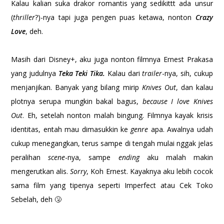
Kalau kalian suka drakor romantis yang sedikittt ada unsur
(
thriller
?)-nya tapi juga pengen puas ketawa, nonton
Crazy
Love
, deh.
Masih dari Disney+, aku juga nonton filmnya Ernest Prakasa
yang judulnya
Teka Teki Tika.
Kalau dari
trailer
-nya, sih, cukup
menjanjikan. Banyak yang bilang mirip
Knives Out
, dan kalau
plotnya serupa mungkin bakal bagus,
because I love Knives
Out
. Eh, setelah nonton malah bingung. Filmnya kayak krisis
identitas, entah mau dimasukkin ke
genre
apa. Awalnya udah
cukup menegangkan, terus sampe di tengah mulai nggak jelas
peralihan
scene
-nya, sampe
ending
aku malah makin
mengerutkan alis.
Sorry
, Koh Ernest. Kayaknya aku lebih cocok
sama film yang tipenya seperti Imperfect atau Cek Toko
Sebelah, deh 🤧