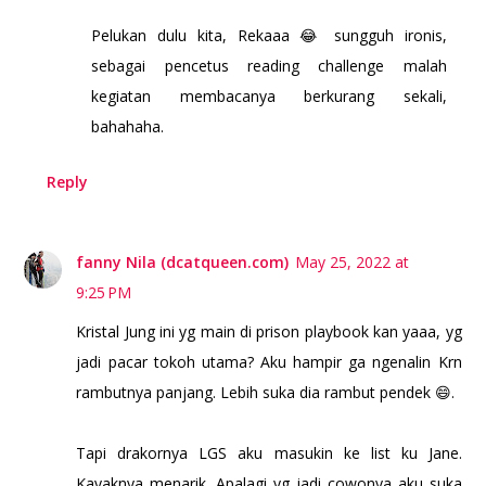
Pelukan dulu kita, Rekaaa 😂 sungguh ironis,
sebagai pencetus reading challenge malah
kegiatan membacanya berkurang sekali,
bahahaha.
Reply
fanny Nila (dcatqueen.com)
May 25, 2022 at
9:25 PM
Kristal Jung ini yg main di prison playbook kan yaaa, yg
jadi pacar tokoh utama? Aku hampir ga ngenalin Krn
rambutnya panjang. Lebih suka dia rambut pendek 😄.
Tapi drakornya LGS aku masukin ke list ku Jane.
Kayaknya menarik. Apalagi yg jadi cowonya aku suka