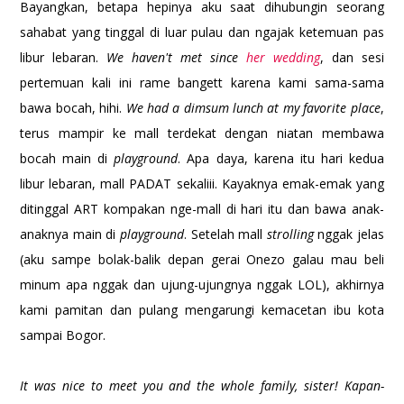
Bayangkan, betapa hepinya aku saat dihubungin seorang
sahabat yang tinggal di luar pulau dan ngajak ketemuan pas
libur lebaran.
We haven't met since
her wedding
, dan sesi
pertemuan kali ini rame bangett karena kami sama-sama
bawa bocah, hihi.
We had a dimsum lunch at my favorite place
,
terus mampir ke mall terdekat dengan niatan membawa
bocah main di
playground
. Apa daya, karena itu hari kedua
libur lebaran, mall PADAT sekaliii. Kayaknya emak-emak yang
ditinggal ART kompakan nge-mall di hari itu dan bawa anak-
anaknya main di
playground
. Setelah mall
strolling
nggak jelas
(aku sampe bolak-balik depan gerai Onezo galau mau beli
minum apa nggak dan ujung-ujungnya nggak LOL), akhirnya
kami pamitan dan pulang mengarungi kemacetan ibu kota
sampai Bogor.
It was nice to meet you and the whole family, sister! Kapan-