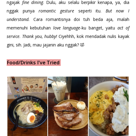
ngajak
fine dining
. Dulu, aku selalu berpikir kenapa, ya, dia
nggak punya
romantic gesture
seperti itu.
But now I
understand.
Cara romantisnya doi tuh beda aja, malah
memenuhi kebutuhan
love language
-ku banget, yaitu
act of
service
.
Thank you, hubby!
Ciyehhh, kok mendadak nulis kayak
gini, sih. Jadi, mau jajanin aku nggak? 🤣
Food/Drinks I've Tried