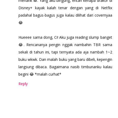
menarik 🙈. Yang aku bingung, entah kenapa drakor di
Disney+ kayak kalah tenar dengan yang di Netflix
padahal bagus-bagus juga kalau dilihat dari covernyaa
😂
Hueeee sama dong, Ci! Aku juga reading slump banget
😂. Rencananya pengin nggak nambahin TBR sama
sekali di tahun ini, tapi ternyata ada aja nambah 1~2
buku wkwk. Dan malah buku yang baru dibeli, kepengin
langsung dibaca. Bagaimana nasib timbunanku kalau
begini 😂 *malah curhat*
Reply