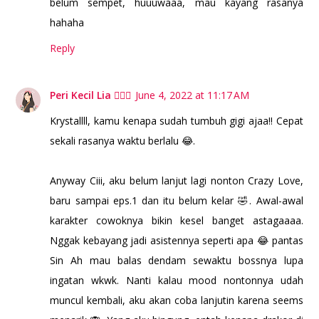
belum sempet, huuuwaaa, mau kayang rasanya
hahaha
Reply
Peri Kecil Lia 🧚🏻‍♀️
June 4, 2022 at 11:17 AM
Krystallll, kamu kenapa sudah tumbuh gigi ajaa!! Cepat
sekali rasanya waktu berlalu 😂.
Anyway Ciii, aku belum lanjut lagi nonton Crazy Love,
baru sampai eps.1 dan itu belum kelar 🤣. Awal-awal
karakter cowoknya bikin kesel banget astagaaaa.
Nggak kebayang jadi asistennya seperti apa 😂 pantas
Sin Ah mau balas dendam sewaktu bossnya lupa
ingatan wkwk. Nanti kalau mood nontonnya udah
muncul kembali, aku akan coba lanjutin karena seems