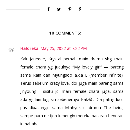
10 COMMENTS:
Haloreka
May 25, 2022 at 7:22 PM
Kak Janeeee, Krystal pernah main drama sbg main
female chara yg judulnya “My lovely girl” — bareng
sama Rain dan Myungsoo a.k.a L (member infinite).
Terus sebelum crazy love, doi juga main bareng sama
Jinyoung— disitu jdi main female chara juga, sama
ada yg lain lagi sih sebenernya Kak😆. Dia paling lucu
pas dipasangin sama Minhyuk di drama The heirs,
sampe para netijen kepengin mereka pacaran beneran
irl hahaha