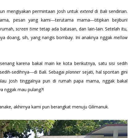
 pun mengiyakan permintaan Josh untuk
extend
di Bali sendirian.
tama, pesan yang kami
terutama mama
titipkan bejibun!
—
—
i rumah,
screen time
tetap ada batasan, dan lain-lain. Setelah itu,
knya doang, sih, yang nangis bombay. Ini anaknya nggak
mellow
senang karena bakal main ke kota berikutnya, satu sisi sedih
sedih-sedihnya
di Bali. Sebagai
planner
sejati, hal spontan gini
—
au Josh tinggalnya pun di rumah papa mama, nggak bakal
ya nggak mau pulang?!
ma anake, akhirnya kami pun berangkat menuju Gilimanuk.