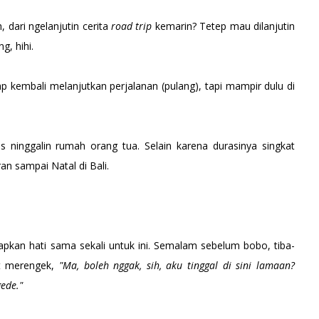
, dari ngelanjutin cerita
road trip
kemarin? Tetep mau dilanjutin
g, hihi.
ap kembali melanjutkan perjalanan (pulang), tapi mampir dulu di
us ninggalin rumah orang tua. Selain karena durasinya singkat
uran sampai Natal di Bali.
kan hati sama sekali untuk ini. Semalam sebelum bobo, tiba-
it merengek,
"Ma, boleh nggak, sih, aku tinggal di sini lamaan?
ede."