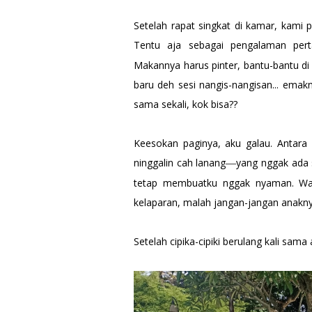
Setelah rapat singkat di kamar, kami
Tentu aja sebagai pengalaman per
Makannya harus pinter, bantu-bantu d
baru deh sesi nangis-nangisan... ema
sama sekali, kok bisa??
Keesokan paginya, aku galau. Antara 
ninggalin cah lanang
yang nggak ada 
—
tetap membuatku nggak nyaman. Wal
kelaparan, malah jangan-jangan anakn
Setelah cipika-cipiki berulang kali sa