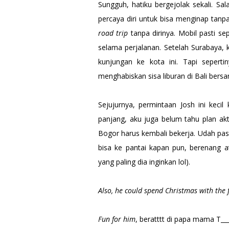
Sungguh, hatiku bergejolak sekali. Sa
percaya diri untuk bisa menginap tanpa
road trip
tanpa dirinya. Mobil pasti se
selama perjalanan. Setelah Surabaya,
kunjungan ke kota ini. Tapi seperti
menghabiskan sisa liburan di Bali ber
Sejujurnya, permintaan Josh ini keci
panjang, aku juga belum tahu plan ak
Bogor harus kembali bekerja. Udah past
bisa ke pantai kapan pun, berenang 
yang paling dia inginkan lol).
Also, he could spend Christmas with the f
Fun for him
, beratttt di papa mama T__