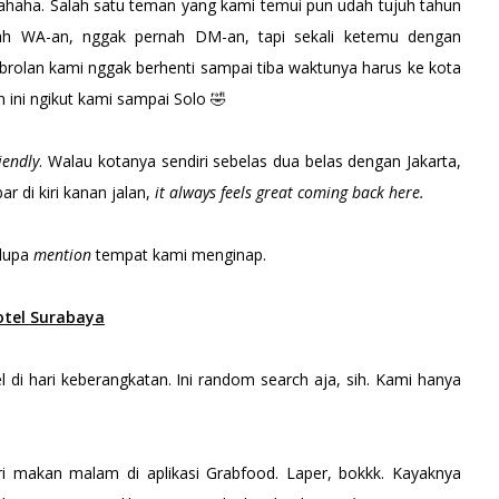
huahaha. Salah satu teman yang kami temui pun udah tujuh tahun
h WA-an, nggak pernah DM-an, tapi sekali ketemu dengan
obrolan kami nggak berhenti sampai tiba waktunya harus ke kota
n ini ngikut kami sampai Solo 🤣
riendly
. Walau kotanya sendiri sebelas dua belas dengan Jakarta,
ar di kiri kanan jalan,
it always feels great coming back here.
 lupa
mention
tempat kami menginap.
otel Surabaya
l di hari keberangkatan. Ini random search aja, sih. Kami hanya
ri makan malam di aplikasi Grabfood. Laper, bokkk. Kayaknya