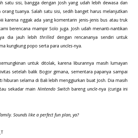
lah satu sisi, bangga dengan Josh yang udah lebih dewasa dan
 orang tuanya. Salah satu sisi, sedih banget harus melanjutkan
piii karena nggak ada yang komentarin jenis-jenis bus atau truk
 kami berencana mampir Solo juga. Josh udah menanti-nantikan
nya dia jauh lebih
thrilled
dengan rencananya sendiri untuk
sama kungkung popo serta para
uncles
-nya.
l kemungkinan untuk ditolak, karena liburannya masih lumayan
tivitas setelah balik Bogor gimana, sementara papanya sampai
i hiburan selama di Bali lebih menggiurkan buat Josh. Dia masih
atau sekadar main
Nintendo Switch
bareng
uncle
-nya (curiga ini
amily. Sounds like a perfect fun plan, ya?
_T