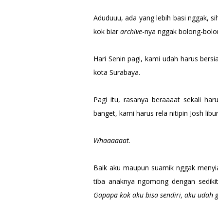
Aduduuu, ada yang lebih basi nggak, sih
kok biar
archive
-nya nggak bolong-bolon
Hari Senin pagi, kami udah harus bersi
kota Surabaya.
Pagi itu, rasanya beraaaat sekali har
banget, kami harus rela nitipin Josh lib
Whaaaaaat
.
Baik aku maupun suamik nggak menyiap
tiba anaknya ngomong dengan sedik
Gapapa kok aku bisa sendiri, aku udah g