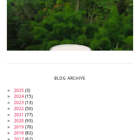
BLOG ARCHIVE
2025
(3)
►
2024
(15)
►
2023
(13)
►
2022
(50)
►
2021
(77)
►
2020
(93)
►
2019
(70)
►
2018
(82)
►
2017
(62)
►