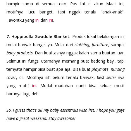
hampir sama di semua toko. Pas liat di akun Maali ini,
motifnya lucu banget, tapi nggak terlalu "anak-anak".
Favoritku yang
ini
dan
ini
.
7. Hoppipolla Swaddle Blanket:
Produk lokal belakangan ini
mulai banyak banget ya. Mulai dari
clothing
,
furniture
, sampai
baby products
. Dan kualitasnya nggak kalah sama buatan luar.
Selimut ini fungsi utamanya memang buat bedong bayi, tapi
ternyata hampir bisa buat apa aja. Bisa buat
playmate
,
nursing
cover
, dll. Motifnya sih belum terlalu banyak,
best seller
-nya
yang motif
ini
. Mudah-mudahan nanti bisa keluar motif
barunya lagi, deh.
So, I guess that's all my baby essentials wish list. I hope you guys
have a great weekend. Stay awesome!