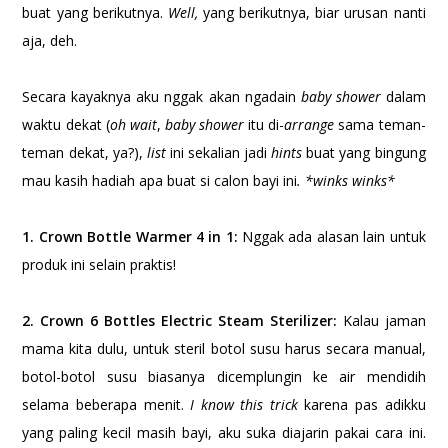
buat yang berikutnya.
Well,
yang berikutnya, biar urusan nanti
aja, deh.
Secara kayaknya aku nggak akan ngadain
baby shower
dalam
waktu dekat (
oh wait
,
baby shower
itu di-
arrange
sama teman-
teman dekat, ya?),
list
ini sekalian jadi
hints
buat yang bingung
mau kasih hadiah apa buat si calon bayi ini
. *winks winks*
1. Crown Bottle Warmer 4 in 1:
Nggak ada alasan lain untuk
produk ini selain praktis!
2. Crown 6 Bottles Electric Steam Sterilizer:
Kalau jaman
mama kita dulu, untuk steril botol susu harus secara manual,
botol-botol susu biasanya dicemplungin ke air mendidih
selama beberapa menit.
I know this trick
karena pas adikku
yang paling kecil masih bayi, aku suka diajarin pakai cara ini.