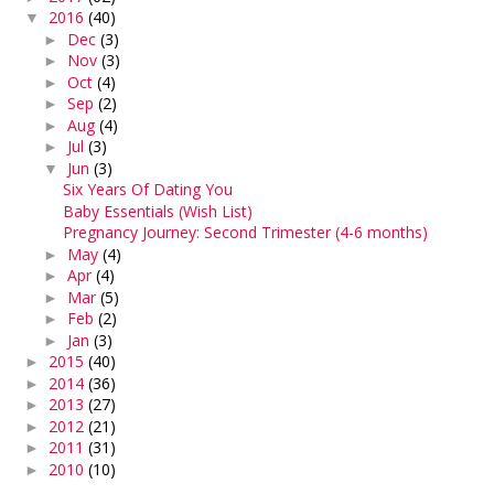
2016
(40)
▼
Dec
(3)
►
Nov
(3)
►
Oct
(4)
►
Sep
(2)
►
Aug
(4)
►
Jul
(3)
►
Jun
(3)
▼
Six Years Of Dating You
Baby Essentials (Wish List)
Pregnancy Journey: Second Trimester (4-6 months)
May
(4)
►
Apr
(4)
►
Mar
(5)
►
Feb
(2)
►
Jan
(3)
►
2015
(40)
►
2014
(36)
►
2013
(27)
►
2012
(21)
►
2011
(31)
►
2010
(10)
►