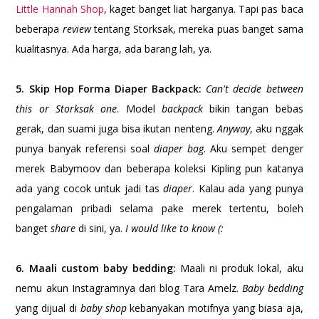
Little Hannah Shop
, kaget banget liat harganya. Tapi pas baca
beberapa
review
tentang Storksak, mereka puas banget sama
kualitasnya. Ada harga, ada barang lah, ya.
5. Skip Hop Forma Diaper Backpack:
Can't decide between
this or Storksak one
. Model
backpack
bikin tangan bebas
gerak, dan suami juga bisa ikutan nenteng.
Anyway
, aku nggak
punya banyak referensi soal
diaper bag
. Aku sempet denger
merek Babymoov dan beberapa koleksi Kipling pun katanya
ada yang cocok untuk jadi tas
diaper
. Kalau
ada yang punya
pengalaman pribadi selama pake merek tertentu, boleh
banget
share
di sini, ya.
I would like to know (:
6. Maali custom baby bedding:
Maali ni produk lokal, aku
nemu akun Instagramnya dari blog Tara Amelz.
Baby bedding
yang dijual di
baby shop
kebanyakan motifnya yang biasa aja,