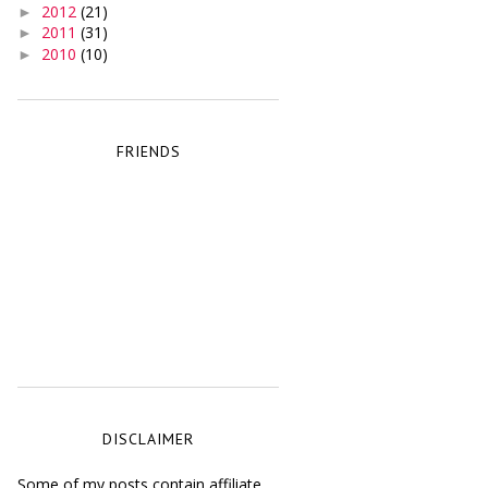
2012
(21)
►
2011
(31)
►
2010
(10)
►
FRIENDS
DISCLAIMER
Some of my posts contain affiliate