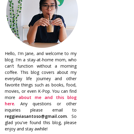
Hello, I'm Jane, and welcome to my
blog. I'm a stay-at-home mom, who
can't function without a morning
coffee. This blog covers about my
everyday life journey and other
favorite things such as books, food,
movies, or even K-Pop. You can find
more
about me and this blog
here
. Any questions or other
inquiries please email to
reggieviasantoso@gmail.com
. So
glad you've found this blog, please
enjoy and stay awhile!