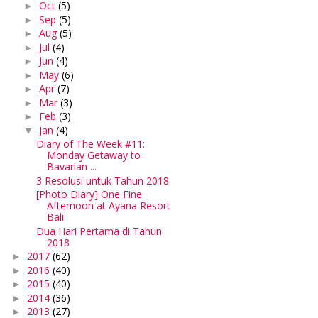
Oct
(5)
►
Sep
(5)
►
Aug
(5)
►
Jul
(4)
►
Jun
(4)
►
May
(6)
►
Apr
(7)
►
Mar
(3)
►
Feb
(3)
►
Jan
(4)
▼
Diary of The Week #11:
Monday Getaway to
Bavarian ...
3 Resolusi untuk Tahun 2018
[Photo Diary] One Fine
Afternoon at Ayana Resort
Bali
Dua Hari Pertama di Tahun
2018
2017
(62)
►
2016
(40)
►
2015
(40)
►
2014
(36)
►
2013
(27)
►