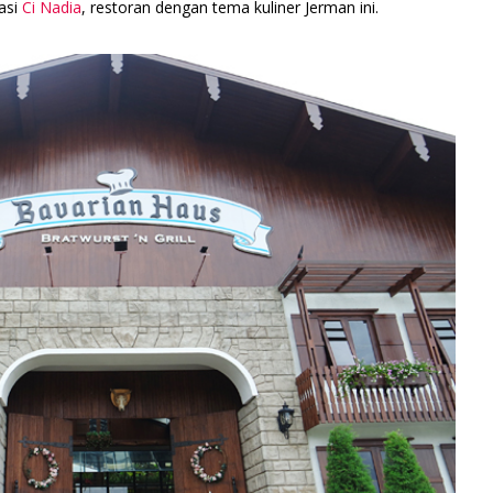
asi
Ci Nadia
, restoran dengan tema kuliner Jerman ini.