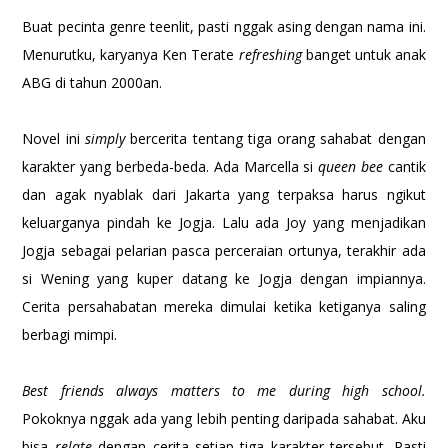
Buat pecinta genre teenlit, pasti nggak asing dengan nama ini.
Menurutku, karyanya Ken Terate
refreshing
banget untuk anak
ABG di tahun 2000an.
Novel ini
simply
bercerita tentang tiga orang sahabat dengan
karakter yang berbeda-beda. Ada Marcella si
queen bee
cantik
dan agak nyablak dari Jakarta yang terpaksa harus ngikut
keluarganya pindah ke Jogja. Lalu ada Joy yang menjadikan
Jogja sebagai pelarian pasca perceraian ortunya, terakhir ada
si Wening yang kuper datang ke Jogja dengan impiannya.
Cerita persahabatan mereka dimulai ketika ketiganya saling
berbagi mimpi.
Best friends always matters to me during high school.
Pokoknya nggak ada yang lebih penting daripada sahabat. Aku
bisa
relate
dengan cerita setiap tiga karakter tersebut. Pasti