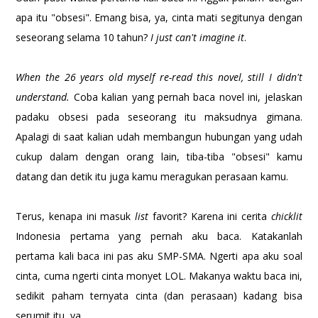
apa itu "obsesi". Emang bisa, ya, cinta mati segitunya dengan
seseorang selama 10 tahun?
I just can't imagine it
.
When the 26 years old myself re-read this novel, still I didn't
understand.
Coba kalian yang pernah baca novel ini, jelaskan
padaku obsesi pada seseorang itu maksudnya gimana.
Apalagi di saat kalian udah membangun hubungan yang udah
cukup dalam dengan orang lain, tiba-tiba "obsesi" kamu
datang dan detik itu juga kamu meragukan perasaan kamu.
Terus, kenapa ini masuk
list
favorit? Karena ini cerita
chicklit
Indonesia pertama yang pernah aku baca. Katakanlah
pertama kali baca ini pas aku SMP-SMA. Ngerti apa aku soal
cinta, cuma ngerti cinta monyet LOL. Makanya waktu baca ini,
sedikit paham ternyata cinta (dan perasaan) kadang bisa
serumit itu, ya.