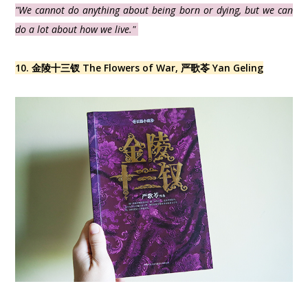
"
We cannot do anything about being born or dying, but we can
do a lot about how we live."
10.
金陵十三钗 The Flowers of War, 严歌苓 Yan Geling