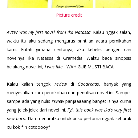
Picture credit
AVYW was my first novel from Ika Natassa
. Kalau nggak salah,
waktu itu aku sedang mengurus printilan acara pernikahan
kami. Entah gimana ceritanya, aku kebelet pengen cari
novelnya Ika Natassa di Gramedia. Waktu baca sinopsis
belakang novel ini,
I was like
... WAH GUE MUSTI BACA.
Kalau kalian tengok
review
di
Goodreads
, banyak yang
menyesalkan cara penokohan dan penulisan novel ini. Sampe-
sampe ada yang nulis
review
panjaaaaang banget isinya cuma
yang jelek-jelek dari novel ini.
Fyi
,
this book was Ika's very first
new born.
Dan menurutku untuk buku pertama nggak seburuk
itu kok *ih cotooooy*