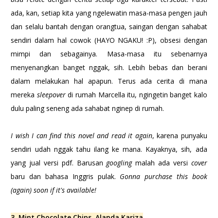
ada, kan, setiap kita yang ngelewatin masa-masa pengen jauh
dan selalu bantah dengan orangtua, saingan dengan sahabat
sendiri dalam hal cowok (HAYO NGAKU! :P), obsesi dengan
mimpi dan sebagainya. Masa-masa itu sebenarnya
menyenangkan banget nggak, sih. Lebih bebas dan berani
dalam melakukan hal apapun. Terus ada cerita di mana
mereka
sleepover
di rumah Marcella itu, ngingetin banget kalo
dulu paling seneng ada sahabat nginep di rumah.
I wish I can find this novel and read it again
, karena punyaku
sendiri udah nggak tahu ilang ke mana. Kayaknya, sih, ada
yang jual versi pdf. Barusan
googling
malah ada versi
cover
baru dan bahasa Inggris pulak.
Gonna purchase this book
(again) soon if it's available!
3. Mint Chocolate Chips, Alanda Kariza