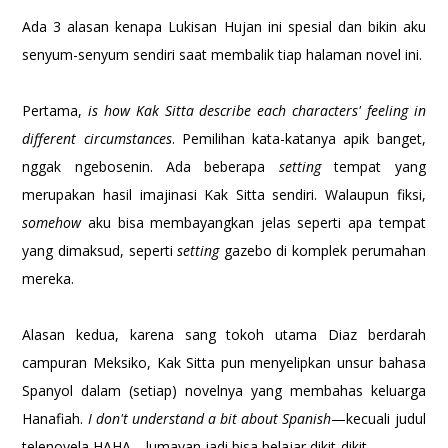
Ada 3 alasan kenapa Lukisan Hujan ini spesial dan bikin aku
senyum-senyum sendiri saat membalik tiap halaman novel ini.
Pertama,
is how Kak Sitta describe each characters' feeling in
different circumstances
. Pemilihan kata-katanya apik banget,
nggak ngebosenin. Ada beberapa
setting
tempat yang
merupakan hasil imajinasi Kak Sitta sendiri. Walaupun fiksi,
somehow
aku bisa membayangkan jelas seperti apa tempat
yang dimaksud, seperti
setting
gazebo di komplek perumahan
mereka.
Alasan kedua, karena sang tokoh utama Diaz berdarah
campuran Meksiko, Kak Sitta pun menyelipkan unsur bahasa
Spanyol dalam (setiap) novelnya yang membahas keluarga
Hanafiah.
I don't understand a bit about Spanish
—kecuali judul
telenovela HAHA—lumayan jadi bisa belajar dikit-dikit.