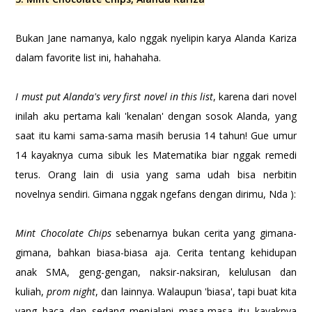
Bukan Jane namanya, kalo nggak nyelipin karya Alanda Kariza
dalam favorite list ini, hahahaha.
I must put Alanda's very first novel in this list
, karena dari novel
inilah aku pertama kali 'kenalan' dengan sosok Alanda, yang
saat itu kami sama-sama masih berusia 14 tahun! Gue umur
14 kayaknya cuma sibuk les Matematika biar nggak remedi
terus. Orang lain di usia yang sama udah bisa nerbitin
novelnya sendiri. Gimana nggak ngefans dengan dirimu, Nda ):
Mint Chocolate Chips
sebenarnya bukan cerita yang gimana-
gimana, bahkan biasa-biasa aja. Cerita tentang kehidupan
anak SMA, geng-gengan, naksir-naksiran, kelulusan dan
kuliah,
prom night
, dan lainnya. Walaupun 'biasa', tapi buat kita
yang baca dan sedang menjalani masa-masa itu kayaknya