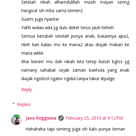
Setelah nikah alhamdulillah masih mayan sering
hangout sih mba sama temen2
Suami juga nyantai
Yahh walau ada yg dulu deket terus jauh heheh
Semua berubah setelah punya anak, bukannya apa2,
ribet kan kalau mo ke mana2 atau diajak makan ke
mana wkkk
Btw benerr mo dah nikah kita tetep butuh bgtss yg
namany sahabat sejak zaman baehula yang enak
diajak ngobrol ngalor ngidul tanpa takut dijudge
Reply
Replies
Jane Reggievia
February 25, 2019 at 9:12 PM
Hahahaha tapi seneng juga sih kalo punya teman