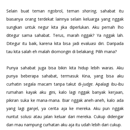
Selain buat teman ngobrol, teman
sharing
, sahabat itu
biasanya orang terdekat lainnya selain keluarga yang nggak
sungkan untuk negur kita jika diperlukan. Aku pernah lho
ditegur sama sahabat. Terus, marah nggak? Ya nggak lah.
Ditegur itu baik, karena kita bisa jadi evaluasi diri. Daripada
tau kita salah eh malah diomongin di belakang. Pilih mana?
Punya sahabat juga bisa bikin kita hidup lebih waras. Aku
punya beberapa sahabat, termasuk Kina, yang bisa aku
curhatin segala macam tanpa takut di-
judge
. Apalagi ibu-ibu
rumahan kayak aku gini, kalo lagi nggak banyak kerjaan,
pikiran suka ke mana-mana. Biar nggak aneh-aneh, kalo ada
yang lagi ganjel, ya cerita aja ke mereka. Aku pun nggak
nuntut solusi atau jalan keluar dari mereka. Cukup didengar
dan mau nampung curhatan aku aja itu udah lebih dari cukup.