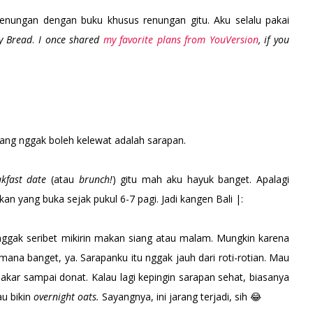
renungan dengan buku khusus renungan gitu. Aku selalu pakai
y Bread
.
I once shared
my favorite plans from YouVersion
, if you
 yang nggak boleh kelewat adalah sarapan.
akfast date
(atau
brunch!
) gitu mah aku hayuk banget. Apalagi
n yang buka sejak pukul 6-7 pagi. Jadi kangen Bali |:
ggak seribet mikirin makan siang atau malam. Mungkin karena
na banget, ya. Sarapanku itu nggak jauh dari roti-rotian. Mau
 bakar sampai donat. Kalau lagi kepingin sarapan sehat, biasanya
u bikin
overnight oats.
Sayangnya, ini jarang terjadi, sih 😂