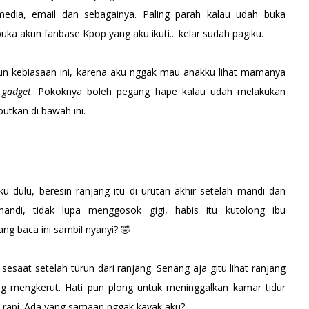
media, email dan sebagainya. Paling parah kalau udah buka
uka akun fanbase Kpop yang aku ikuti... kelar sudah pagiku.
 kebiasaan ini, karena aku nggak mau anakku lihat mamanya
g
gadget
. Pokoknya boleh pegang hape kalau udah melakukan
butkan di bawah ini.
 dulu, beresin ranjang itu di urutan akhir setelah mandi dan
andi, tidak lupa menggosok gigi, habis itu kutolong ibu
ng baca ini sambil nyanyi? 🤣
 sesaat setelah turun dari ranjang. Senang aja gitu lihat ranjang
ang mengkerut. Hati pun plong untuk meninggalkan kamar tidur
 rapi. Ada yang samaan nggak kayak aku?