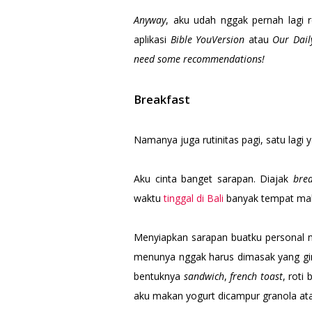
Anyway
, aku udah nggak pernah lagi 
aplikasi
Bible YouVersion
atau
Our Dail
need some recommendations!
Breakfast
Namanya juga rutinitas pagi, satu lagi
Aku cinta banget sarapan. Diajak
bre
waktu
tinggal di Bali
banyak tempat maka
Menyiapkan sarapan buatku personal n
menunya nggak harus dimasak yang gima
bentuknya
sandwich
,
french toast
, roti
aku makan yogurt dicampur granola ata