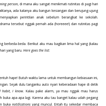
ning person
, di mana aku sangat menikmati rutinitas di pagi hari
Realitanya, ada kalanya aku bangun kesiangan dan berujung-ujung
enyiapkan perintilan anak sebelum berangkat ke sekolah.
drama tersebut nggak pernah ada (horeeee!) dan rutinitas pagi
ng berbeda-beda. Berikut aku mau bagikan lima hal yang (kalau
hari yang baru.
Here goes the list:
sentuh hape! Butuh waktu lama untuk membangun kebiasaan ini,
gan. Sejak dulu tanganku auto nyari keberadaan hape di detik
 habit, I know.
Kalau pake alarm, ya mau nggak mau harus
leh buka apa-apa lagi. Karena aku tau banget kalau udah pegang
an buka
notifications
yang muncul. Entah itu sekedar membaca