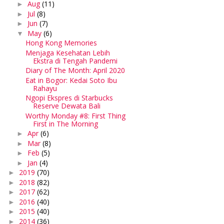
Aug
(11)
►
Jul
(8)
►
Jun
(7)
►
May
(6)
▼
Hong Kong Memories
Menjaga Kesehatan Lebih
Ekstra di Tengah Pandemi
Diary of The Month: April 2020
Eat in Bogor: Kedai Soto Ibu
Rahayu
Ngopi Ekspres di Starbucks
Reserve Dewata Bali
Worthy Monday #8: First Thing
First in The Morning
Apr
(6)
►
Mar
(8)
►
Feb
(5)
►
Jan
(4)
►
2019
(70)
►
2018
(82)
►
2017
(62)
►
2016
(40)
►
2015
(40)
►
2014
(36)
►