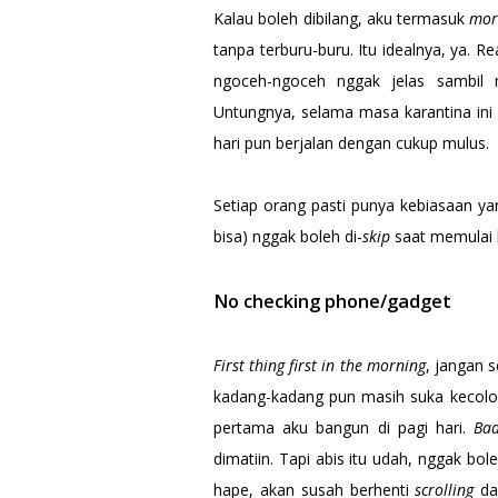
Kalau boleh dibilang, aku termasuk
mor
tanpa terburu-buru. Itu idealnya, ya. 
ngoceh-ngoceh nggak jelas sambil m
Untungnya, selama masa karantina ini 
hari pun berjalan dengan cukup mulus.
Setiap orang pasti punya kebiasaan ya
bisa) nggak boleh di-
skip
saat memulai 
No checking phone/gadget
First thing first in the morning
, jangan 
kadang-kadang pun masih suka kecolon
pertama aku bangun di pagi hari.
Bad
dimatiin. Tapi abis itu udah, nggak bo
hape, akan susah berhenti
scrolling
d