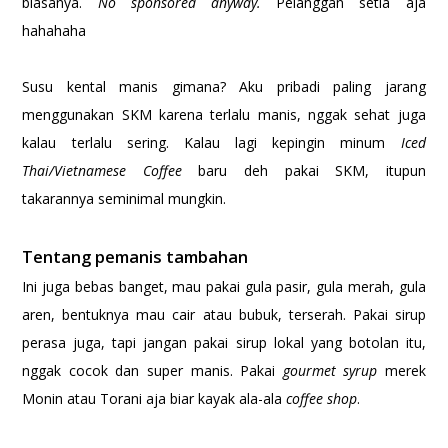
biasanya.
No sponsored anyway.
Pelanggan setia aja
hahahaha
Susu kental manis gimana? Aku pribadi paling jarang
menggunakan SKM karena terlalu manis, nggak sehat juga
kalau terlalu sering. Kalau lagi kepingin minum
Iced
Thai/Vietnamese Coffee
baru deh pakai SKM, itupun
takarannya seminimal mungkin.
Tentang pemanis tambahan
Ini juga bebas banget, mau pakai gula pasir, gula merah, gula
aren, bentuknya mau cair atau bubuk, terserah. Pakai sirup
perasa juga, tapi jangan pakai sirup lokal yang botolan itu,
nggak cocok dan super manis. Pakai
gourmet syrup
merek
Monin atau Torani aja biar kayak ala-ala
coffee shop
.