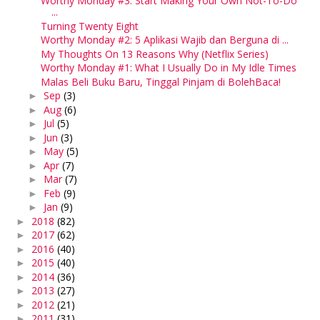
Worthy Monday #3: Start Making Your Own Not-To-Do
...
Turning Twenty Eight
Worthy Monday #2: 5 Aplikasi Wajib dan Berguna di ...
My Thoughts On 13 Reasons Why (Netflix Series)
Worthy Monday #1: What I Usually Do in My Idle Times
Malas Beli Buku Baru, Tinggal Pinjam di BolehBaca!
Sep
(3)
►
Aug
(6)
►
Jul
(5)
►
Jun
(3)
►
May
(5)
►
Apr
(7)
►
Mar
(7)
►
Feb
(9)
►
Jan
(9)
►
2018
(82)
►
2017
(62)
►
2016
(40)
►
2015
(40)
►
2014
(36)
►
2013
(27)
►
2012
(21)
►
2011
(31)
►