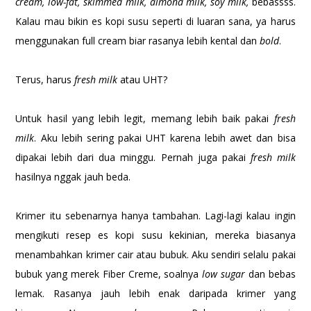
cream, low-fat, skimmed milk, almond milk, soy milk,
bebassss.
Kalau mau bikin es kopi susu seperti di luaran sana, ya harus
menggunakan full cream biar rasanya lebih kental dan
bold
.
Terus, harus
fresh milk
atau UHT?
Untuk hasil yang lebih legit, memang lebih baik pakai
fresh
milk
. Aku lebih sering pakai UHT karena lebih awet dan bisa
dipakai lebih dari dua minggu. Pernah juga pakai
fresh milk
hasilnya nggak jauh beda.
Krimer itu sebenarnya hanya tambahan. Lagi-lagi kalau ingin
mengikuti resep es kopi susu kekinian, mereka biasanya
menambahkan krimer cair atau bubuk. Aku sendiri selalu pakai
bubuk yang merek Fiber Creme, soalnya
low sugar
dan bebas
lemak. Rasanya jauh lebih enak daripada krimer yang