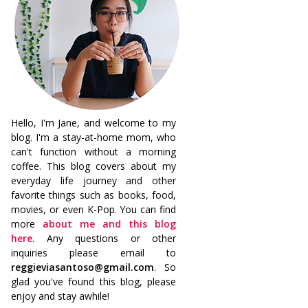
Hello, I'm Jane, and welcome to my
blog. I'm a stay-at-home mom, who
can't function without a morning
coffee. This blog covers about my
everyday life journey and other
favorite things such as books, food,
movies, or even K-Pop. You can find
more
about me and this blog
here
. Any questions or other
inquiries please email to
reggieviasantoso@gmail.com
. So
glad you've found this blog, please
enjoy and stay awhile!