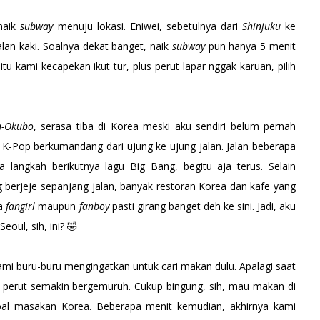
naik
subway
menuju lokasi. Eniwei, sebetulnya dari
Shinjuku
ke
lan kaki. Soalnya dekat banget, naik
subway
pun hanya 5 menit
tu kami kecapekan ikut tur, plus perut lapar nggak karuan, pilih
n-Okubo
, serasa tiba di Korea meski aku sendiri belum pernah
 K-Pop berkumandang dari ujung ke ujung jalan. Jalan beberapa
 langkah berikutnya lagu Big Bang, begitu aja terus. Selain
 berjeje sepanjang jalan, banyak restoran Korea dan kafe yang
ra
fangirl
maupun
fanboy
pasti girang banget deh ke sini. Jadi, aku
oul, sih, ini? 🤣
ami buru-buru mengingatkan untuk cari makan dulu. Apalagi saat
 perut semakin bergemuruh. Cukup bingung, sih, mau makan di
oal masakan Korea. Beberapa menit kemudian, akhirnya kami