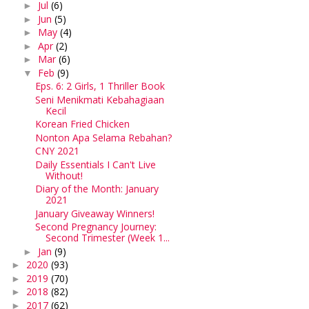
Jul
(6)
►
Jun
(5)
►
May
(4)
►
Apr
(2)
►
Mar
(6)
►
Feb
(9)
▼
Eps. 6: 2 Girls, 1 Thriller Book
Seni Menikmati Kebahagiaan
Kecil
Korean Fried Chicken
Nonton Apa Selama Rebahan?
CNY 2021
Daily Essentials I Can't Live
Without!
Diary of the Month: January
2021
January Giveaway Winners!
Second Pregnancy Journey:
Second Trimester (Week 1...
Jan
(9)
►
2020
(93)
►
2019
(70)
►
2018
(82)
►
2017
(62)
►