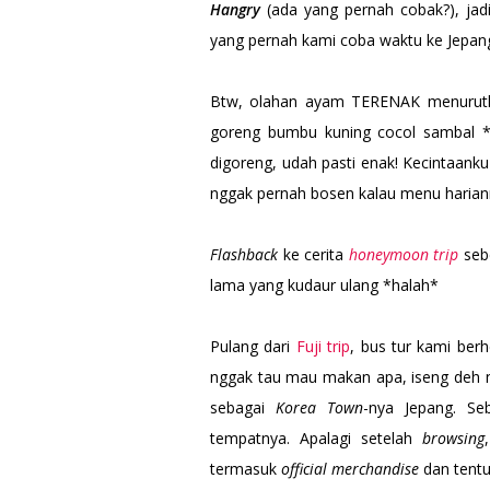
Hangry
(ada yang pernah cobak?), ja
yang pernah kami coba waktu ke Jepang
Btw, olahan ayam TERENAK menurut
goreng bumbu kuning cocol sambal *l
digoreng, udah pasti enak! Kecintaank
nggak pernah bosen kalau menu hariann
Flashback
ke cerita
honeymoon trip
sebe
lama yang kudaur ulang *halah*
Pulang dari
Fuji trip
, bus tur kami ber
nggak tau mau makan apa, iseng deh n
sebagai
Korea Town
-nya Jepang. Se
tempatnya. Apalagi setelah
browsing
termasuk
official merchandise
dan tent