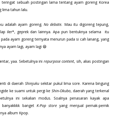
di teringat sebuah postingan lama tentang ayam goreng Korea
 lima tahun lalu.
ku adalah ayam goreng.
No debate.
Mau itu digoreng tepung,
ap iler*, geprek dan lainnya. Apa pun bentuknya selama itu
u pada ayam goreng ternyata menurun pada si cah lanang, yang
ya ayam lagi, ayam lagi 😆
ntar, yaa. Sebetulnya ini
repurpose content
, sih, alias postingan
henti di daerah
Shinjuku
sekitar pukul lima sore. Karena bingung
gide ke suami untuk pergi ke
Shin-Okubo
, daerah yang terkenal
betulnya ini sekalian modus. Soalnya penasaran kayak apa
, banyakkkk banget
K-Pop store
yang menjual pernak-pernik
unya album Kpop.