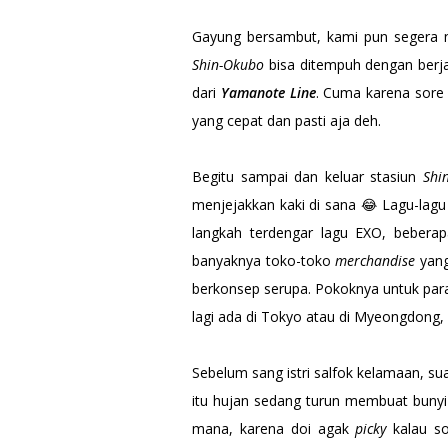
Gayung bersambut, kami pun segera 
Shin-Okubo
bisa ditempuh dengan berja
dari
Yamanote Line
. Cuma karena sore i
yang cepat dan pasti aja deh.
Begitu sampai dan keluar stasiun
Shi
menjejakkan kaki di sana 😂 Lagu-lagu
langkah terdengar lagu EXO, beberapa
banyaknya toko-toko
merchandise
yang
berkonsep serupa. Pokoknya untuk pa
lagi ada di Tokyo atau di Myeongdong, Se
Sebelum sang istri salfok kelamaan, su
itu hujan sedang turun membuat bunyi
mana, karena doi agak
picky
kalau s