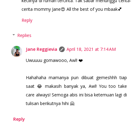
kecilnya di rumah tercinta. Tak sabar menunggu cerita-
cerita mommy Jane😍 All the best of you mbaak💕
Reply
Replies
Jane Reggievia
April 18, 2021 at 7:14 AM
Uwuuuu gomawooo, Awl! ❤️
Hahahaha mamanya pun dibuat gemeshhh tiap
saat 😂 makasih banyak ya, Awl! You too take
care always! Semoga abis ini bisa ketemuan lagi di
tulisan berikutnya hihi 🤗
Reply