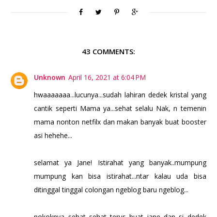
43 COMMENTS:
Unknown
April 16, 2021 at 6:04 PM
hwaaaaaaa...lucunya...sudah lahiran dedek kristal yang
cantik seperti Mama ya...sehat selalu Nak, n temenin
mama nonton netfilx dan makan banyak buat booster
asi hehehe...
selamat ya Jane! Istirahat yang banyak..mumpung
mumpung kan bisa istirahat...ntar kalau uda bisa
ditinggal tinggal colongan ngeblog baru ngeblog...
pokoknya sehat sehat terus buat jane dan si dedek