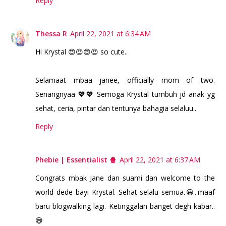
Reply
Thessa R
April 22, 2021 at 6:34 AM
Hi Krystal 😍😍😍😍 so cute..
Selamaat mbaa janee, officially mom of two.
Senangnyaa 💖💖 Semoga Krystal tumbuh jd anak yg
sehat, ceria, pintar dan tentunya bahagia selaluu..
Reply
Phebie | Essentialist 🍿
April 22, 2021 at 6:37 AM
Congrats mbak Jane dan suami dan welcome to the
world dede bayi Krystal. Sehat selalu semua.😀..maaf
baru blogwalking lagi. Ketinggalan banget degh kabar..
😅