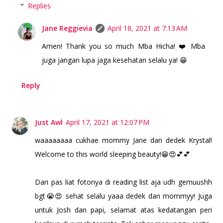
Replies
Jane Reggievia
April 18, 2021 at 7:13 AM
Amen! Thank you so much Mba Hicha! ❤️ Mba
juga jangan lupa jaga kesehatan selalu ya! 😁
Reply
Just Awl
April 17, 2021 at 12:07 PM
waaaaaaaa cukhae mommy Jane dan dedek Krystal!
Welcome to this world sleeping beauty!😁😍💕💕
Dari pas liat fotonya di reading list aja udh gemuushh
bgt😭😍 sehat selalu yaaa dedek dan mommyy! Juga
untuk Josh dan papi, selamat atas kedatangan peri