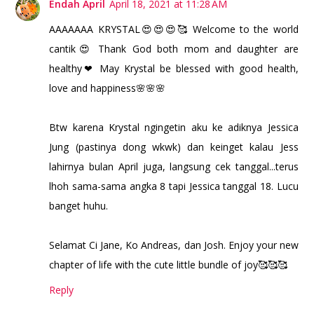
Endah April
April 18, 2021 at 11:28 AM
AAAAAAA KRYSTAL😍😍😍🥰 Welcome to the world
cantik😍 Thank God both mom and daughter are
healthy❤ May Krystal be blessed with good health,
love and happiness🌸🌸🌸
Btw karena Krystal ngingetin aku ke adiknya Jessica
Jung (pastinya dong wkwk) dan keinget kalau Jess
lahirnya bulan April juga, langsung cek tanggal...terus
lhoh sama-sama angka 8 tapi Jessica tanggal 18. Lucu
banget huhu.
Selamat Ci Jane, Ko Andreas, dan Josh. Enjoy your new
chapter of life with the cute little bundle of joy🥰🥰🥰
Reply