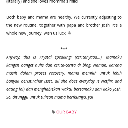
(literally) and she loves momma's milk!
Both baby and mama are healthy. We currently adjusting to
the new routine, together with papa and brother Josh. It's a
whole new journey, wish us luck! 🤞
***
Anyway, this is Krystal speaking! (ceritanyaaa...). Mamaku
kangen banget nulis dan cerita-cerita di blog. Namun, karena
masih dalam proses recovery, mama memilih untuk lebih
banyak beristirahat (ssst, all she does everyday is Netflix and
eating lol) dan menghabiskan waktu bersamaku dan koko Josh.
So, ditunggu untuk tulisan mama berikutnya, ya!
OUR BABY