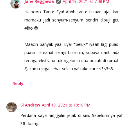
Jane Reggievia
April 19, 2021 at 7:48 PM
Haloooo Tante Eya! Ahhh tante bisaan aja, kan
mamaku jadi senyum-senyum sendiri dipuji gitu
#lho 😆
Maacih banyak yaa, Eya! *peluk* iyaah lagi puas-
puasin istirahat selagi bisa nih, supaya nanti ada
tenaga ekstra untuk ngelonin dua bocah di rumah
💪 kamu juga sehat selalu ya! take care <3<3<3
Reply
Si Andrew
April 18, 2021 at 10:10 PM
Perdana saya ninggalin jejak di sini. Sebelumnya yah
SR doang.