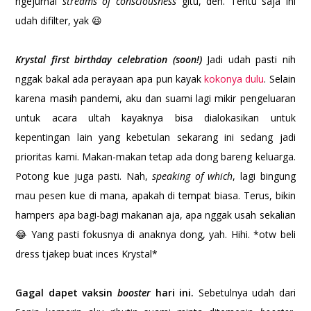
ngejurnal
streams of consciousness
gitu, deh. Tentu saja ini
udah difilter, yak 😆
Krystal first birthday celebration (soon!)
Jadi udah pasti nih
nggak bakal ada perayaan apa pun kayak
kokonya dulu
. Selain
karena masih pandemi, aku dan suami lagi mikir pengeluaran
untuk acara ultah kayaknya bisa dialokasikan untuk
kepentingan lain yang kebetulan sekarang ini sedang jadi
prioritas kami. Makan-makan tetap ada dong bareng keluarga.
Potong kue juga pasti. Nah,
speaking of which
, lagi bingung
mau pesen kue di mana, apakah di tempat biasa. Terus, bikin
hampers apa bagi-bagi makanan aja, apa nggak usah sekalian
😂 Yang pasti fokusnya di anaknya dong, yah. Hihi. *otw beli
dress tjakep buat inces Krystal*
Gagal dapet vaksin
booster
hari ini.
Sebetulnya udah dari