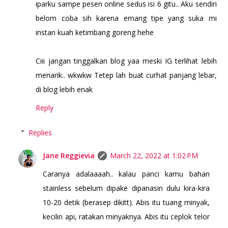
iparku sampe pesen online sedus isi 6 gitu.. Aku sendiri
belom coba sih karena emang tipe yang suka mi
instan kuah ketimbang goreng hehe
Ciii jangan tinggalkan blog yaa meski IG terlihat lebih
menarik.. wkwkw Tetep lah buat curhat panjang lebar,
di blog lebih enak
Reply
Replies
Jane Reggievia
March 22, 2022 at 1:02 PM
Caranya adalaaaah.. kalau panci kamu bahan
stainless sebelum dipake dipanasin dulu kira-kira
10-20 detik (berasep dikitt). Abis itu tuang minyak,
kecilin api, ratakan minyaknya. Abis itu ceplok telor