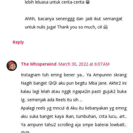
lebih leluasa untuk cerita-cerita 😁
Ahhh, bacanya senenggg dan jadi ikut semangat
untuk nulis juga! Thank you so much, cii! 🤗
Reply
The Whisperwind
March 30, 2022 at 6:07 AM
Instagram tuh emng bener ya... Ya Ampunnn skrang
Nagih banget 🥲🥲 aku pun begitu Mba Jane. Akhir2 ini
kalau lagi lelah atau nggk ngapa2in pasti gujuk2 buka
Ig.. semenjak ada Reels itu sih ...
Apalagi reels yg mncul di Aku itu kebanyakan yg emng
aku suka banget kaya Ikan, tumbuhan, crita lucu, art..
Ya ampunn tahu2 scrolling aja smpe baterai lowbatt..
😁😁