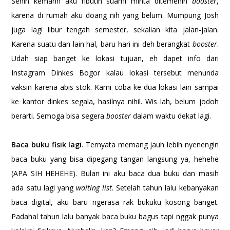
Senin kemarin aku ributin suami minta ditemenin
booster
,
karena di rumah aku doang nih yang belum. Mumpung Josh
juga lagi libur tengah semester, sekalian kita jalan-jalan.
Karena suatu dan lain hal, baru hari ini deh berangkat
booster
.
Udah siap banget ke lokasi tujuan, eh dapet info dari
Instagram Dinkes Bogor kalau lokasi tersebut menunda
vaksin
karena abis stok. Kami coba ke dua lokasi lain sampai
ke kantor dinkes segala, hasilnya nihil. Wis lah, belum jodoh
berarti. Semoga bisa segera
booster
dalam waktu dekat lagi.
Baca buku fisik lagi
. Ternyata memang jauh lebih nyenengin
baca buku yang bisa dipegang tangan langsung ya, hehehe
(APA SIH HEHEHE). Bulan ini aku baca dua buku dan masih
ada satu lagi yang
waiting list
. Setelah tahun lalu kebanyakan
baca digital, aku baru ngerasa rak bukuku kosong banget.
Padahal tahun lalu banyak baca buku bagus tapi nggak punya