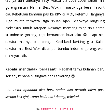
taunya dari videonya Tasyi waktu dia coba-coba varian mie
goreng instan. Nah, si Best Wok ini masuk tiga besar favorit
dia. Kebetulan kemarin pas ke KKV di MOI, ketemu! Harganya
juga murce ternyata, tiga ribuan ajah. Besoknya langsung
dieksekusi untuk sarapan. Rasanya memang mirip tipis sama
si Indomie goreng, tapi kemanisan buat aku 😂 Tapi nih,
tekstur mie-nya oke banget! Kecil-kecil keriting gitu. Kalau
tekstur mie Best Wok dicampur bumbu Indomie goreng, wah
maknyus, sih.
Kepala mendadak 'beraaaat'.
Padahal tamu bulanan baru
selesai, kenapa pusingnya baru sekarang 🙄
P.S. Demi apaaaaa aku baru sadar aku pernah bikin post
serupa kek gini, cuma beda hari doang, wkwkwk
PERSONAL ENTRIES