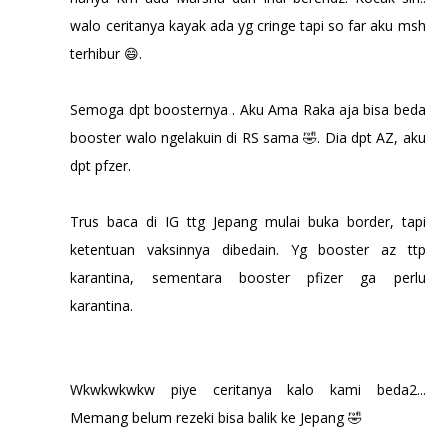
walo ceritanya kayak ada yg cringe tapi so far aku msh
terhibur 😄.
Semoga dpt boosternya . Aku Ama Raka aja bisa beda
booster walo ngelakuin di RS sama 🤣. Dia dpt AZ, aku
dpt pfzer.
Trus baca di IG ttg Jepang mulai buka border, tapi
ketentuan vaksinnya dibedain. Yg booster az ttp
karantina, sementara booster pfizer ga perlu
karantina.
Wkwkwkwkw piye ceritanya kalo kami beda2...
Memang belum rezeki bisa balik ke Jepang 🤣