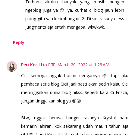
Terharu akutuu banyak yang masih pengen
ngeblog juga ya 🥺 Iya, curhat di blog jauh lebih
plong gitu yaa ketimbang di IG. Di sini rasanya less
judgments aja entah mengapa, wkwkwk.
Reply
Peri Kecil Lia 🧚🏻‍♀️
March 20, 2022 at 1:23 AM
Ciii, semoga nggak bosan dengarnya 🤣 tapi aku
pembaca setia blog Cici! Jadi pasti akan sedih kalau Cici
meninggalkan dunia blog hikss. Seperti kata Ci Frisca,
jangan tinggalkan blog ya 😢🤧
Btw, nggak berasa banget rasanya Krystal baru
kemarin lahiran, kok sekarang udah mau 1 tahun aja
sih?🤣. Nanti Krystal kalau udah bisa ngomong gimana