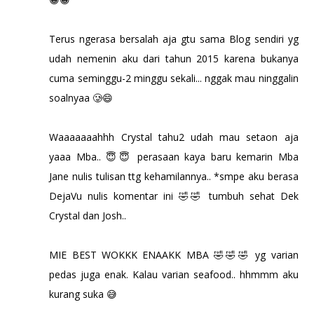
Terus ngerasa bersalah aja gtu sama Blog sendiri yg
udah nemenin aku dari tahun 2015 karena bukanya
cuma seminggu-2 minggu sekali... nggak mau ninggalin
soalnyaa 🥲😄
Waaaaaaahhh Crystal tahu2 udah mau setaon aja
yaaa Mba.. 😇😇 perasaan kaya baru kemarin Mba
Jane nulis tulisan ttg kehamilannya.. *smpe aku berasa
DejaVu nulis komentar ini 🤣🤣 tumbuh sehat Dek
Crystal dan Josh..
MIE BEST WOKKK ENAAKK MBA 🤣🤣🤣 yg varian
pedas juga enak. Kalau varian seafood.. hhmmm aku
kurang suka 😅