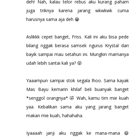
deh! Nah, kalau telor rebus aku kurang paham
juga triknya karena jarang wkwkwk cuma
harusnya sama aja deh 😁
Aslikkk cepet banget, Friss. Kali ini aku bisa pede
bilang nggak berasa samsek ngurus Krystal dari
bayik sampai mau setahun ini. Mungkin mamanya
udah lebih santai kali ya? 😝
Yaaampun sampai stok segala lhoo. Sama kayak
Mas Bayu kemarin khilaf beli buanyak banget
*senggol orangnya* 🤣 Wah, kamu tim mie kuah
yaa. Kebalikan sama aku yang jarang banget
makan mie kuah, hahahaha.
Iyaaaah janji aku nggak ke mana-mana 😆