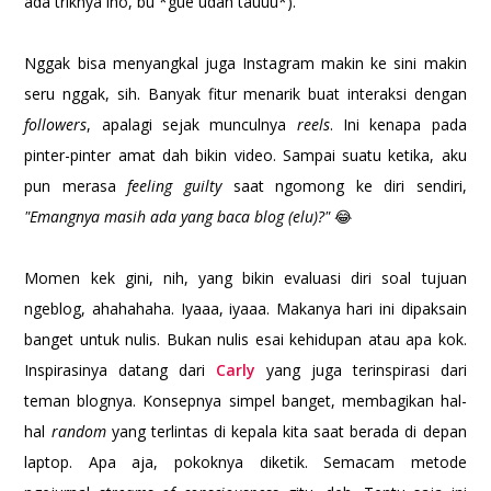
ada triknya lho, bu *gue udah tauuu*).
Nggak bisa menyangkal juga Instagram makin ke sini makin
seru nggak, sih. Banyak fitur menarik buat interaksi dengan
followers
, apalagi sejak munculnya
reels
. Ini kenapa pada
pinter-pinter amat dah bikin video. Sampai suatu ketika, aku
pun merasa
feeling guilty
saat ngomong ke diri sendiri,
"Emangnya masih ada yang baca blog (elu)?"
😂
Momen kek gini, nih, yang bikin evaluasi diri soal tujuan
ngeblog, ahahahaha. Iyaaa, iyaaa. Makanya hari ini dipaksain
banget untuk nulis. Bukan nulis esai kehidupan atau apa kok.
Inspirasinya datang dari
Carly
yang juga terinspirasi dari
teman blognya. Konsepnya simpel banget, membagikan hal-
hal
random
yang terlintas di kepala kita saat berada di depan
laptop. Apa aja, pokoknya diketik. Semacam metode