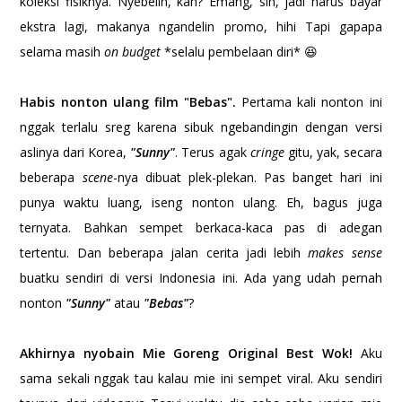
koleksi fisiknya. Nyebelin, kan? Emang, sih, jadi harus bayar
ekstra lagi, makanya ngandelin promo, hihi Tapi gapapa
selama masih
on budget
*selalu pembelaan diri* 😆
Habis nonton ulang film "Bebas".
Pertama kali nonton ini
nggak terlalu sreg karena sibuk ngebandingin dengan versi
aslinya dari Korea,
"Sunny"
. Terus agak
cringe
gitu, yak, secara
beberapa
scene
-nya dibuat plek-plekan. Pas banget hari ini
punya waktu luang, iseng nonton ulang. Eh, bagus juga
ternyata. Bahkan sempet berkaca-kaca pas di adegan
tertentu. Dan beberapa jalan cerita jadi lebih
makes sense
buatku sendiri di versi Indonesia ini. Ada yang udah pernah
nonton
"Sunny"
atau
"Bebas"
?
Akhirnya nyobain Mie Goreng Original Best Wok!
Aku
sama sekali nggak tau kalau mie ini sempet viral. Aku sendiri