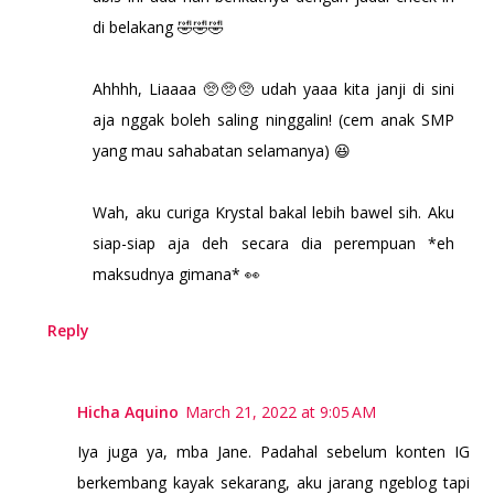
di belakang 🤣🤣🤣
Ahhhh, Liaaaa 🥺🥺🥺 udah yaaa kita janji di sini
aja nggak boleh saling ninggalin! (cem anak SMP
yang mau sahabatan selamanya) 😆
Wah, aku curiga Krystal bakal lebih bawel sih. Aku
siap-siap aja deh secara dia perempuan *eh
maksudnya gimana* 👀
Reply
Hicha Aquino
March 21, 2022 at 9:05 AM
Iya juga ya, mba Jane. Padahal sebelum konten IG
berkembang kayak sekarang, aku jarang ngeblog tapi