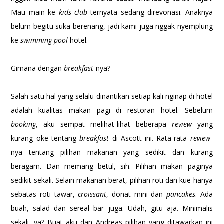
Mau main ke
kids club
ternyata sedang direvonasi. Anaknya
belum begitu suka berenang, jadi kami juga nggak nyemplung
ke
swimming pool
hotel.
Gimana dengan
breakfast
-nya?
Salah satu hal yang selalu dinantikan setiap kali nginap di hotel
adalah kualitas makan pagi di restoran hotel. Sebelum
booking
, aku sempat melihat-lihat beberapa
review
yang
kurang oke tentang
breakfast
di Ascott ini. Rata-rata
review
-
nya tentang pilihan makanan yang sedikit dan kurang
beragam. Dan memang betul, sih. Pilihan makan paginya
sedikit sekali. Selain makanan berat, pilihan roti dan kue hanya
sebatas roti tawar,
croissant
, donat mini dan
pancakes
. Ada
buah, salad dan sereal bar juga. Udah, gitu aja. Minimalis
sekali, ya? Buat aku dan Andreas pilihan yang ditawarkan ini