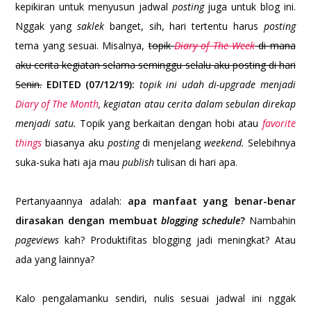
kepikiran untuk menyusun jadwal
posting
juga untuk blog ini.
Nggak yang
saklek
banget, sih, hari tertentu harus
posting
tema yang sesuai. Misalnya,
topik
Diary of The Week
di mana
aku cerita kegiatan selama seminggu selalu aku posting di hari
Senin.
EDITED (07/12/19):
topik ini udah di-upgrade menjadi
Diary of The Month
, kegiatan atau cerita dalam sebulan direkap
menjadi satu.
Topik yang berkaitan dengan hobi atau
favorite
things
biasanya aku
posting
di menjelang
weekend.
Selebihnya
suka-suka hati aja mau
publish
tulisan di hari apa.
Pertanyaannya adalah:
apa manfaat yang benar-benar
dirasakan dengan membuat
blogging schedule
?
Nambahin
pageviews
kah? Produktifitas blogging jadi meningkat? Atau
ada yang lainnya?
Kalo pengalamanku sendiri, nulis sesuai jadwal ini nggak