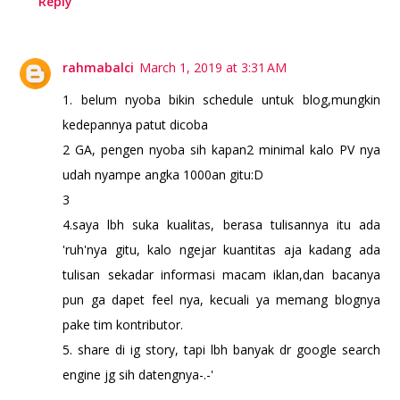
Reply
rahmabalci
March 1, 2019 at 3:31 AM
1. belum nyoba bikin schedule untuk blog,mungkin
kedepannya patut dicoba
2 GA, pengen nyoba sih kapan2 minimal kalo PV nya
udah nyampe angka 1000an gitu:D
3
4.saya lbh suka kualitas, berasa tulisannya itu ada
'ruh'nya gitu, kalo ngejar kuantitas aja kadang ada
tulisan sekadar informasi macam iklan,dan bacanya
pun ga dapet feel nya, kecuali ya memang blognya
pake tim kontributor.
5. share di ig story, tapi lbh banyak dr google search
engine jg sih datengnya-.-'