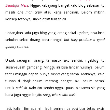
Beautiful Mess
. Nggak kebayang banget kalo blog sebesar itu
masih
one man crew
atau kerja sendirian. Belom mikirin
konsep fotonya, siapin
draft
tulisan dll.
Sedangkan, ada juga blog yang jarang sekali
update
, bisa-bisa
sebulan sekali doang baru nongol,
but they produce a good
quality content.
Untuk sebagian orang, termasuk aku sendiri, ngeblog itu
susah-susah gampang. Minggu ini bisa lancar nulisnya, belum
tentu minggu depan punya
mood
yang sama. Makanya, kalo
tulisan di
draft
belum 'matang' banget, aku belum berani
untuk
publish
. Kalo diri sendiri nggak puas, biasanya sih yang
baca juga nggak begitu sreg,
who's with me?
Jadi, kalian tim apa nih, lebih sering nge-
post
biar tetap eksis