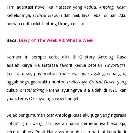
Film adaptasi novel Ika Natassa yang kedua,
Antologi Rasa
.
Sebelumnya,
Critical Eleven
udah naik layar lebar duluan. Aku
pernah cerita dikit tentang filmnya di sini.
Baca:
Diary of The Week #3: What a Week!
Kemarin ini sempet cerita dikit di IG story, Antologi Rasa
adalah karya Ika Natassa favorit kedua setelah
Twivortiare
.
Jujur aja, sih, pas nonton
trailer
-nya agak-agak gimana gitu,
nggak segreget waktu nonton
trailer
-nya
Critical Eleven
yang
cukup
breathtaking
karena syutingnya aja udah di NYC kan
yaaa, terus OSTnya juga wow banget.
Sejak pengumuman
cast
Antologi Rasa aku juga yang ngerasa
"ohh?" gitu doang, sih. Jejeran nama pemerannya biasa aja,
kecuali abang Refal Hady yang udah bikin hati ini ketar-ketir