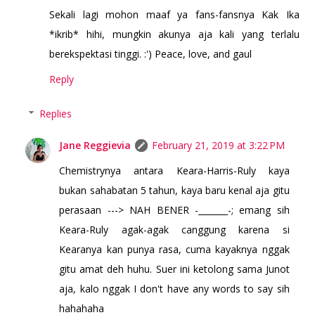
Sekali lagi mohon maaf ya fans-fansnya Kak Ika
*ikrib* hihi, mungkin akunya aja kali yang terlalu
berekspektasi tinggi. :') Peace, love, and gaul
Reply
Replies
Jane Reggievia
February 21, 2019 at 3:22 PM
Chemistrynya antara Keara-Harris-Ruly kaya
bukan sahabatan 5 tahun, kaya baru kenal aja gitu
perasaan ---> NAH BENER -_______-; emang sih
Keara-Ruly agak-agak canggung karena si
Kearanya kan punya rasa, cuma kayaknya nggak
gitu amat deh huhu. Suer ini ketolong sama Junot
aja, kalo nggak I don't have any words to say sih
hahahaha