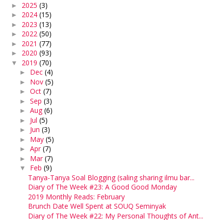
2025
(3)
►
2024
(15)
►
2023
(13)
►
2022
(50)
►
2021
(77)
►
2020
(93)
►
2019
(70)
▼
Dec
(4)
►
Nov
(5)
►
Oct
(7)
►
Sep
(3)
►
Aug
(6)
►
Jul
(5)
►
Jun
(3)
►
May
(5)
►
Apr
(7)
►
Mar
(7)
►
Feb
(9)
▼
Tanya-Tanya Soal Blogging (saling sharing ilmu bar...
Diary of The Week #23: A Good Good Monday
2019 Monthly Reads: February
Brunch Date Well Spent at SOUQ Seminyak
Diary of The Week #22: My Personal Thoughts of Ant...