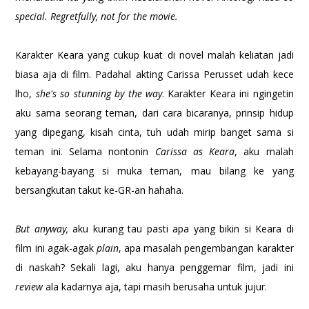
special. Regretfully, not for the movie.
Karakter Keara yang cukup kuat di novel malah keliatan jadi
biasa aja di film. Padahal akting Carissa Perusset udah kece
lho,
she's so stunning by the way
. Karakter Keara ini ngingetin
aku sama seorang teman, dari cara bicaranya, prinsip hidup
yang dipegang, kisah cinta, tuh udah mirip banget sama si
teman ini. Selama nontonin
Carissa as Keara
, aku malah
kebayang-bayang si muka teman, mau bilang ke yang
bersangkutan takut ke-GR-an hahaha.
But anyway,
aku kurang tau pasti apa yang bikin si Keara di
film ini agak-agak
plain
, apa masalah pengembangan karakter
di naskah? Sekali lagi, aku hanya penggemar film, jadi ini
review
ala kadarnya aja, tapi masih berusaha untuk jujur.