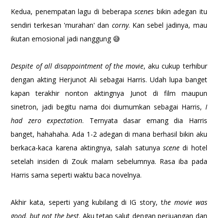
Kedua, penempatan lagu di beberapa
scenes
bikin adegan itu
sendiri terkesan 'murahan' dan
corny
. Kan sebel jadinya, mau
ikutan emosional jadi nanggung 😅
Despite of all disappointment of the movie
, aku cukup terhibur
dengan akting Herjunot Ali sebagai Harris. Udah lupa banget
kapan terakhir nonton aktingnya Junot di film maupun
sinetron, jadi begitu nama doi diumumkan sebagai Harris,
I
had zero expectation
. Ternyata dasar emang dia Harris
banget, hahahaha. Ada 1-2 adegan di mana berhasil bikin aku
berkaca-kaca karena aktingnya, salah satunya
scene
di hotel
setelah insiden di Zouk malam sebelumnya. Rasa iba pada
Harris sama seperti waktu baca novelnya.
Akhir kata, seperti yang kubilang di IG story, t
he movie was
good, but not the best
. Aku tetap salut dengan perjuangan dan