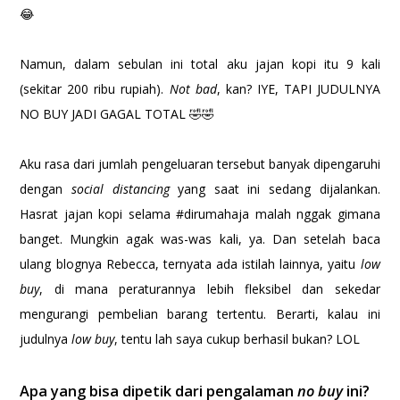
😂
Namun, dalam sebulan ini total aku jajan kopi itu 9 kali
(sekitar 200 ribu rupiah).
Not bad
, kan? IYE, TAPI JUDULNYA
NO BUY JADI GAGAL TOTAL 🤣🤣
Aku rasa dari jumlah pengeluaran tersebut banyak dipengaruhi
dengan
social distancing
yang saat ini sedang dijalankan.
Hasrat jajan kopi selama #dirumahaja malah nggak gimana
banget. Mungkin agak was-was kali, ya. Dan setelah baca
ulang blognya Rebecca, ternyata ada istilah lainnya, yaitu
low
buy
, di mana peraturannya lebih fleksibel dan sekedar
mengurangi pembelian barang tertentu. Berarti, kalau ini
judulnya
low buy
, tentu lah saya cukup berhasil bukan? LOL
Apa yang bisa dipetik dari pengalaman
no buy
ini?