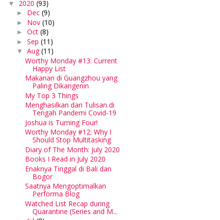
2020
(93)
▼
Dec
(9)
►
Nov
(10)
►
Oct
(8)
►
Sep
(11)
►
Aug
(11)
▼
Worthy Monday #13: Current
Happy List
Makanan di Guangzhou yang
Paling Dikangenin
My Top 3 Things
Menghasilkan dari Tulisan di
Tengah Pandemi Covid-19
Joshua is Turning Four!
Worthy Monday #12: Why I
Should Stop Multitasking
Diary of The Month: July 2020
Books I Read in July 2020
Enaknya Tinggal di Bali dan
Bogor
Saatnya Mengoptimalkan
Performa Blog
Watched List Recap during
Quarantine (Series and M...