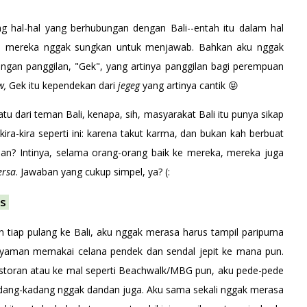
ng hal-hal yang berhubungan dengan Bali--entah itu dalam hal
ain, mereka nggak sungkan untuk menjawab. Bahkan aku nggak
gan panggilan, "Gek", yang artinya panggilan bagi perempuan
ew,
Gek itu kependekan dari
jegeg
yang artinya cantik 😝
tu dari teman Bali, kenapa, sih, masyarakat Bali itu punya sikap
kira-kira seperti ini: karena takut karma, dan bukan kah berbuat
ban? Intinya, selama orang-orang baik ke mereka, mereka juga
ersa
. Jawaban yang cukup simpel, ya? (:
is
n tiap pulang ke Bali, aku nggak merasa harus tampil paripurna
 nyaman memakai celana pendek dan sendal jepit ke mana pun.
restoran atau ke mal seperti Beachwalk/MBG pun, aku pede-pede
 kadang-kadang nggak dandan juga. Aku sama sekali nggak merasa