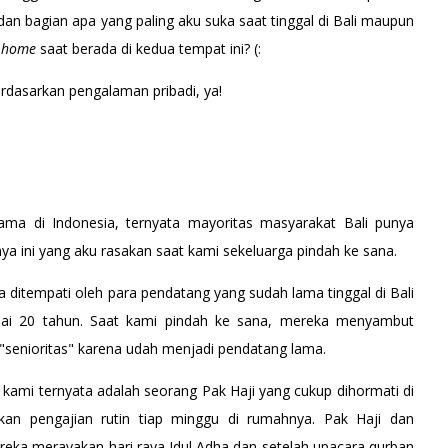
dan bagian apa yang paling aku suka saat tinggal di Bali maupun
ke home
saat berada di kedua tempat ini? (:
rdasarkan pengalaman pribadi, ya!
nama di Indonesia, ternyata mayoritas masyarakat Bali punya
knya ini yang aku rasakan saat kami sekeluarga pindah ke sana.
 ditempati oleh para pendatang yang sudah lama tinggal di Bali
ai 20 tahun. Saat kami pindah ke sana, mereka menyambut
"senioritas" karena udah menjadi pendatang lama.
kami ternyata adalah seorang Pak Haji yang cukup dihormati di
kan pengajian rutin tiap minggu di rumahnya. Pak Haji dan
ereka merayakan hari raya Idul Adha dan setelah upacara qurban