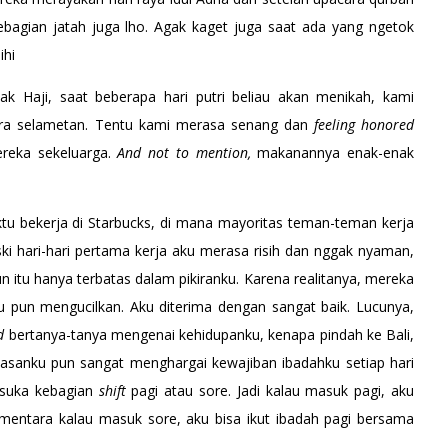
bagian jatah juga lho. Agak kaget juga saat ada yang ngetok
ihi
k Haji, saat beberapa hari putri beliau akan menikah, kami
ra selametan. Tentu kami merasa senang dan
feeling honored
ereka sekeluarga.
And not to mention,
makanannya enak-enak
ktu bekerja di Starbucks, di mana mayoritas teman-teman kerja
ki hari-hari pertama kerja aku merasa risih dan nggak nyaman,
 itu hanya terbatas dalam pikiranku. Karena realitanya, mereka
un mengucilkan. Aku diterima dengan sangat baik. Lucunya,
ed
bertanya-tanya mengenai kehidupanku, kenapa pindah ke Bali,
tasanku pun sangat menghargai kewajiban ibadahku setiap hari
 suka kebagian
shift
pagi atau sore. Jadi kalau masuk pagi, aku
sementara kalau masuk sore, aku bisa ikut ibadah pagi bersama