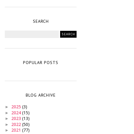
SEARCH
POPULAR POSTS
BLOG ARCHIVE
2025
(3)
►
2024
(15)
►
2023
(13)
►
2022
(50)
►
2021
(77)
►