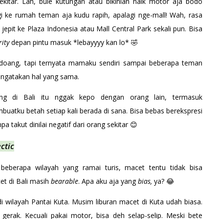
kitar. Lah, bule kutungan atau bikinian naik motor aja bodo
rgi ke rumah teman aja kudu rapih, apalagi nge-mall! Wah, rasa
jepit ke Plaza Indonesia atau Mall Central Park sekali pun. Bisa
rity
depan pintu masuk *lebayyyy kan lo* 🤣
di doang, tapi ternyata mamaku sendiri sampai beberapa teman
mengatakan hal yang sama.
rang di Bali itu nggak kepo dengan orang lain, termasuk
buatku betah setiap kali berada di sana. Bisa bebas berekspresi
 takut dinilai negatif dari orang sekitar 😊
ctic
beberapa wilayah yang ramai turis, macet tentu tidak bisa
et di Bali masih
bearable
. Apa aku aja yang
bias,
ya? 😂
i wilayah Pantai Kuta. Musim liburan macet di Kuta udah biasa.
gerak. Kecuali pakai motor, bisa deh selap-selip. Meski bete