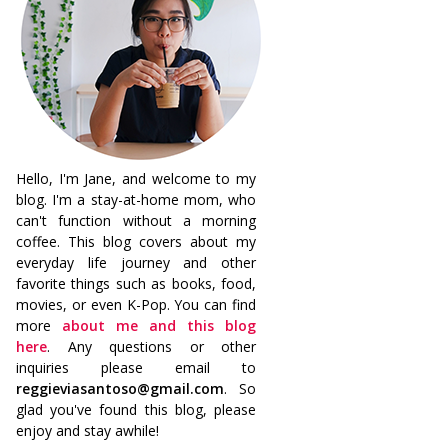
Hello, I'm Jane, and welcome to my
blog. I'm a stay-at-home mom, who
can't function without a morning
coffee. This blog covers about my
everyday life journey and other
favorite things such as books, food,
movies, or even K-Pop. You can find
more
about me and this blog
here
. Any questions or other
inquiries please email to
reggieviasantoso@gmail.com
. So
glad you've found this blog, please
enjoy and stay awhile!