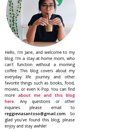
Hello, I'm Jane, and welcome to my
blog. I'm a stay-at-home mom, who
can't function without a morning
coffee. This blog covers about my
everyday life journey and other
favorite things such as books, food,
movies, or even K-Pop. You can find
more
about me and this blog
here
. Any questions or other
inquiries please email to
reggieviasantoso@gmail.com
. So
glad you've found this blog, please
enjoy and stay awhile!