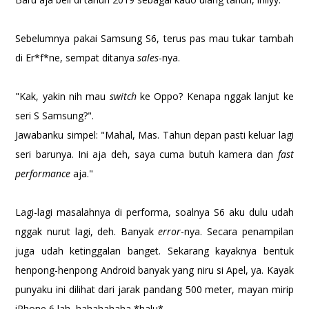
Sebelumnya pakai Samsung S6, terus pas mau tukar tambah
di Er*f*ne, sempat ditanya
sales
-nya.
"Kak, yakin nih mau
switch
ke Oppo? Kenapa nggak lanjut ke
seri S Samsung?".
Jawabanku simpel: "Mahal, Mas. Tahun depan pasti keluar lagi
seri barunya. Ini aja deh, saya cuma butuh kamera dan
fast
performance
aja."
Lagi-lagi masalahnya di performa, soalnya S6 aku dulu udah
nggak nurut lagi, deh. Banyak
error
-nya. Secara penampilan
juga udah ketinggalan banget. Sekarang kayaknya bentuk
henpong-henpong Android banyak yang niru si Apel, ya. Kayak
punyaku ini dilihat dari jarak pandang 500 meter, mayan mirip
iPhone 6 lah, hahahahaha *halu*