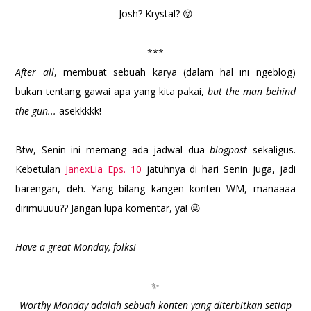
Josh? Krystal? 😝
***
After all
, membuat sebuah karya (dalam hal ini ngeblog)
bukan tentang gawai apa yang kita pakai,
but the man behind
the gun...
asekkkkk!
Btw, Senin ini memang ada jadwal dua
blogpost
sekaligus.
Kebetulan
JanexLia Eps. 10
jatuhnya di hari Senin juga, jadi
barengan, deh. Yang bilang kangen konten WM, manaaaa
dirimuuuu?? Jangan lupa komentar, ya! 😜
Have a great Monday, folks!
✨
Worthy Monday adalah sebuah konten yang diterbitkan setiap