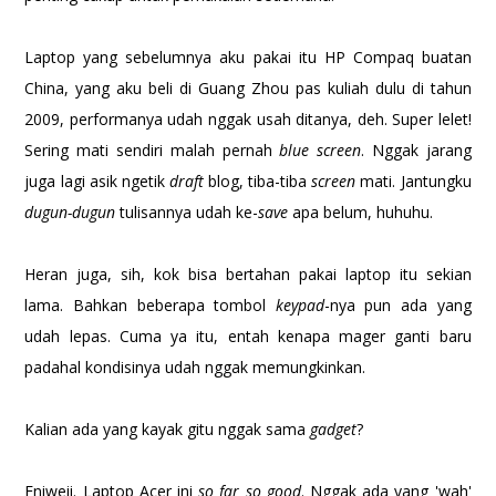
Laptop yang sebelumnya aku pakai itu HP Compaq buatan
China, yang aku beli di Guang Zhou pas kuliah dulu di tahun
2009, performanya udah nggak usah ditanya, deh. Super lelet!
Sering mati sendiri malah pernah
blue screen
. Nggak jarang
juga lagi asik ngetik
draft
blog, tiba-tiba
screen
mati. Jantungku
dugun-dugun
tulisannya udah ke-
save
apa belum, huhuhu.
Heran juga, sih, kok bisa bertahan pakai laptop itu sekian
lama. Bahkan beberapa tombol
keypad
-nya pun ada yang
udah lepas. Cuma ya itu, entah kenapa mager ganti baru
padahal kondisinya udah nggak memungkinkan.
Kalian ada yang kayak gitu nggak sama
gadget
?
Eniweii. Laptop Acer ini
so far so good
. Nggak ada yang 'wah'