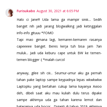
Furisukabo
August 30, 2021 at 6:05 PM
Halo ci Jane!!! Uda lama ga mampir siniii.... Sedih
banget nih jadi jarang blogwalking jadi ketinggalan
info-info gituuu *FOMO
Tapi mao gimana lagi, kemaren-kemaren rasanya
capeeeee banget. Beres kerja tuh bisa jam 7an
muluk... Jadi uda keburu cape untuk BW ke temen-
temen blogger :( *malah curcol
anyway, gilee sih ciii... Seumur-umur aku ga pernah
tahan pake laptop sampe keypadnya lepas wkwkwkw
Laptopku yang bertahan cukup lama kayanya Axioo
deh, dibeli saat aku mau kuliah dulu terus dipake
sampe akhirnya uda ga tahan karena lemot dan
baterainya uda bocor... Diganti di tahun 2019 akhirnya