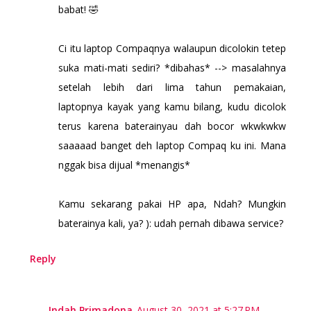
babat! 🤣
Ci itu laptop Compaqnya walaupun dicolokin tetep
suka mati-mati sediri? *dibahas* --> masalahnya
setelah lebih dari lima tahun pemakaian,
laptopnya kayak yang kamu bilang, kudu dicolok
terus karena baterainyau dah bocor wkwkwkw
saaaaad banget deh laptop Compaq ku ini. Mana
nggak bisa dijual *menangis*
Kamu sekarang pakai HP apa, Ndah? Mungkin
baterainya kali, ya? ): udah pernah dibawa service?
Reply
Indah Primadona
August 30, 2021 at 5:27 PM