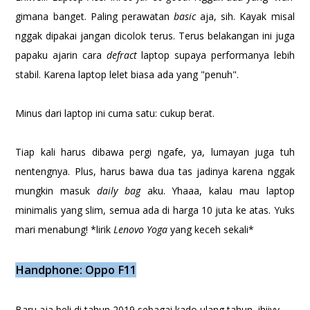
gimana banget. Paling perawatan
basic
aja, sih. Kayak misal
nggak dipakai jangan dicolok terus. Terus belakangan ini juga
papaku ajarin cara
defract
laptop supaya performanya lebih
stabil. Karena laptop lelet biasa ada yang "penuh".
Minus dari laptop ini cuma satu: cukup berat.
Tiap kali harus dibawa pergi ngafe, ya, lumayan juga tuh
nentengnya. Plus, harus bawa dua tas jadinya karena nggak
mungkin masuk
daily bag
aku. Yhaaa, kalau mau laptop
minimalis yang slim, semua ada di harga 10 juta ke atas. Yuks
mari menabung! *lirik
Lenovo Yoga
yang keceh sekali*
Handphone: Oppo F11
Baru aja beli di tahun 2019 sebagai kado ulang tahun, ihiiyy.