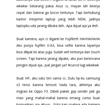
wkwkw Sekarang pakai Asus ci, mayan lah kinerja
cepat dan baterai ga bocor tentunya. Tapi berhubung
kantor minjemin laptop yang lebih NEW, jadinya
laptopku uda jarang dibuka deh.. Apa dijual aja ya #eh
Buat kamera, ayo ci diganti ke Fujifilm!!! HAHHAHAHA
Aku punya fujifilm X-A3, bisa selfie karena layarnya
bisa dilipat ke atas juga. Sudah wifi tentunya dan touch
screen. Tapi karena jarang dipake, aku pun berencana
pengen dijual aja.. Jual jangan ya? #curcol lagi wkwkwk
Buat HP, aku satu tim sama cc. Dulu hp-ku samsung
s3 terus karena lemoot tiada tara, akhirnya aku
migrasi ke Oppo F3. Dibeli pakek gaji sendiri jadi ga
mao yang mahal-mahal karena emang cuma buat
komunikasi aja gituuu... Foto kan soalnya ada kamera