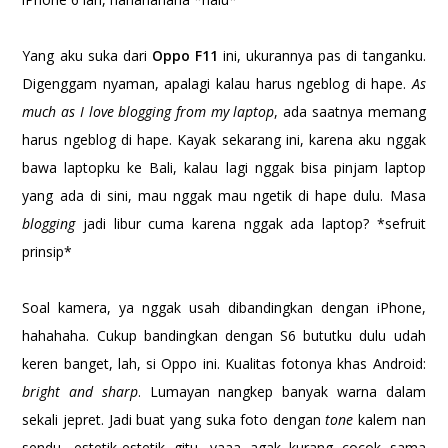
Yang aku suka dari
Oppo F11
ini, ukurannya pas di tanganku.
Digenggam nyaman, apalagi kalau harus ngeblog di hape.
As
much as I love blogging from my laptop
, ada saatnya memang
harus ngeblog di hape. Kayak sekarang ini, karena aku nggak
bawa laptopku ke Bali, kalau lagi nggak bisa pinjam laptop
yang ada di sini, mau nggak mau ngetik di hape dulu. Masa
blogging
jadi libur cuma karena nggak ada laptop? *sefruit
prinsip*
Soal kamera, ya nggak usah dibandingkan dengan iPhone,
hahahaha. Cukup bandingkan dengan S6 bututku dulu udah
keren banget, lah, si Oppo ini. Kualitas fotonya khas Android:
bright and sharp
. Lumayan nangkep banyak warna dalam
sekali jepret. Jadi buat yang suka foto dengan
tone
kalem nan
sendu, estetik-estetik gitu, yaaa agak kurang cocok sama