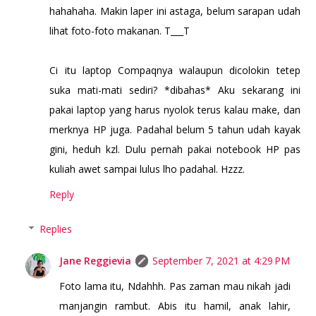
hahahaha. Makin laper ini astaga, belum sarapan udah
lihat foto-foto makanan. T___T
Ci itu laptop Compaqnya walaupun dicolokin tetep
suka mati-mati sediri? *dibahas* Aku sekarang ini
pakai laptop yang harus nyolok terus kalau make, dan
merknya HP juga. Padahal belum 5 tahun udah kayak
gini, heduh kzl. Dulu pernah pakai notebook HP pas
kuliah awet sampai lulus lho padahal. Hzzz.
Reply
Replies
Jane Reggievia
September 7, 2021 at 4:29 PM
Foto lama itu, Ndahhh. Pas zaman mau nikah jadi
manjangin rambut. Abis itu hamil, anak lahir,