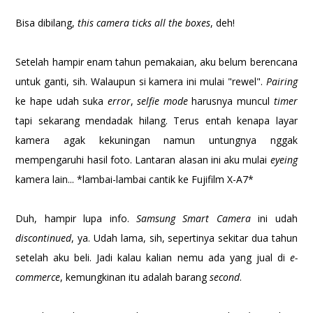
Bisa dibilang,
this camera ticks all the boxes
, deh!
Setelah hampir enam tahun pemakaian, aku belum berencana
untuk ganti, sih. Walaupun si kamera ini mulai "rewel".
Pairing
ke hape udah suka
error
,
selfie mode
harusnya muncul
timer
tapi sekarang mendadak hilang. Terus entah kenapa layar
kamera agak kekuningan namun untungnya nggak
mempengaruhi hasil foto. Lantaran alasan ini aku mulai
eyeing
kamera lain... *lambai-lambai cantik ke Fujifilm X-A7*
Duh, hampir lupa info.
Samsung Smart Camera
ini udah
discontinued
, ya. Udah lama, sih, sepertinya sekitar dua tahun
setelah aku beli. Jadi kalau kalian nemu ada yang jual di
e-
commerce
, kemungkinan itu adalah barang
second
.