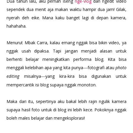
Dua tahun lalu, aku pernah iseng
nge-vlog
dan ngedit video
sependek dua menit aja makan waktu hampir dua jam! Gilak,
nyerah deh eike. Mana kaku banget lagi di depan kamera,
hahahaha.
Menurut Mbak Carra, kalau emang nggak bisa bikin video, ya
nggak usah dipaksa. Tapi jangan menjadi alasan untuk
berhenti belajar meningkatkan performa blog. Kita bisa
menggali kelebihan apa yang kita punya
fotografi atau
photo
—
editing
misalnya
yang kira-kira bisa digunakan untuk
—
mempercantik isi blog supaya nggak monoton.
Maka dari itu, sepertinya aku bakal lebih rajin ngulik kamera
supaya hasil foto untuk di blog ini lebih kece. Pokoknya nggak
boleh males belajar dan mengeksplorasi!