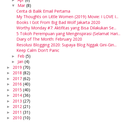
Mar
(8)
▼
Cerita di Balik Email Pertama
My Thoughts on Little Women (2019) Movie: I LOVE I...
Books I Got From Big Bad Wolf Jakarta 2020
Worthy Monday #7: Aktifitas yang Bisa Dilakukan Se...
5 Tokoh Perempuan yang Menginspirasi (Selamat Hari...
Diary of The Month: February 2020
Resolusi Blogging 2020: Supaya Blog Nggak Gini-Gin...
Keep Calm Don't Panic
Feb
(5)
►
Jan
(4)
►
2019
(70)
►
2018
(82)
►
2017
(62)
►
2016
(40)
►
2015
(40)
►
2014
(36)
►
2013
(27)
►
2012
(21)
►
2011
(31)
►
2010
(10)
►