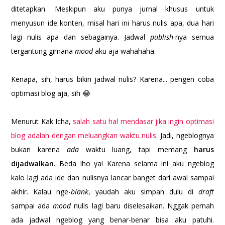
ditetapkan. Meskipun aku punya jurnal khusus untuk
menyusun ide konten, misal hari ini harus nulis apa, dua hari
lagi nulis apa dan sebagainya. Jadwal
publish-
nya semua
tergantung gimana
mood
aku aja wahahaha.
Kenapa, sih, harus bikin jadwal nulis? Karena... pengen coba
optimasi blog aja, sih 😂
Menurut Kak Icha,
salah satu hal mendasar jika ingin optimasi
blog adalah dengan meluangkan waktu nulis
. Jadi, ngeblognya
bukan karena
ada
waktu luang, tapi memang
harus
dijadwalkan
. Beda lho ya! Karena selama ini aku ngeblog
kalo lagi ada ide dan nulisnya lancar banget dari awal sampai
akhir. Kalau nge-
blank
, yaudah aku simpan dulu di
draft
sampai ada
mood
nulis lagi baru diselesaikan. Nggak pernah
ada jadwal ngeblog yang benar-benar bisa aku patuhi.