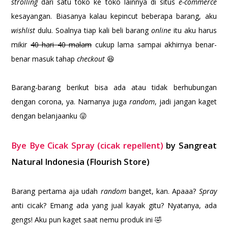
strolling
dari satu toko ke toko lainnya di situs
e-commerce
kesayangan. Biasanya kalau kepincut beberapa barang, aku
wishlist
dulu. Soalnya tiap kali beli barang
online
itu aku harus
mikir
40 hari 40 malam
cukup lama sampai akhirnya benar-
benar masuk tahap
checkout
😆
Barang-barang berikut bisa ada atau tidak berhubungan
dengan corona, ya. Namanya juga
random
, jadi jangan kaget
dengan belanjaanku 😜
Bye Bye Cicak Spray (cicak repellent)
by Sangreat
Natural Indonesia (Flourish Store)
Barang pertama aja udah
random
banget, kan. Apaaa?
Spray
anti cicak? Emang ada yang jual kayak gitu? Nyatanya, ada
gengs! Aku pun kaget saat nemu produk ini 🤣