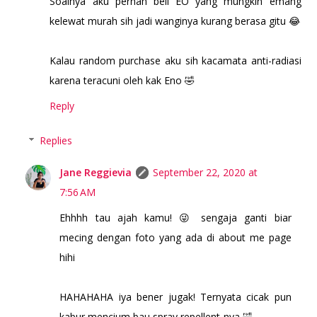
Soalnya aku pernah beli EO yang mungkin emang
kelewat murah sih jadi wanginya kurang berasa gitu 😂
Kalau random purchase aku sih kacamata anti-radiasi
karena teracuni oleh kak Eno 🤣
Reply
Replies
Jane Reggievia
September 22, 2020 at
7:56 AM
Ehhhh tau ajah kamu! 😜 sengaja ganti biar
mecing dengan foto yang ada di about me page
hihi
HAHAHAHA iya bener jugak! Ternyata cicak pun
kabur mencium bau spray repellent-nya 🤣