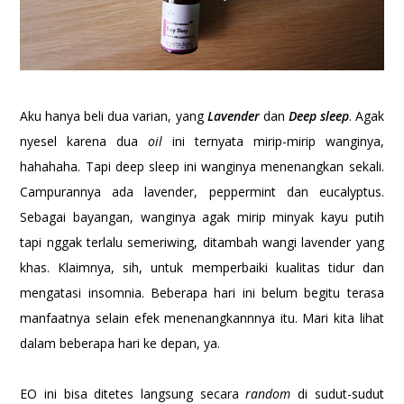
Aku hanya beli dua varian, yang
L
avender
dan
D
eep sleep
. Agak
nyesel karena dua
oil
ini ternyata mirip-mirip wanginya,
hahahaha. Tapi deep sleep ini wanginya menenangkan sekali.
Campurannya ada lavender, peppermint dan eucalyptus.
Sebagai bayangan, wanginya agak mirip minyak kayu putih
tapi nggak terlalu semeriwing, ditambah wangi lavender yang
khas. Klaimnya, sih, untuk memperbaiki kualitas tidur dan
mengatasi insomnia. Beberapa hari ini belum begitu terasa
manfaatnya selain efek menenangkannnya itu. Mari kita lihat
dalam beberapa hari ke depan, ya.
EO ini bisa ditetes langsung secara
random
di sudut-sudut