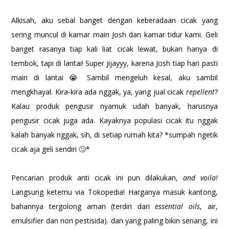
Alkisah, aku sebal banget dengan keberadaan cicak yang
sering muncul di kamar main Josh dan kamar tidur kami. Geli
banget rasanya tiap kali liat cicak lewat, bukan hanya di
tembok, tapi di lantai! Super jijayyy, karena Josh tiap hari pasti
main di lantai 😭 Sambil mengeluh kesal, aku sambil
mengkhayal. Kira-kira ada nggak, ya, yang jual cicak
repellent
?
Kalau produk pengusir nyamuk udah banyak, harusnya
pengusir cicak juga ada. Kayaknya populasi cicak itu nggak
kalah banyak nggak, sih, di setiap rumah kita? *sumpah ngetik
cicak aja geli sendiri 🙄*
Pencarian produk anti cicak ini pun dilakukan,
and voila!
Langsung ketemu via Tokopedia! Harganya masuk kantong,
bahannya tergolong aman (terdiri dari
essential oils
, air,
emulsifier dan non pestisida). dan yang paling bikin senang, ini