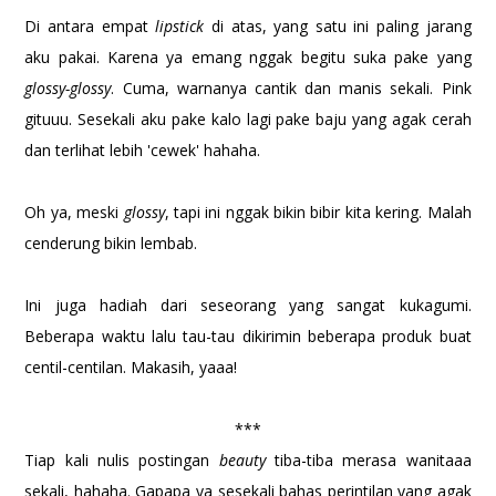
Di antara empat
lipstick
di atas, yang satu ini paling jarang
aku pakai. Karena ya emang nggak begitu suka pake yang
glossy-glossy
. Cuma, warnanya cantik dan manis sekali. Pink
gituuu. Sesekali aku pake kalo lagi pake baju yang agak cerah
dan terlihat lebih 'cewek' hahaha.
Oh ya, meski
glossy
, tapi ini nggak bikin bibir kita kering. Malah
cenderung bikin lembab.
Ini juga hadiah dari seseorang yang sangat kukagumi.
Beberapa waktu lalu tau-tau dikirimin beberapa produk buat
centil-centilan. Makasih, yaaa!
***
Tiap kali nulis postingan
beauty
tiba-tiba merasa wanitaaa
sekali, hahaha. Gapapa ya sesekali bahas perintilan yang agak