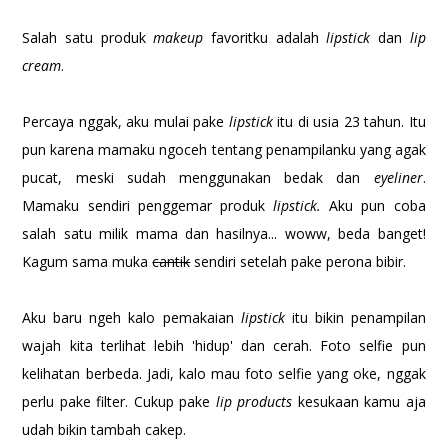
Salah satu produk
makeup
favoritku adalah
lipstick
dan
lip
cream
.
Percaya nggak, aku mulai pake
lipstick
itu di usia 23 tahun. Itu
pun karena mamaku ngoceh tentang penampilanku yang agak
pucat, meski sudah menggunakan bedak dan
eyeliner
.
Mamaku sendiri penggemar produk
lipstick.
Aku pun coba
salah satu milik mama dan hasilnya... woww, beda banget!
Kagum sama muka
cantik
sendiri setelah pake perona bibir.
Aku baru ngeh kalo pemakaian
lipstick
itu bikin penampilan
wajah kita terlihat lebih 'hidup' dan cerah. Foto selfie pun
kelihatan berbeda. Jadi, kalo mau foto selfie yang oke, nggak
perlu pake filter. Cukup pake
lip products
kesukaan kamu aja
udah bikin tambah cakep.