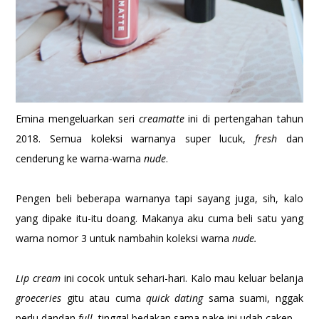
Emina mengeluarkan seri
creamatte
ini di pertengahan tahun
2018. Semua koleksi warnanya super lucuk,
fresh
dan
cenderung ke warna-warna
nude
.
Pengen beli beberapa warnanya tapi sayang juga, sih, kalo
yang dipake itu-itu doang. Makanya aku cuma beli satu yang
warna nomor 3 untuk nambahin koleksi warna
nude.
Lip cream
ini cocok untuk sehari-hari. Kalo mau keluar belanja
groeceries
gitu atau cuma
quick dating
sama suami, nggak
perlu dandan
full
, tinggal bedakan sama pake ini udah cakep.