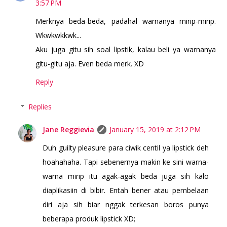
3:57 PM
Merknya beda-beda, padahal warnanya mirip-mirip.
Wkwkwkkwk...
Aku juga gitu sih soal lipstik, kalau beli ya warnanya
gitu-gitu aja. Even beda merk. XD
Reply
Replies
Jane Reggievia
January 15, 2019 at 2:12 PM
Duh guilty pleasure para ciwik centil ya lipstick deh
hoahahaha. Tapi sebenernya makin ke sini warna-
warna mirip itu agak-agak beda juga sih kalo
diaplikasiin di bibir. Entah bener atau pembelaan
diri aja sih biar nggak terkesan boros punya
beberapa produk lipstick XD;