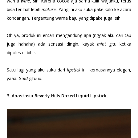
warna
wine
, sih. Karena cocok aja sama kulit wajahku, terus
bisa terlihat lebih
mature.
Yang ini aku suka pake kalo ke acara
kondangan. Tergantung warna baju yang dipake juga, sih.
Oh ya, produk ini entah mengandung apa (nggak aku cari tau
juga hahaha) ada sensasi dingin, kayak
mint
gitu ketika
dipoles di bibir.
Satu lagi yang aku suka dari
lipstick
ini, kemasannya elegan,
yaaa.
Gold
gituuu.
3. Anastasia Beverly Hills Dazed Liquid Lipstick