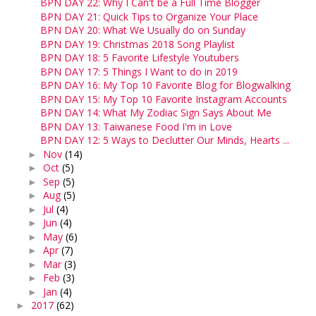
BPN DAY 22: Why I Can't be a Full Time Blogger
BPN DAY 21: Quick Tips to Organize Your Place
BPN DAY 20: What We Usually do on Sunday
BPN DAY 19: Christmas 2018 Song Playlist
BPN DAY 18: 5 Favorite Lifestyle Youtubers
BPN DAY 17: 5 Things I Want to do in 2019
BPN DAY 16: My Top 10 Favorite Blog for Blogwalking
BPN DAY 15: My Top 10 Favorite Instagram Accounts
BPN DAY 14: What My Zodiac Sign Says About Me
BPN DAY 13: Taiwanese Food I'm in Love
BPN DAY 12: 5 Ways to Declutter Our Minds, Hearts ...
Nov
(14)
►
Oct
(5)
►
Sep
(5)
►
Aug
(5)
►
Jul
(4)
►
Jun
(4)
►
May
(6)
►
Apr
(7)
►
Mar
(3)
►
Feb
(3)
►
Jan
(4)
►
2017
(62)
►